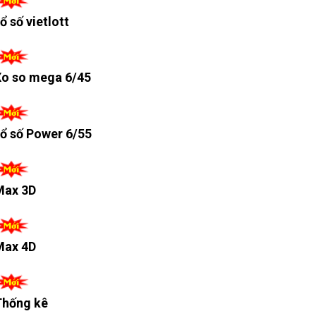
ổ số vietlott
Xo so mega 6/45
ổ số Power 6/55
Max 3D
Max 4D
Thống kê