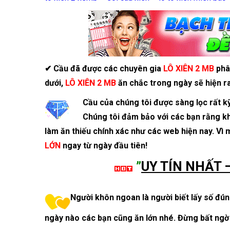
✔
Cầu đã được các chuyên gia
LÔ XIÊN 2 MB
phâ
dưới,
LÔ XIÊN 2 MB
ăn chắc trong ngày sẽ hiện r
Cầu của chúng tôi được sàng lọc rất k
Chúng tôi đảm bảo với các bạn rằng khi
làm ăn thiếu chính xác như các web hiện nay. Vì m
LỚN
ngay từ ngày đầu tiên!
”
UY TÍN NHẤT 
Người khôn ngoan là người biết lấy số đún
ngày nào các bạn cũng ăn lớn nhé. Đừng bất ngờ