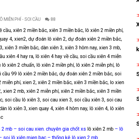
 MIỄN PHÍ - SOI CẦU
88
ề cầu, xiên 2 miền bắc, xiên 3 miền bắc, lô xiên 2 miền phí,
 quay 4, xien2, dự đoán lô xiên 2, dự đoán xiên 2 miền bắc,
 3, xiên 3 miền bắc, dàn xiên 3, xiên 3 hôm nay, xien 3 mb,
cầu xiên 4 hay ra, lô xiên 4 hay về cầu, soi cầu xiên 4 miễn
lô xiên 2 chuẩn, lô xiên 2 miền phí, lô xiên 2 miễn phí, lô
oi cầu 99 lô xiên 2 miền bắc, dự đoán xiên 2 miền bắc, soi
2 miễn phí, xien 2, xiên 2 miền bắc, xiên 3 miền bắc, lo xien
2, xien 2 mb, xiên 2 miễn phí, xiên 2 miền bắc, xiên 3 miền
, soi cầu lô xiên 3, soi cau xien 3, soi cầu xiên 3, soi cau
àn lô xiên 3, xien quay 4, xiên 4 hôm nay, lô xiên 4, lô xiên
ắc
n 2 mb – soi cau xien. chuyên gia chốt xs
lô xiên 2 mb
– lô
– soi lô xiên mien bac – thống kê lô xien 2 mb