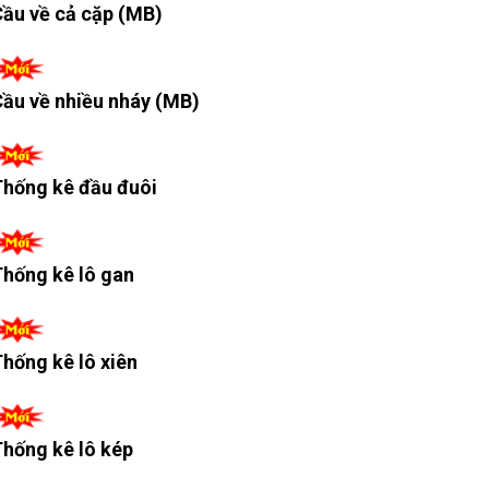
ầu về cả cặp (MB)
ầu về nhiều nháy (MB)
hống kê đầu đuôi
hống kê lô gan
hống kê lô xiên
hống kê lô kép