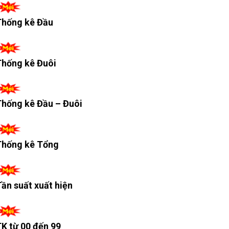
Thống kê Đầu
Thống kê Đuôi
hống kê Đầu – Đuôi
Thống kê Tổng
ần suất xuất hiện
K từ 00 đến 99