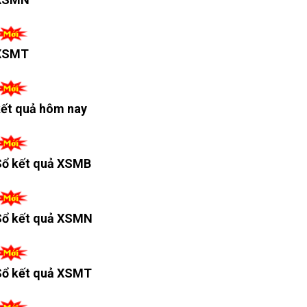
XSMT
kết quả hôm nay
Sổ kết quả XSMB
Sổ kết quả XSMN
Sổ kết quả XSMT