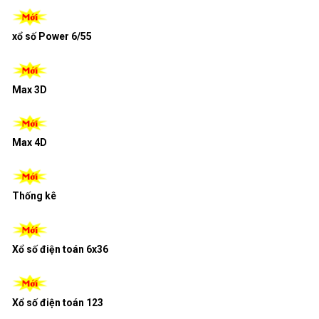
xổ số Power 6/55
Max 3D
Max 4D
Thống kê
Xổ số điện toán 6x36
Xổ số điện toán 123