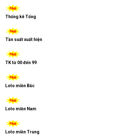
Thống kê Tổng
Tần suất xuất hiện
TK từ 00 đến 99
Loto miền Bắc
Loto miền Nam
Loto miền Trung