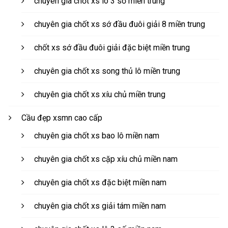
chuyên gia chốt xs lô 3 số miền trung
chuyên gia chốt xs sớ đầu đuôi giải 8 miền trung
chốt xs sớ đầu đuôi giải đặc biệt miền trung
chuyên gia chốt xs song thủ lô miền trung
chuyên gia chốt xs xíu chủ miền trung
Cầu đẹp xsmn cao cấp
chuyên gia chốt xs bao lô miền nam
chuyên gia chốt xs cặp xíu chủ miền nam
chuyên gia chốt xs đặc biệt miền nam
chuyên gia chốt xs giải tám miền nam