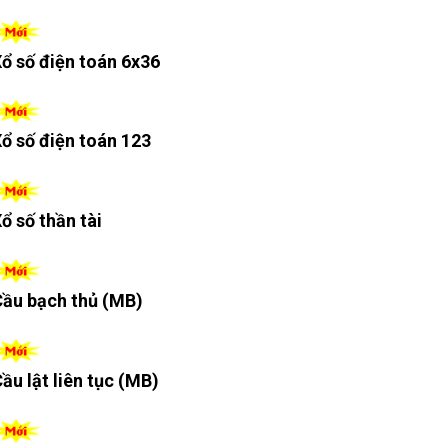
ổ số điện toán 6x36
ổ số điện toán 123
ổ số thần tài
ầu bạch thủ (MB)
ầu lật liên tục (MB)