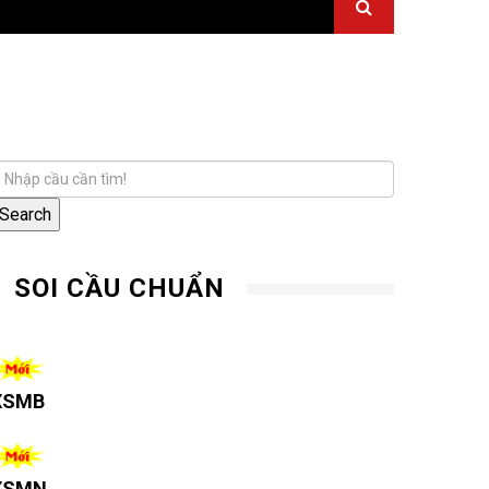
Search
SOI CẦU CHUẨN
XSMB
XSMN