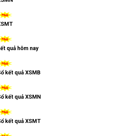
XSMT
kết quả hôm nay
Sổ kết quả XSMB
Sổ kết quả XSMN
Sổ kết quả XSMT