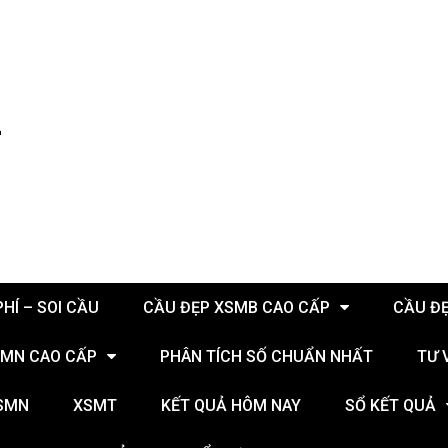
–
HÍ – SOI CẦU
CẦU ĐẸP XSMB CAO CẤP
CẦU ĐẸ
SMN CAO CẤP
PHÂN TÍCH SỐ CHUẨN NHẤT
TƯ 
SMN
XSMT
KẾT QUẢ HÔM NAY
SỔ KẾT QUẢ