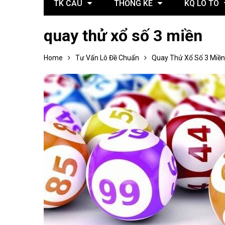
TK CẦU
THỐNG KÊ
KQ LÔ TÔ
quay thử xổ số 3 miền
Home
Tư Vấn Lô Đề Chuẩn
Quay Thử Xổ Số 3 Miền