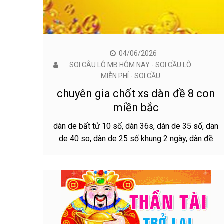
04/06/2026
SOI CÂU LÔ MB HÔM NAY - SOI CẦU LÔ
MIỄN PHÍ - SOI CẦU
chuyên gia chốt xs dàn đề 8 con
miền bắc
dàn de bất tử 10 số, dàn 36s, dàn de 35 số, dan
de 40 so, dàn de 25 số khung 2 ngày, dàn đề