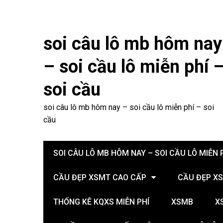
soi câu lô mb hôm nay
– soi cầu lô miễn phí 
soi cầu
soi câu lô mb hôm nay – soi cầu lô miễn phí – soi
cầu
SOI CÂU LÔ MB HÔM NAY – SOI CẦU LÔ MIỄN P
CẦU ĐẸP XSMT CAO CẤP
CẦU ĐẸP X
THỐNG KÊ KQXS MIỄN PHÍ
XSMB
X