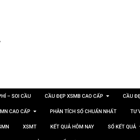
–
HÍ – SOI CẦU
CẦU ĐẸP XSMB CAO CẤP
CẦU ĐẸ
SMN CAO CẤP
PHÂN TÍCH SỐ CHUẨN NHẤT
TƯ 
SMN
XSMT
KẾT QUẢ HÔM NAY
SỔ KẾT QUẢ