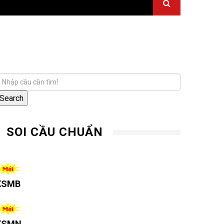
Search
SOI CẦU CHUẨN
XSMB
XSMN