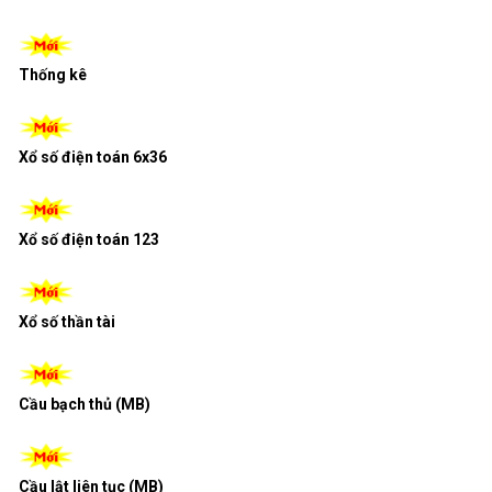
Thống kê
Xổ số điện toán 6x36
Xổ số điện toán 123
Xổ số thần tài
Cầu bạch thủ (MB)
Cầu lật liên tục (MB)