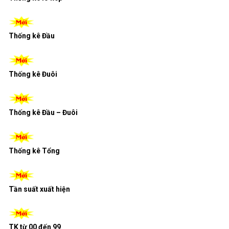
Thống kê Đầu
Thống kê Đuôi
Thống kê Đầu – Đuôi
Thống kê Tổng
Tần suất xuất hiện
TK từ 00 đến 99