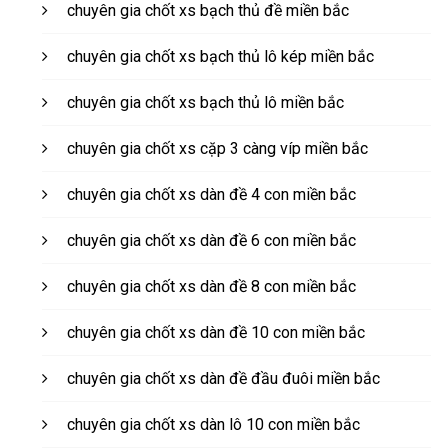
chuyên gia chốt xs bạch thủ đề miền bắc
chuyên gia chốt xs bạch thủ lô kép miền bắc
chuyên gia chốt xs bạch thủ lô miền bắc
chuyên gia chốt xs cặp 3 càng víp miền bắc
chuyên gia chốt xs dàn đề 4 con miền bắc
chuyên gia chốt xs dàn đề 6 con miền bắc
chuyên gia chốt xs dàn đề 8 con miền bắc
chuyên gia chốt xs dàn đề 10 con miền bắc
chuyên gia chốt xs dàn đề đầu đuôi miền bắc
chuyên gia chốt xs dàn lô 10 con miền bắc