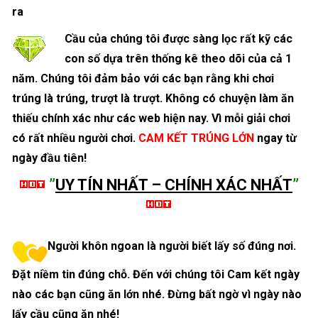
ra
Cầu của chúng tôi được sàng lọc rất kỹ các
con số dựa trên thống kê theo dõi của cả 1
năm. Chúng tôi đảm bảo với các bạn rằng khi chơi
trúng là trúng, trượt là trượt. Không có chuyện làm ăn
thiếu chính xác như các web hiện nay. Vì mỗi giải chơi
có rất nhiều người chơi.
CAM KẾT TRÚNG LỚN
ngay từ
ngày đầu tiên!
”
UY TÍN NHẤT – CHÍNH XÁC NHẤT
”
Người khôn ngoan là người biết lấy số đúng nơi.
Đặt niềm tin đúng chỗ. Đến với chúng tôi Cam kết ngày
nào các bạn cũng ăn lớn nhé. Đừng bất ngờ vì ngày nào
lấy cầu cũng ăn nhé!