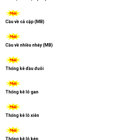
Cầu về cả cặp (MB)
Cầu về nhiều nháy (MB)
Thống kê đầu đuôi
Thống kê lô gan
Thống kê lô xiên
Thống kê lô kép