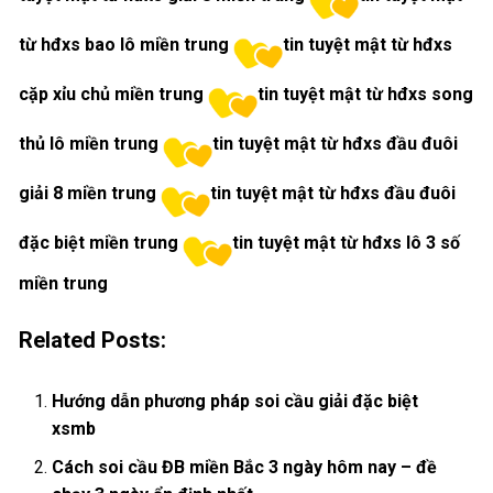
từ hđxs bao lô miền trung
tin tuyệt mật từ hđxs
cặp xỉu chủ miền trung
tin tuyệt mật từ hđxs song
thủ lô miền trung
tin tuyệt mật từ hđxs đầu đuôi
giải 8 miền trung
tin tuyệt mật từ hđxs đầu đuôi
đặc biệt miền trung
tin tuyệt mật từ hđxs lô 3 số
miền trung
Related Posts:
Hướng dẫn phương pháp soi cầu giải đặc biệt
xsmb
Cách soi cầu ĐB miền Bắc 3 ngày hôm nay – đề