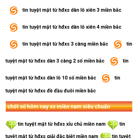
tin tuyệt mật từ hđxs dàn lô xiên 3 miền bắc
tin tuyệt mật từ hđxs dàn lô xiên 4 miền bắc
tin tuyệt mật từ hđxs 3 càng miền bắc
tin
tuyệt mật từ hđxs dàn 3 càng 2 số miền bắc
tin
tuyệt mật từ hđxs dàn lô 10 số miền bắc
tin
tuyệt mật từ hđxs đề đầu đuôi miền bắc
chốt số hôm nay xs miền nam siêu chuẩn
tin tuyệt mật từ hđxs xỉu chủ miền nam
tin
tuyệt mật từ hđxs giải đặc biệt miền nam
tin tuyệt