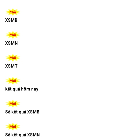
XSMB
XSMN
XSMT
kết quả hôm nay
Sổ kết quả XSMB
Sổ kết quả XSMN