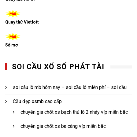
Quay thử Vietlott
Sổ mơ
SOI CẦU XỔ SỐ PHÁT TÀI
soi câu lô mb hôm nay – soi cầu lô miễn phí – soi cầu
Cầu đẹp xsmb cao cấp
chuyên gia chốt xs bạch thủ lô 2 nháy víp miền bắc
chuyên gia chốt xs ba càng víp miền bắc