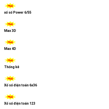
xổ số Power 6/55
Max 3D
Max 4D
Thống kê
Xổ số điện toán 6x36
Xổ số điện toán 123