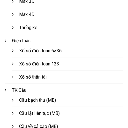
Max 3D
Max 4D
Thống kê
Điện toán
Xổ số điện toán 6×36
Xổ số điện toán 123
Xổ số thần tài
TK Cầu
Cầu bạch thủ (MB)
Cầu lật liên tục (MB)
Cầu về cả cặp (MB)