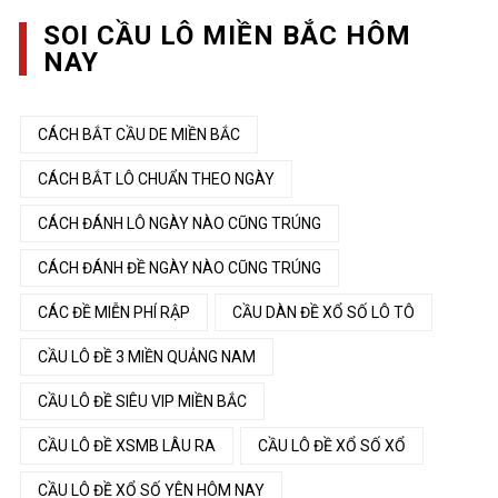
SOI CẦU LÔ MIỀN BẮC HÔM
NAY
CÁCH BẮT CẦU DE MIỀN BẮC
CÁCH BẮT LÔ CHUẨN THEO NGÀY
CÁCH ĐÁNH LÔ NGÀY NÀO CŨNG TRÚNG
CÁCH ĐÁNH ĐỀ NGÀY NÀO CŨNG TRÚNG
CÁC ĐỀ MIỄN PHÍ RẬP
CẦU DÀN ĐỀ XỔ SỐ LÔ TÔ
CẦU LÔ ĐỀ 3 MIỀN QUẢNG NAM
CẦU LÔ ĐỀ SIÊU VIP MIỀN BẮC
CẦU LÔ ĐỀ XSMB LÂU RA
CẦU LÔ ĐỀ XỔ SỐ XỔ
CẦU LÔ ĐỀ XỔ SỐ YÊN HÔM NAY