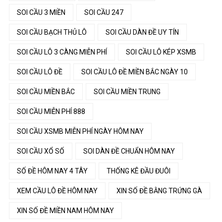
SOI CẦU 3 MIỀN
SOI CẦU 247
SOI CẦU BẠCH THỦ LÔ
SOI CẦU DÀN ĐỀ UY TÍN
SOI CẦU LÔ 3 CÀNG MIỄN PHÍ
SOI CẦU LÔ KÉP XSMB
SOI CẦU LÔ ĐỀ
SOI CẦU LÔ ĐỀ MIỀN BẮC NGÀY 10
SOI CẦU MIỀN BẮC
SOI CẦU MIỀN TRUNG
SOI CẦU MIỄN PHÍ 888
SOI CẦU XSMB MIỄN PHÍ NGÀY HÔM NAY
SOI CẦU XỔ SỐ
SOI DÀN ĐỀ CHUẨN HÔM NAY
SỐ ĐỀ HÔM NAY 4 TÂY
THỐNG KÊ ĐẦU ĐUÔI
XEM CẦU LÔ ĐỀ HÔM NAY
XIN SỐ ĐỀ BẰNG TRỨNG GÀ
XIN SỐ ĐỀ MIỀN NAM HÔM NAY