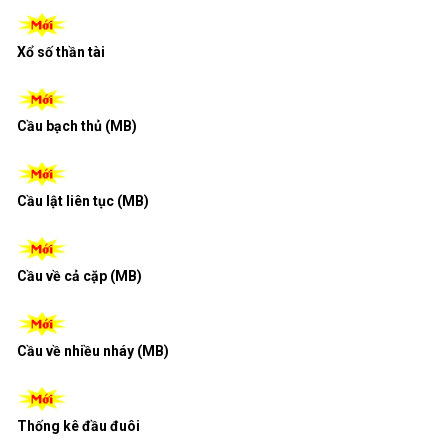
Xổ số thần tài
Cầu bạch thủ (MB)
Cầu lật liên tục (MB)
Cầu về cả cặp (MB)
Cầu về nhiều nháy (MB)
Thống kê đầu đuôi