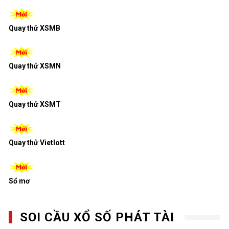
Quay thử XSMB
Quay thử XSMN
Quay thử XSMT
Quay thử Vietlott
Sổ mơ
SOI CẦU XỔ SỐ PHÁT TÀI