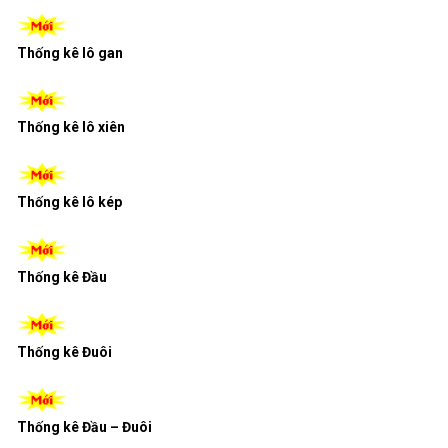
Thống kê lô gan
Thống kê lô xiên
Thống kê lô kép
Thống kê Đầu
Thống kê Đuôi
Thống kê Đầu – Đuôi