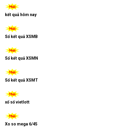
kết quả hôm nay
Sổ kết quả XSMB
Sổ kết quả XSMN
Sổ kết quả XSMT
xổ số vietlott
Xo so mega 6/45