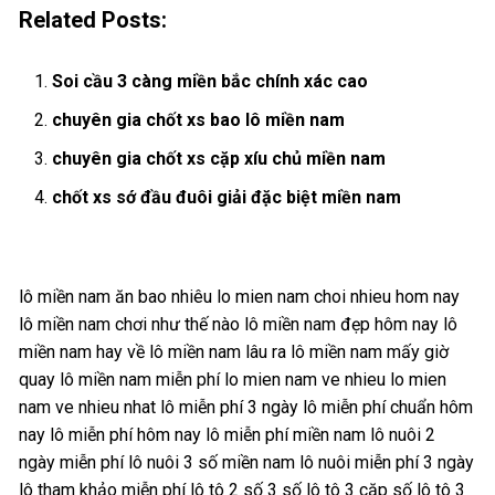
Related Posts:
Soi cầu 3 càng miền bắc chính xác cao
chuyên gia chốt xs bao lô miền nam
chuyên gia chốt xs cặp xíu chủ miền nam
chốt xs sớ đầu đuôi giải đặc biệt miền nam
lô miền nam ăn bao nhiêu
lo mien nam choi nhieu hom nay
lô miền nam chơi như thế nào
lô miền nam đẹp hôm nay
lô
miền nam hay về
lô miền nam lâu ra
lô miền nam mấy giờ
quay
lô miền nam miễn phí
lo mien nam ve nhieu
lo mien
nam ve nhieu nhat
lô miễn phí 3 ngày
lô miễn phí chuẩn hôm
nay
lô miễn phí hôm nay
lô miễn phí miền nam
lô nuôi 2
ngày miễn phí
lô nuôi 3 số miền nam
lô nuôi miễn phí 3 ngày
lô tham khảo miễn phí
lô tô 2 số 3 số
lô tô 3 cặp số
lô tô 3