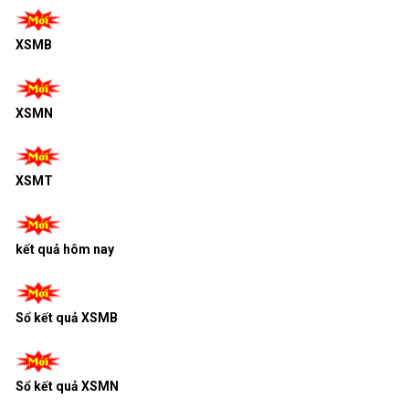
XSMB
XSMN
XSMT
kết quả hôm nay
Sổ kết quả XSMB
Sổ kết quả XSMN