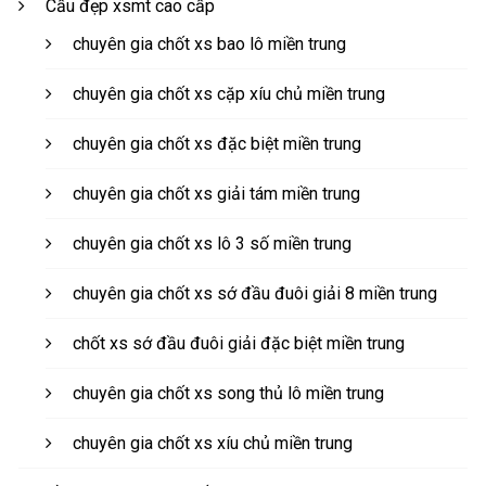
Cầu đẹp xsmt cao cấp
chuyên gia chốt xs bao lô miền trung
chuyên gia chốt xs cặp xíu chủ miền trung
chuyên gia chốt xs đặc biệt miền trung
chuyên gia chốt xs giải tám miền trung
chuyên gia chốt xs lô 3 số miền trung
chuyên gia chốt xs sớ đầu đuôi giải 8 miền trung
chốt xs sớ đầu đuôi giải đặc biệt miền trung
chuyên gia chốt xs song thủ lô miền trung
chuyên gia chốt xs xíu chủ miền trung