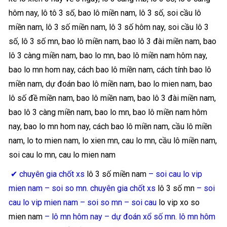
hôm nay, lô tô 3 số, bao lô miền nam, lô 3 số, soi cầu lô
miền nam, lô 3 số miền nam, lô 3 số hôm nay, soi cầu lô 3
số, lô 3 số mn, bao lô miền nam, bao lô 3 đài miền nam, bao
lô 3 càng miền nam, bao lo mn, bao lô miền nam hôm nay,
bao lo mn hom nay, cách bao lô miền nam, cách tính bao lô
miền nam, dự đoán bao lô miền nam, bao lo mien nam, bao
lô số đề miền nam, bao lô miền nam, bao lô 3 đài miền nam,
bao lô 3 càng miền nam, bao lo mn, bao lô miền nam hôm
nay, bao lo mn hom nay, cách bao lô miền nam, cầu lô miền
nam, lo to mien nam, lo xien mn, cau lo mn, cầu lô miền nam,
soi cau lo mn, cau lo mien nam
✔ chuyên gia chốt xs
lô 3 số miền nam
– soi cau lo vip
mien nam – soi so mn. chuyên gia chốt xs
lô 3 số mn
– soi
cau lo vip mien nam – soi so mn – soi cau
lo vip xo so
mien nam
– lô mn hôm nay – dự đoán xổ số mn. lô mn hôm