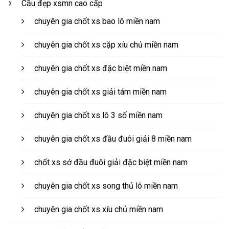
Cầu đẹp xsmn cao cấp
chuyên gia chốt xs bao lô miền nam
chuyên gia chốt xs cặp xíu chủ miền nam
chuyên gia chốt xs đặc biệt miền nam
chuyên gia chốt xs giải tám miền nam
chuyên gia chốt xs lô 3 số miền nam
chuyên gia chốt xs đầu đuôi giải 8 miền nam
chốt xs sớ đầu đuôi giải đặc biệt miền nam
chuyên gia chốt xs song thủ lô miền nam
chuyên gia chốt xs xíu chủ miền nam