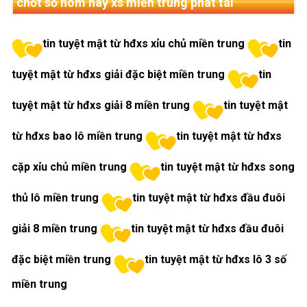
chốt số hôm nay xs miền trung phát tài
tin tuyệt mật từ hđxs xỉu chủ miền trung
tin
tuyệt mật từ hđxs giải đặc biệt miền trung
tin
tuyệt mật từ hđxs giải 8 miền trung
tin tuyệt mật
từ hđxs bao lô miền trung
tin tuyệt mật từ hđxs
cặp xỉu chủ miền trung
tin tuyệt mật từ hđxs song
thủ lô miền trung
tin tuyệt mật từ hđxs đầu đuôi
giải 8 miền trung
tin tuyệt mật từ hđxs đầu đuôi
đặc biệt miền trung
tin tuyệt mật từ hđxs lô 3 số
miền trung