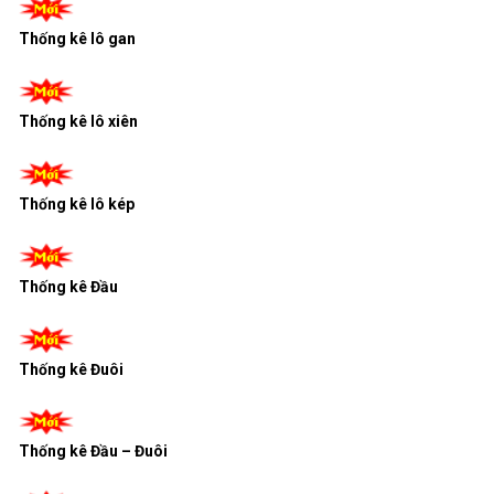
Thống kê lô gan
Thống kê lô xiên
Thống kê lô kép
Thống kê Đầu
Thống kê Đuôi
Thống kê Đầu – Đuôi