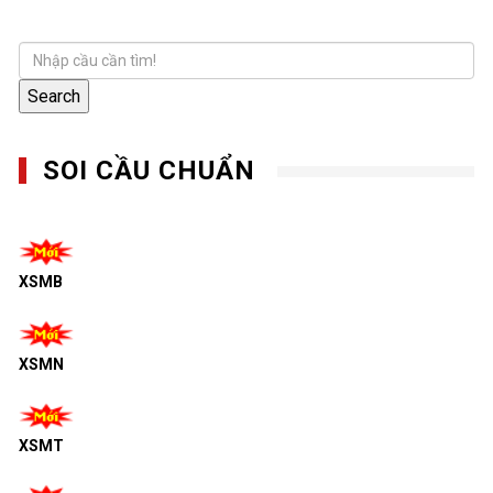
Search
SOI CẦU CHUẨN
XSMB
XSMN
XSMT