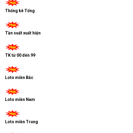
Thống kê Tổng
Tần suất xuất hiện
TK từ 00 đến 99
Loto miền Bắc
Loto miền Nam
Loto miền Trung