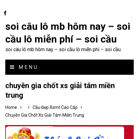
soi câu lô mb hôm nay – soi
cầu lô miễn phí – soi cầu
soi câu lô mb hôm nay – soi cầu lô miễn phí – soi cầu
MENU
chuyên gia chốt xs giải tám miền
trung
Home
Cầu Đẹp Xsmt Cao Cấp
Chuyên Gia Chốt Xs Giải Tám Miền Trung