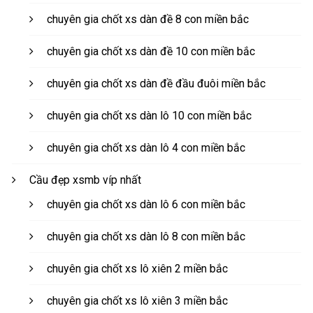
chuyên gia chốt xs dàn đề 8 con miền bắc
chuyên gia chốt xs dàn đề 10 con miền bắc
chuyên gia chốt xs dàn đề đầu đuôi miền bắc
chuyên gia chốt xs dàn lô 10 con miền bắc
chuyên gia chốt xs dàn lô 4 con miền bắc
Cầu đẹp xsmb víp nhất
chuyên gia chốt xs dàn lô 6 con miền bắc
chuyên gia chốt xs dàn lô 8 con miền bắc
chuyên gia chốt xs lô xiên 2 miền bắc
chuyên gia chốt xs lô xiên 3 miền bắc