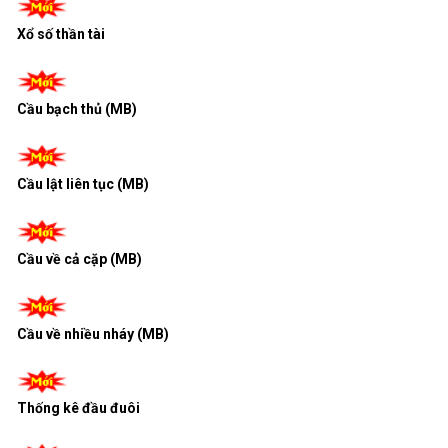
Xổ số thần tài
Cầu bạch thủ (MB)
Cầu lật liên tục (MB)
Cầu về cả cặp (MB)
Cầu về nhiều nháy (MB)
Thống kê đầu đuôi