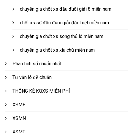
chuyên gia chốt xs đầu đuôi giải 8 miền nam
chốt xs sớ đầu đuôi giải đặc biệt miền nam
chuyên gia chốt xs song thủ lô miền nam
chuyên gia chốt xs xíu chủ miền nam
Phân tích số chuẩn nhất
Tư vấn lô đề chuẩn
THỐNG KÊ KQXS MIỄN PHÍ
XSMB
XSMN
XSMT