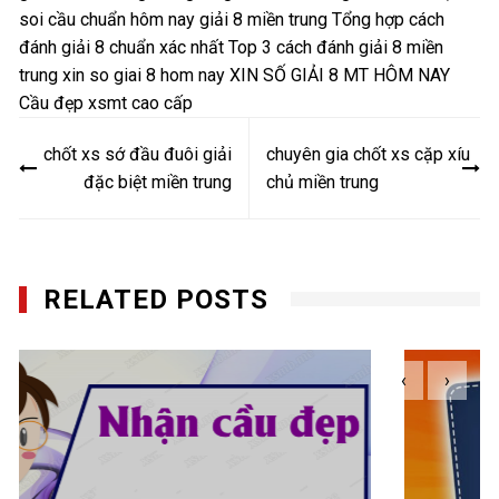
soi cầu chuẩn hôm nay giải 8 miền trung
Tổng hợp cách
đánh giải 8 chuẩn xác nhất
Top 3 cách đánh giải 8 miền
trung
xin so giai 8 hom nay
XIN SỐ GIẢI 8 MT HÔM NAY
Cầu đẹp xsmt cao cấp
Điều
chốt xs sớ đầu đuôi giải
chuyên gia chốt xs cặp xíu
hướng
đặc biệt miền trung
chủ miền trung
bài
viết
RELATED POSTS
‹
›