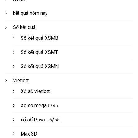
kết quả hôm nay
Sổ kết quả
Sổ kết quả XSMB
Sổ kết quả XSMT
Sổ kết quả XSMN
Vietlott
Xổ số vietlott
Xo so mega 6/45
xổ số Power 6/55
Max 3D