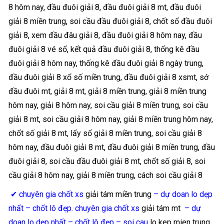
8 hôm nay, đầu đuôi giải 8, đầu đuôi giải 8 mt, đầu đuôi
giải 8 miền trung, soi cầu đầu đuôi giải 8, chốt số đầu đuôi
giải 8, xem đầu đâu giải 8, đầu đuôi giải 8 hôm nay, đầu
đuôi giải 8 vé số, kết quả đầu đuôi giải 8, thống kê đầu
đuôi giải 8 hôm nay, thống kê đầu đuôi giải 8 ngày trung,
đầu đuôi giải 8 xổ số miền trung, đầu đuôi giải 8 xsmt, sớ
đầu đuôi mt, giải 8 mt, giải 8 miền trung, giải 8 miền trung
hôm nay, giải 8 hôm nay, soi cầu giải 8 miền trung, soi cầu
giải 8 mt, soi cầu giải 8 hôm nay, giải 8 miền trung hôm nay,
chốt số giải 8 mt, lấy số giải 8 miền trung, soi cầu giải 8
hôm nay, đầu đuôi giải 8 mt, đầu đuôi giải 8 miền trung, đầu
đuôi giải 8, soi cầu đầu đuôi giải 8 mt, chốt số giải 8, soi
cầu giải 8 hôm nay, giải 8 miền trung, cách soi cầu giải 8
✔ chuyên gia chốt xs
giải tám miền trung
– dự doan lo dẹp
nhất – chốt lô đẹp. chuyên gia chốt xs
giải tám mt
– dự
doan lo dẹp nhất – chốt lô đẹp – soi cau
lo kep mien trung