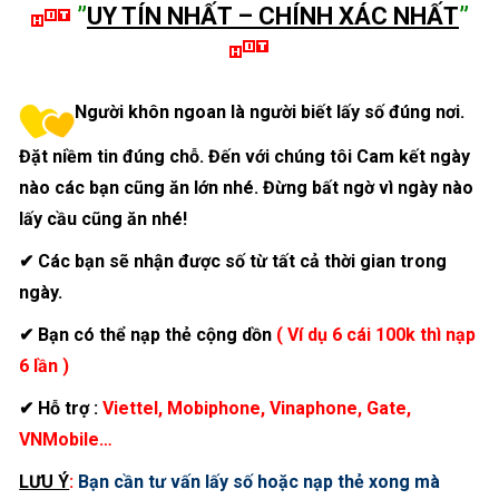
”
UY TÍN NHẤT – CHÍNH XÁC NHẤT
”
Người khôn ngoan là người biết lấy số đúng nơi.
Đặt niềm tin đúng chỗ. Đến với chúng tôi Cam kết ngày
nào các bạn cũng ăn lớn nhé. Đừng bất ngờ vì ngày nào
lấy cầu cũng ăn nhé!
✔ Các bạn sẽ nhận được số từ tất cả thời gian trong
ngày.
✔ Bạn có thể nạp thẻ cộng dồn
( Ví dụ 6 cái 100k thì nạp
6 lần )
✔ Hỗ trợ :
Viettel, Mobiphone, Vinaphone, Gate,
VNMobile…
LƯU Ý
:
Bạn cần tư vấn lấy số hoặc nạp thẻ xong mà