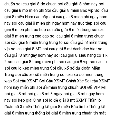
chuẩn
soi cau giai 8 de chuan
soi cầu giải 8 hôm nay
soi
cau giai 8 mb mien phi
Soi cầu giải 8 miền Bắc víp
Soi cầu
giải 8 miền Nam cao cấp
soi cau giai 8 mien phi ngay hom
nay
soi cau giai 8 mien phi ngay hom nay truc tiep
soi cau
giai 8 mien phi truc tiep
soi cầu giải 8 miền trung
soi cau
giai 8 mien trung cao cap
soi cau giai 8 mien trung chuan
soi cầu giải 8 miền trung trúng to
soi cầu giải 8 miền trung
víp
soi cau giai 8 MT
soi cau giải 8 mt danh dac biet
soi
cầu giải 8 mt ngày hôm nay
soi cau giai 8 sieu hang co 1 k
2
soi cau giai 8 trung mien phi
soi cau giai 8 vip
soi cau lo
soi cau lo kep mien trung
Soi cầu xổ số dự đoán Miền
Trung
soi cầu xổ số miền trung
soi cau xo so mien trung
wap
Soi cầu XSMT
Soi Cầu XSMT Chính Xác
Soi cầu XSMT
hôm nay miễn phí
soi đề miền trung chuẩn
SOI ĐỀ VIP MT
soi giai 8 mt
soi giai 8 mt 3 ngay
soi giai 8 mt ngay hom
nay
soi kep giai 8 mt
soi lô đề giải 8 mt
SXMT
Thần lô
đoán số 3 miền
Thống kê giải 8 miền Bắc ăn to
Thống kê
giải 8 miền trung
thống kê giải 8 miền trung chuẩn
tin mật