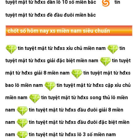
tuyệt mật từ hđxs dàn lô 10 số miền bắc
tin
tuyệt mật từ hđxs đề đầu đuôi miền bắc
chốt số hôm nay xs miền nam siêu chuẩn
tin tuyệt mật từ hđxs xỉu chủ miền nam
tin
tuyệt mật từ hđxs giải đặc biệt miền nam
tin tuyệt
mật từ hđxs giải 8 miền nam
tin tuyệt mật từ hđxs
bao lô miền nam
tin tuyệt mật từ hđxs cặp xỉu chủ
miền nam
tin tuyệt mật từ hđxs song thủ lô miền
nam
tin tuyệt mật từ hđxs đầu đuôi giải 8 miền
nam
tin tuyệt mật từ hđxs đầu đuôi đặc biệt miền
nam
tin tuyệt mật từ hđxs lô 3 số miền nam