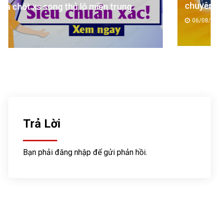
chuyên gia chốt xs lô 3 số miền trung
06/08/2026
Trả Lời
Bạn phải
đăng nhập
để gửi phản hồi.