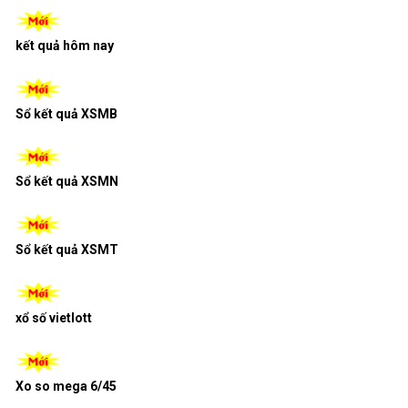
kết quả hôm nay
Sổ kết quả XSMB
Sổ kết quả XSMN
Sổ kết quả XSMT
xổ số vietlott
Xo so mega 6/45