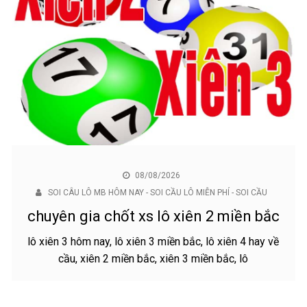
08/08/2026
SOI CÂU LÔ MB HÔM NAY - SOI CẦU LÔ MIỄN PHÍ - SOI CẦU
chuyên gia chốt xs lô xiên 2 miền bắc
lô xiên 3 hôm nay, lô xiên 3 miền bắc, lô xiên 4 hay về
cầu, xiên 2 miền bắc, xiên 3 miền bắc, lô