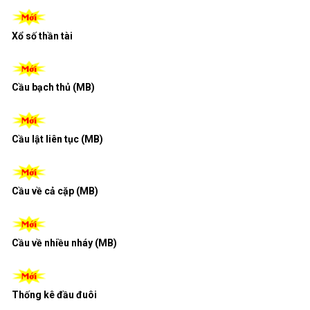
Xổ số thần tài
Cầu bạch thủ (MB)
Cầu lật liên tục (MB)
Cầu về cả cặp (MB)
Cầu về nhiều nháy (MB)
Thống kê đầu đuôi