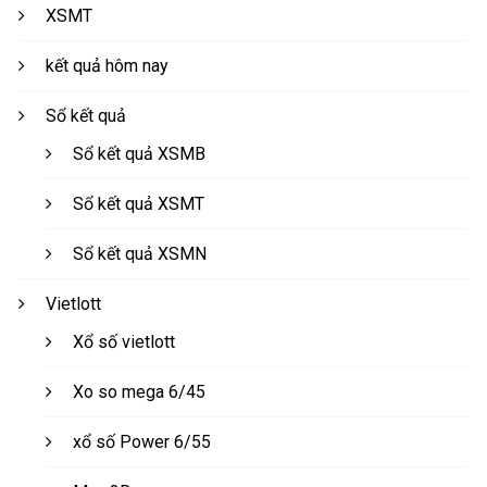
XSMT
kết quả hôm nay
Sổ kết quả
Sổ kết quả XSMB
Sổ kết quả XSMT
Sổ kết quả XSMN
Vietlott
Xổ số vietlott
Xo so mega 6/45
xổ số Power 6/55