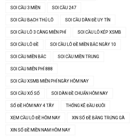
SOI CẦU 3 MIỀN
SOI CẦU 247
SOI CẦU BẠCH THỦ LÔ
SOI CẦU DÀN ĐỀ UY TÍN
SOI CẦU LÔ 3 CÀNG MIỄN PHÍ
SOI CẦU LÔ KÉP XSMB
SOI CẦU LÔ ĐỀ
SOI CẦU LÔ ĐỀ MIỀN BẮC NGÀY 10
SOI CẦU MIỀN BẮC
SOI CẦU MIỀN TRUNG
SOI CẦU MIỄN PHÍ 888
SOI CẦU XSMB MIỄN PHÍ NGÀY HÔM NAY
SOI CẦU XỔ SỐ
SOI DÀN ĐỀ CHUẨN HÔM NAY
SỐ ĐỀ HÔM NAY 4 TÂY
THỐNG KÊ ĐẦU ĐUÔI
XEM CẦU LÔ ĐỀ HÔM NAY
XIN SỐ ĐỀ BẰNG TRỨNG GÀ
XIN SỐ ĐỀ MIỀN NAM HÔM NAY