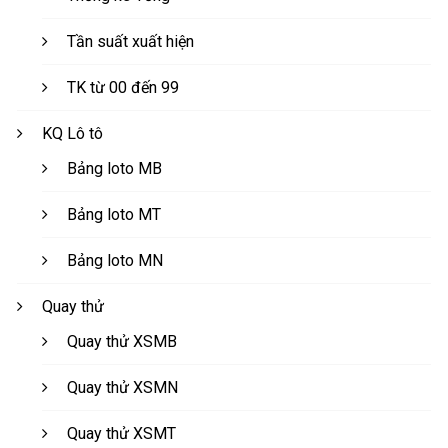
Tần suất xuất hiện
TK từ 00 đến 99
KQ Lô tô
Bảng loto MB
Bảng loto MT
Bảng loto MN
Quay thử
Quay thử XSMB
Quay thử XSMN
Quay thử XSMT