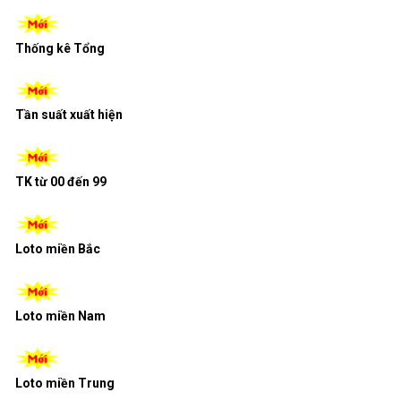
Thống kê Tổng
Tần suất xuất hiện
TK từ 00 đến 99
Loto miền Bắc
Loto miền Nam
Loto miền Trung