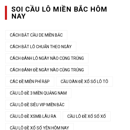
SOI CẦU LÔ MIỀN BẮC HÔM
NAY
CÁCH BẮT CẦU DE MIỀN BẮC
CÁCH BẮT LÔ CHUẨN THEO NGÀY
CÁCH ĐÁNH LÔ NGÀY NÀO CŨNG TRÚNG
CÁCH ĐÁNH ĐỀ NGÀY NÀO CŨNG TRÚNG
CÁC ĐỀ MIỄN PHÍ RẬP
CẦU DÀN ĐỀ XỔ SỐ LÔ TÔ
CẦU LÔ ĐỀ 3 MIỀN QUẢNG NAM
CẦU LÔ ĐỀ SIÊU VIP MIỀN BẮC
CẦU LÔ ĐỀ XSMB LÂU RA
CẦU LÔ ĐỀ XỔ SỐ XỔ
CẦU LÔ ĐỀ XỔ SỐ YÊN HÔM NAY