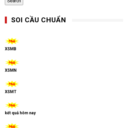
Search
SOI CẦU CHUẨN
XSMB
XSMN
XSMT
kết quả hôm nay