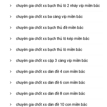
chuyên gia chốt xs bạch thủ lô 2 nháy víp miền bắc
chuyên gia chốt xs ba càng víp miền bắc
chuyên gia chốt xs bạch thủ đề miền bắc
chuyên gia chốt xs bạch thủ lô kép miền bắc
chuyên gia chốt xs bạch thủ lô miền bắc
chuyên gia chốt xs cặp 3 càng víp miền bắc
chuyên gia chốt xs dàn đề 4 con miền bắc
chuyên gia chốt xs dàn đề 6 con miền bắc
chuyên gia chốt xs dàn đề 8 con miền bắc
chuyên gia chốt xs dàn đề 10 con miền bắc