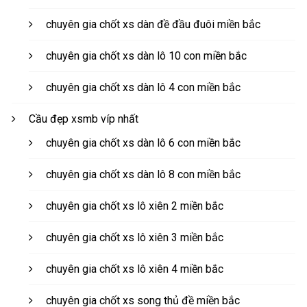
chuyên gia chốt xs dàn đề đầu đuôi miền bắc
chuyên gia chốt xs dàn lô 10 con miền bắc
chuyên gia chốt xs dàn lô 4 con miền bắc
Cầu đẹp xsmb víp nhất
chuyên gia chốt xs dàn lô 6 con miền bắc
chuyên gia chốt xs dàn lô 8 con miền bắc
chuyên gia chốt xs lô xiên 2 miền bắc
chuyên gia chốt xs lô xiên 3 miền bắc
chuyên gia chốt xs lô xiên 4 miền bắc
chuyên gia chốt xs song thủ đề miền bắc