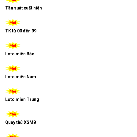
Tần suất xuất hiện
TK từ 00 đến 99
Loto miền Bắc
Loto miền Nam
Loto miền Trung
Quay thử XSMB