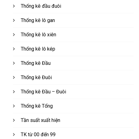
Thống kê đầu đuôi
Thống kê lô gan
Thống kê lô xiên
Thống kê lô kép
Thống kê Đầu
Thống kê Đuôi
Thống kê Đầu – Đuôi
Thống kê Tổng
Tần suất xuất hiện
TK từ 00 đến 99