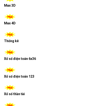
Max 3D
Max 4D
Thống kê
Xổ số điện toán 6x36
Xổ số điện toán 123
Xổ số thần tài