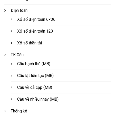
Điện toán
Xổ số điện toán 6×36
Xổ số điện toán 123
Xổ số thần tài
TK Cầu
Cầu bạch thủ (MB)
Cầu lật liên tục (MB)
Cầu về cả cặp (MB)
Cầu về nhiều nháy (MB)
Thống kê