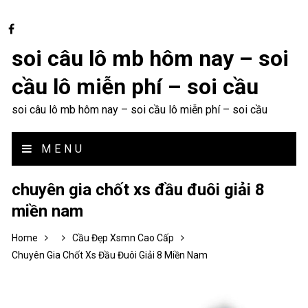
soi câu lô mb hôm nay – soi
cầu lô miễn phí – soi cầu
soi câu lô mb hôm nay – soi cầu lô miễn phí – soi cầu
MENU
chuyên gia chốt xs đầu đuôi giải 8
miền nam
Home
Cầu Đẹp Xsmn Cao Cấp
Chuyên Gia Chốt Xs Đầu Đuôi Giải 8 Miền Nam