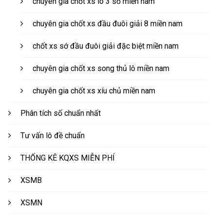
chuyên gia chốt xs lô 3 số miền nam
chuyên gia chốt xs đầu đuôi giải 8 miền nam
chốt xs sớ đầu đuôi giải đặc biệt miền nam
chuyên gia chốt xs song thủ lô miền nam
chuyên gia chốt xs xíu chủ miền nam
Phân tích số chuẩn nhất
Tư vấn lô đề chuẩn
THỐNG KÊ KQXS MIỄN PHÍ
XSMB
XSMN