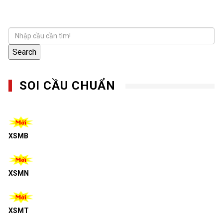
Search
SOI CẦU CHUẨN
XSMB
XSMN
XSMT