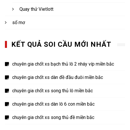
Quay thử Vietlott
sổ mơ
KẾT QUẢ SOI CẦU MỚI NHẤT
chuyên gia chốt xs bạch thủ lô 2 nháy víp miền bắc
chuyên gia chốt xs dàn đề đầu đuôi miền bắc
chuyên gia chốt xs song thủ lô miền bắc
chuyên gia chốt xs dàn lô 6 con miền bắc
chuyên gia chốt xs song thủ đề miền bắc