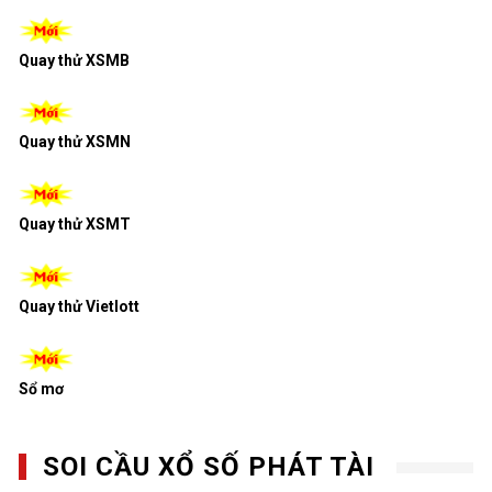
Quay thử XSMB
Quay thử XSMN
Quay thử XSMT
Quay thử Vietlott
Sổ mơ
SOI CẦU XỔ SỐ PHÁT TÀI