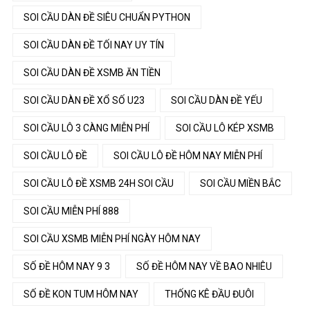
SOI CẦU DÀN ĐỀ SIÊU CHUẨN PYTHON
SOI CẦU DÀN ĐỀ TỐI NAY UY TÍN
SOI CẦU DÀN ĐỀ XSMB ĂN TIỀN
SOI CẦU DÀN ĐỀ XỔ SỐ U23
SOI CẦU DÀN ĐỀ YẾU
SOI CẦU LÔ 3 CÀNG MIỄN PHÍ
SOI CẦU LÔ KÉP XSMB
SOI CẦU LÔ ĐỀ
SOI CẦU LÔ ĐỀ HÔM NAY MIỄN PHÍ
SOI CẦU LÔ ĐỀ XSMB 24H SOI CẦU
SOI CẦU MIỀN BẮC
SOI CẦU MIỄN PHÍ 888
SOI CẦU XSMB MIỄN PHÍ NGÀY HÔM NAY
SỐ ĐỀ HÔM NAY 9 3
SỐ ĐỀ HÔM NAY VỀ BAO NHIÊU
SỐ ĐỀ KON TUM HÔM NAY
THỐNG KÊ ĐẦU ĐUÔI