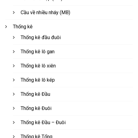
Cầu về nhiều nháy (MB)
Thống kê
Thống kê đầu đuôi
Thống kê lô gan
Thống kê lô xiên
Thống kê lô kép
Thống kê Đầu
Thống kê Đuôi
Thống kê Đầu – Đuôi
Thống kê Tổng