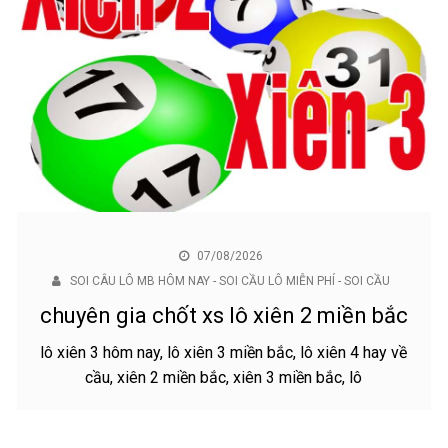
07/08/2026
SOI CÂU LÔ MB HÔM NAY - SOI CẦU LÔ MIỄN PHÍ - SOI CẦU
chuyên gia chốt xs lô xiên 2 miền bắc
lô xiên 3 hôm nay, lô xiên 3 miền bắc, lô xiên 4 hay về
cầu, xiên 2 miền bắc, xiên 3 miền bắc, lô