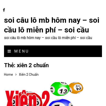
soi câu lô mb hôm nay – soi
cầu lô miễn phí – soi cầu
soi câu lô mb hôm nay – soi cầu lô miễn phí – soi cầu
MENU
Thẻ:
xiên 2 chuẩn
Home
Xiên 2 Chuẩn