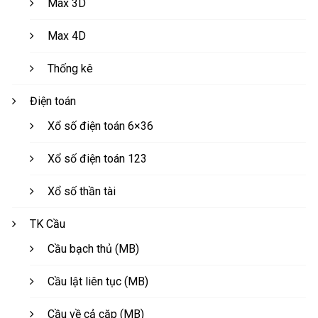
Max 3D
Max 4D
Thống kê
Điện toán
Xổ số điện toán 6×36
Xổ số điện toán 123
Xổ số thần tài
TK Cầu
Cầu bạch thủ (MB)
Cầu lật liên tục (MB)
Cầu về cả cặp (MB)