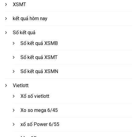
XSMT
kết quả hôm nay
Sổ kết quả
Sổ kết quả XSMB
Sổ kết quả XSMT
Sổ kết quả XSMN
Vietlott
Xổ số vietlott
Xo so mega 6/45
xổ số Power 6/55