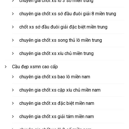
chuyên gia chốt xs lô 3 số miền trung
chuyên gia chốt xs sớ đầu đuôi giải 8 miền trung
chốt xs sớ đầu đuôi giải đặc biệt miền trung
chuyên gia chốt xs song thủ lô miền trung
chuyên gia chốt xs xíu chủ miền trung
Cầu đẹp xsmn cao cấp
chuyên gia chốt xs bao lô miền nam
chuyên gia chốt xs cặp xíu chủ miền nam
chuyên gia chốt xs đặc biệt miền nam
chuyên gia chốt xs giải tám miền nam