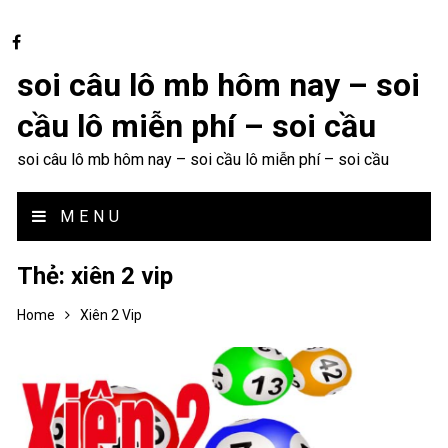
soi câu lô mb hôm nay – soi
cầu lô miễn phí – soi cầu
soi câu lô mb hôm nay – soi cầu lô miễn phí – soi cầu
MENU
Thẻ:
xiên 2 vip
Home
Xiên 2 Vip