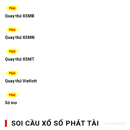
Quay thử XSMB
Quay thử XSMN
Quay thử XSMT
Quay thử Vietlott
Sổ mơ
SOI CẦU XỔ SỐ PHÁT TÀI