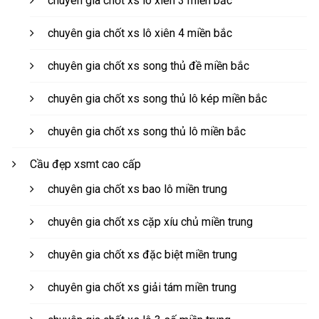
chuyên gia chốt xs lô xiên 3 miền bắc
chuyên gia chốt xs lô xiên 4 miền bắc
chuyên gia chốt xs song thủ đề miền bắc
chuyên gia chốt xs song thủ lô kép miền bắc
chuyên gia chốt xs song thủ lô miền bắc
Cầu đẹp xsmt cao cấp
chuyên gia chốt xs bao lô miền trung
chuyên gia chốt xs cặp xíu chủ miền trung
chuyên gia chốt xs đặc biệt miền trung
chuyên gia chốt xs giải tám miền trung