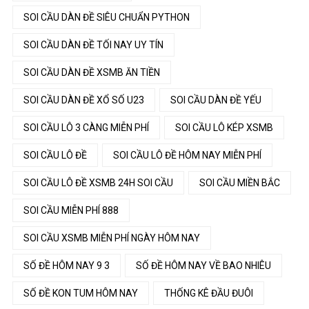
SOI CẦU DÀN ĐỀ SIÊU CHUẨN PYTHON
SOI CẦU DÀN ĐỀ TỐI NAY UY TÍN
SOI CẦU DÀN ĐỀ XSMB ĂN TIỀN
SOI CẦU DÀN ĐỀ XỔ SỐ U23
SOI CẦU DÀN ĐỀ YẾU
SOI CẦU LÔ 3 CÀNG MIỄN PHÍ
SOI CẦU LÔ KÉP XSMB
SOI CẦU LÔ ĐỀ
SOI CẦU LÔ ĐỀ HÔM NAY MIỄN PHÍ
SOI CẦU LÔ ĐỀ XSMB 24H SOI CẦU
SOI CẦU MIỀN BẮC
SOI CẦU MIỄN PHÍ 888
SOI CẦU XSMB MIỄN PHÍ NGÀY HÔM NAY
SỐ ĐỀ HÔM NAY 9 3
SỐ ĐỀ HÔM NAY VỀ BAO NHIÊU
SỐ ĐỀ KON TUM HÔM NAY
THỐNG KÊ ĐẦU ĐUÔI