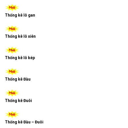
Thống kê lô gan
Thống kê lô xiên
Thống kê lô kép
Thống kê Đầu
Thống kê Đuôi
Thống kê Đầu – Đuôi