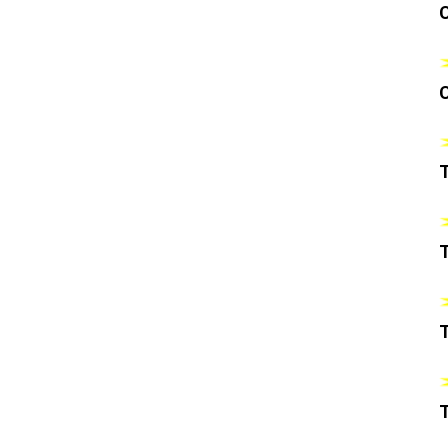
C
C
T
T
T
T