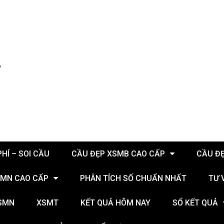
–
HÍ – SOI CẦU
CẦU ĐẸP XSMB CAO CẤP
CẦU ĐẸ
SMN CAO CẤP
PHÂN TÍCH SỐ CHUẨN NHẤT
TƯ 
SMN
XSMT
KẾT QUẢ HÔM NAY
SỔ KẾT QUẢ