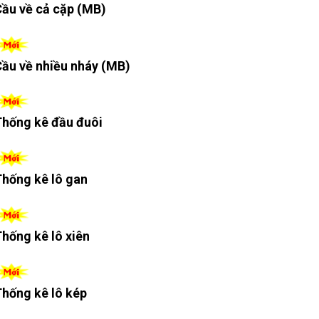
ầu về cả cặp (MB)
ầu về nhiều nháy (MB)
hống kê đầu đuôi
hống kê lô gan
hống kê lô xiên
hống kê lô kép