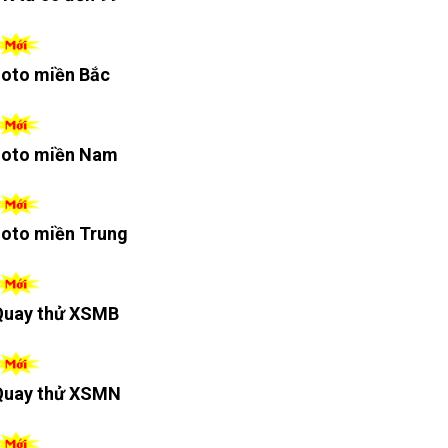
Loto miền Bắc
Loto miền Nam
Loto miền Trung
Quay thử XSMB
Quay thử XSMN