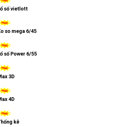
ổ số vietlott
Xo so mega 6/45
ổ số Power 6/55
Max 3D
Max 4D
Thống kê