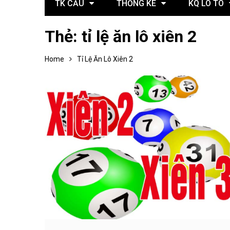
TK CẦU
THỐNG KÊ
KQ LÔ TÔ
Thẻ:
tỉ lệ ăn lô xiên 2
Home
Tỉ Lệ Ăn Lô Xiên 2