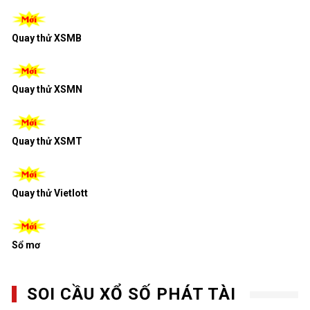
Quay thử XSMB
Quay thử XSMN
Quay thử XSMT
Quay thử Vietlott
Sổ mơ
SOI CẦU XỔ SỐ PHÁT TÀI