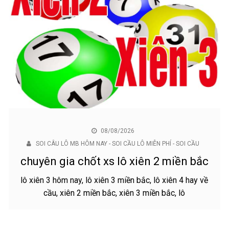
08/08/2026
SOI CÂU LÔ MB HÔM NAY - SOI CẦU LÔ MIỄN PHÍ - SOI CẦU
chuyên gia chốt xs lô xiên 2 miền bắc
lô xiên 3 hôm nay, lô xiên 3 miền bắc, lô xiên 4 hay về
cầu, xiên 2 miền bắc, xiên 3 miền bắc, lô