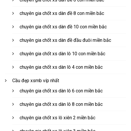
chuyên gia chốt xs dàn đề 8 con miền bắc
chuyên gia chốt xs dàn đề 10 con miền bắc
chuyên gia chốt xs dàn đề đầu đuôi miền bắc
chuyên gia chốt xs dàn lô 10 con miền bắc
chuyên gia chốt xs dàn lô 4 con miền bắc
Cầu đẹp xsmb víp nhất
chuyên gia chốt xs dàn lô 6 con miền bắc
chuyên gia chốt xs dàn lô 8 con miền bắc
chuyên gia chốt xs lô xiên 2 miền bắc