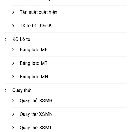
Tần suất xuất hiện
TK từ 00 đến 99
KQ Lô tô
Bảng loto MB
Bảng loto MT
Bảng loto MN
Quay thử
Quay thử XSMB
Quay thử XSMN
Quay thử XSMT