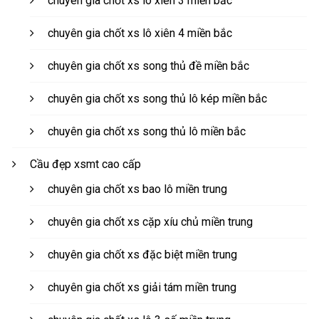
chuyên gia chốt xs lô xiên 3 miền bắc
chuyên gia chốt xs lô xiên 4 miền bắc
chuyên gia chốt xs song thủ đề miền bắc
chuyên gia chốt xs song thủ lô kép miền bắc
chuyên gia chốt xs song thủ lô miền bắc
Cầu đẹp xsmt cao cấp
chuyên gia chốt xs bao lô miền trung
chuyên gia chốt xs cặp xíu chủ miền trung
chuyên gia chốt xs đặc biệt miền trung
chuyên gia chốt xs giải tám miền trung