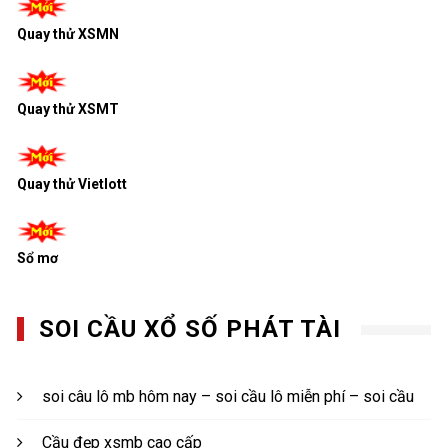
Quay thử XSMN
Quay thử XSMT
Quay thử Vietlott
Sổ mơ
SOI CẦU XỔ SỐ PHÁT TÀI
soi câu lô mb hôm nay – soi cầu lô miễn phí – soi cầu
Cầu đẹp xsmb cao cấp