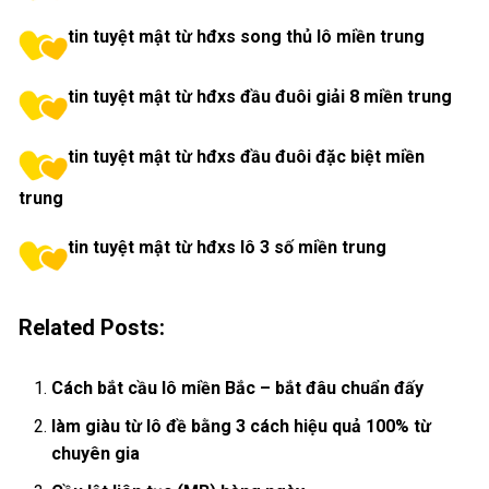
tin tuyệt mật từ hđxs song thủ lô miền trung
tin tuyệt mật từ hđxs đầu đuôi giải 8 miền trung
tin tuyệt mật từ hđxs đầu đuôi đặc biệt miền
trung
tin tuyệt mật từ hđxs lô 3 số miền trung
Related Posts:
Cách bắt cầu lô miền Bắc – bắt đâu chuẩn đấy
làm giàu từ lô đề bằng 3 cách hiệu quả 100% từ
chuyên gia