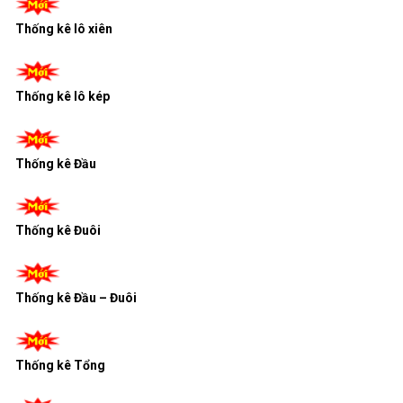
Thống kê lô xiên
Thống kê lô kép
Thống kê Đầu
Thống kê Đuôi
Thống kê Đầu – Đuôi
Thống kê Tổng