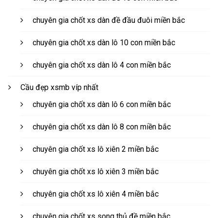
chuyên gia chốt xs dàn đề đầu đuôi miền bắc
chuyên gia chốt xs dàn lô 10 con miền bắc
chuyên gia chốt xs dàn lô 4 con miền bắc
Cầu đẹp xsmb víp nhất
chuyên gia chốt xs dàn lô 6 con miền bắc
chuyên gia chốt xs dàn lô 8 con miền bắc
chuyên gia chốt xs lô xiên 2 miền bắc
chuyên gia chốt xs lô xiên 3 miền bắc
chuyên gia chốt xs lô xiên 4 miền bắc
chuyên gia chốt xs song thủ đề miền bắc