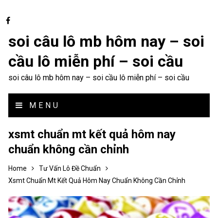
soi câu lô mb hôm nay – soi
cầu lô miễn phí – soi cầu
soi câu lô mb hôm nay – soi cầu lô miễn phí – soi cầu
MENU
xsmt chuẩn mt kết quả hôm nay
chuẩn không cần chỉnh
Home
Tư Vấn Lô Đề Chuẩn
Xsmt Chuẩn Mt Kết Quả Hôm Nay Chuẩn Không Cần Chỉnh