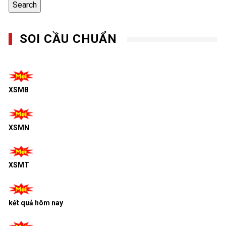
Search
SOI CẦU CHUẨN
XSMB
XSMN
XSMT
kết quả hôm nay