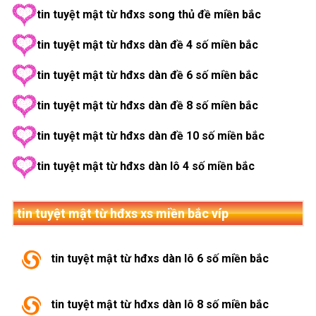
tin tuyệt mật từ hđxs song thủ đề miền bắc
tin tuyệt mật từ hđxs dàn đề 4 số miền bắc
tin tuyệt mật từ hđxs dàn đề 6 số miền bắc
tin tuyệt mật từ hđxs dàn đề 8 số miền bắc
tin tuyệt mật từ hđxs dàn đề 10 số miền bắc
tin tuyệt mật từ hđxs dàn lô 4 số miền bắc
tin tuyệt mật từ hđxs xs miền bắc víp
tin tuyệt mật từ hđxs dàn lô 6 số miền bắc
tin tuyệt mật từ hđxs dàn lô 8 số miền bắc