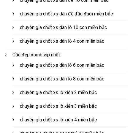
chuyên gia chốt xs dàn đề 10 con miền bắc
chuyên gia chốt xs dàn đề đầu đuôi miền bắc
chuyên gia chốt xs dàn lô 10 con miền bắc
chuyên gia chốt xs dàn lô 4 con miền bắc
Cầu đẹp xsmb víp nhất
chuyên gia chốt xs dàn lô 6 con miền bắc
chuyên gia chốt xs dàn lô 8 con miền bắc
chuyên gia chốt xs lô xiên 2 miền bắc
chuyên gia chốt xs lô xiên 3 miền bắc
chuyên gia chốt xs lô xiên 4 miền bắc