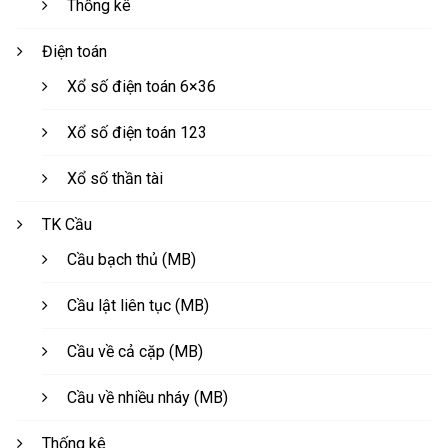
Thống kê
Điện toán
Xổ số điện toán 6×36
Xổ số điện toán 123
Xổ số thần tài
TK Cầu
Cầu bạch thủ (MB)
Cầu lật liên tục (MB)
Cầu về cả cặp (MB)
Cầu về nhiều nháy (MB)
Thống kê