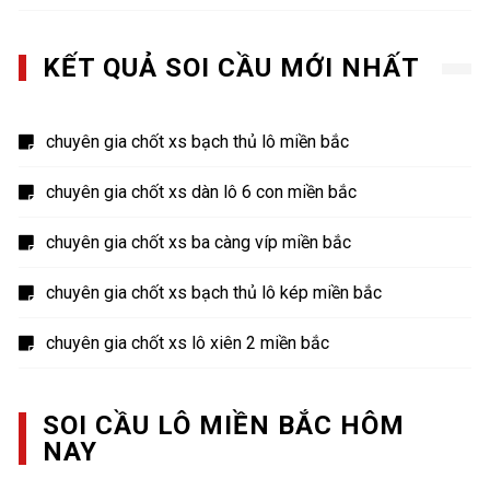
KẾT QUẢ SOI CẦU MỚI NHẤT
chuyên gia chốt xs bạch thủ lô miền bắc
chuyên gia chốt xs dàn lô 6 con miền bắc
chuyên gia chốt xs ba càng víp miền bắc
chuyên gia chốt xs bạch thủ lô kép miền bắc
chuyên gia chốt xs lô xiên 2 miền bắc
SOI CẦU LÔ MIỀN BẮC HÔM
NAY