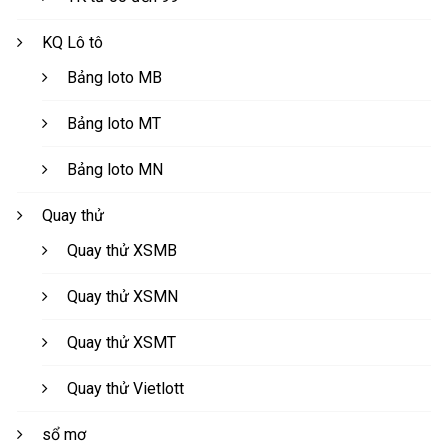
KQ Lô tô
Bảng loto MB
Bảng loto MT
Bảng loto MN
Quay thử
Quay thử XSMB
Quay thử XSMN
Quay thử XSMT
Quay thử Vietlott
sổ mơ