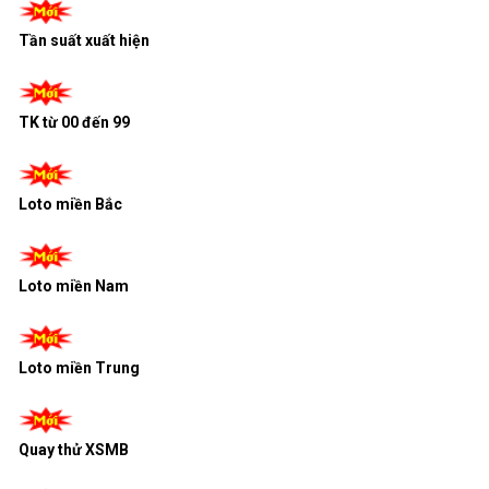
Tần suất xuất hiện
TK từ 00 đến 99
Loto miền Bắc
Loto miền Nam
Loto miền Trung
Quay thử XSMB