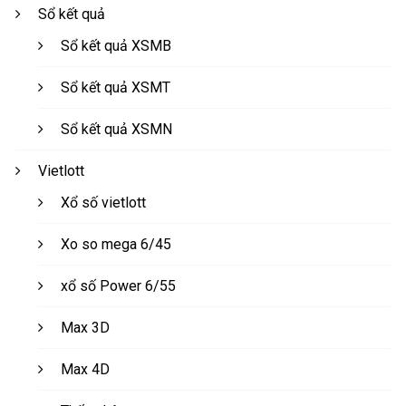
Sổ kết quả
Sổ kết quả XSMB
Sổ kết quả XSMT
Sổ kết quả XSMN
Vietlott
Xổ số vietlott
Xo so mega 6/45
xổ số Power 6/55
Max 3D
Max 4D