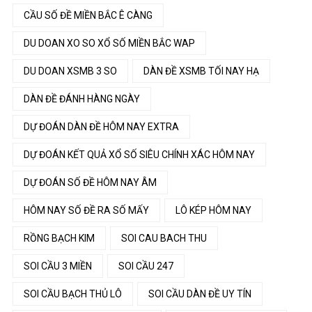
CẦU SỐ ĐỀ MIỀN BẮC Ê CÀNG
DU DOAN XO SO XỔ SỐ MIỀN BẮC WAP
DU DOAN XSMB 3 SO
DÀN ĐỀ XSMB TỐI NAY HẠ
DÀN ĐỀ ĐÁNH HÀNG NGÀY
DỰ ĐOÁN DÀN ĐỀ HÔM NAY EXTRA
DỰ ĐOÁN KẾT QUẢ XỔ SỐ SIÊU CHÍNH XÁC HÔM NAY
DỰ ĐOÁN SỐ ĐỀ HÔM NAY ÂM
HÔM NAY SỐ ĐỀ RA SỐ MẤY
LÔ KÉP HÔM NAY
RỒNG BẠCH KIM
SOI CAU BACH THU
SOI CẦU 3 MIỀN
SOI CẦU 247
SOI CẦU BẠCH THỦ LÔ
SOI CẦU DÀN ĐỀ UY TÍN