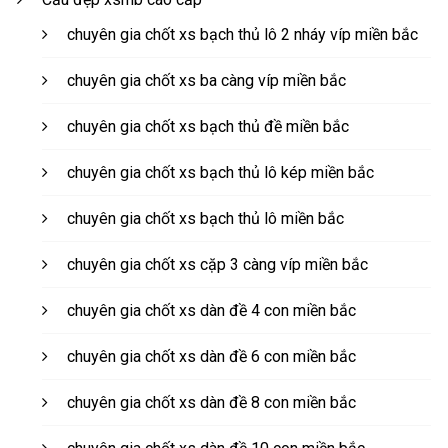
chuyên gia chốt xs bạch thủ lô 2 nháy víp miền bắc
chuyên gia chốt xs ba càng víp miền bắc
chuyên gia chốt xs bạch thủ đề miền bắc
chuyên gia chốt xs bạch thủ lô kép miền bắc
chuyên gia chốt xs bạch thủ lô miền bắc
chuyên gia chốt xs cặp 3 càng víp miền bắc
chuyên gia chốt xs dàn đề 4 con miền bắc
chuyên gia chốt xs dàn đề 6 con miền bắc
chuyên gia chốt xs dàn đề 8 con miền bắc