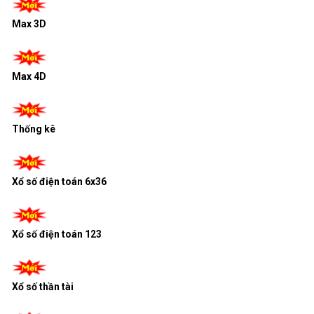
Max 3D
Max 4D
Thống kê
Xổ số điện toán 6x36
Xổ số điện toán 123
Xổ số thần tài