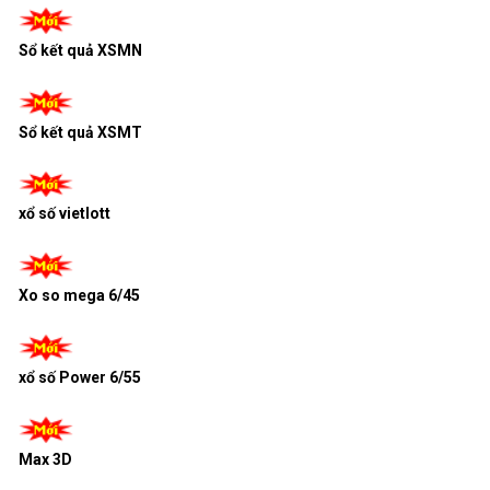
Sổ kết quả XSMN
Sổ kết quả XSMT
xổ số vietlott
Xo so mega 6/45
xổ số Power 6/55
Max 3D