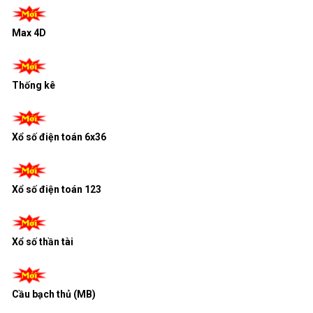
Max 4D
Thống kê
Xổ số điện toán 6x36
Xổ số điện toán 123
Xổ số thần tài
Cầu bạch thủ (MB)