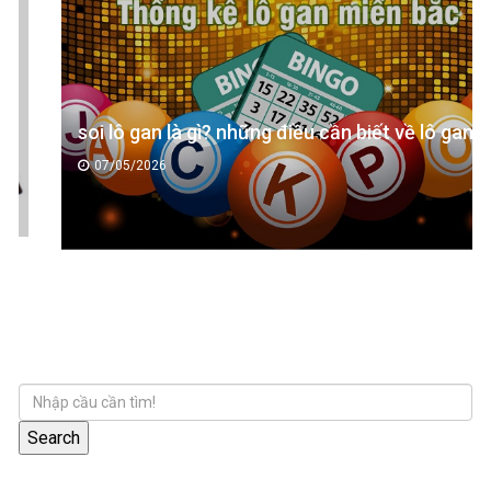
soi lô gan là gì? những điều cần biết về lô gan
07/05/2026
Search