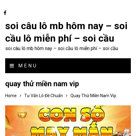
soi câu lô mb hôm nay – soi
cầu lô miễn phí – soi cầu
soi câu lô mb hôm nay – soi cầu lô miễn phí – soi cầu
MENU
quay thử miền nam vip
Home
Tư Vấn Lô Đề Chuẩn
Quay Thử Miền Nam Vip