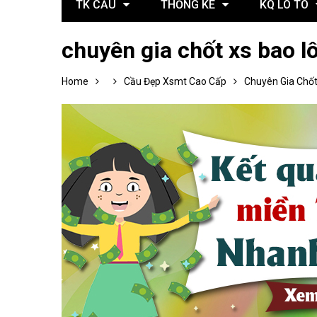
TK CẦU
THỐNG KÊ
KQ LÔ TÔ
chuyên gia chốt xs bao l
Home
Cầu Đẹp Xsmt Cao Cấp
Chuyên Gia Chốt