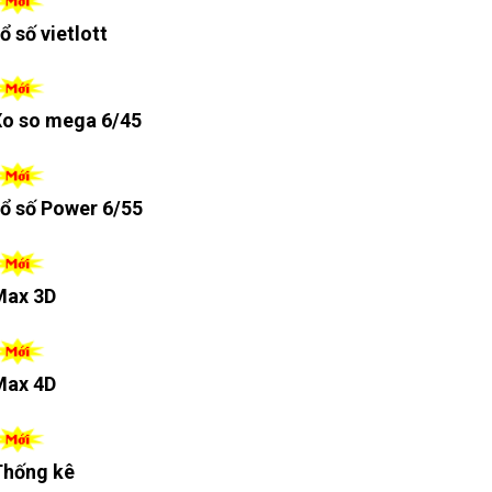
ổ số vietlott
Xo so mega 6/45
ổ số Power 6/55
Max 3D
Max 4D
Thống kê