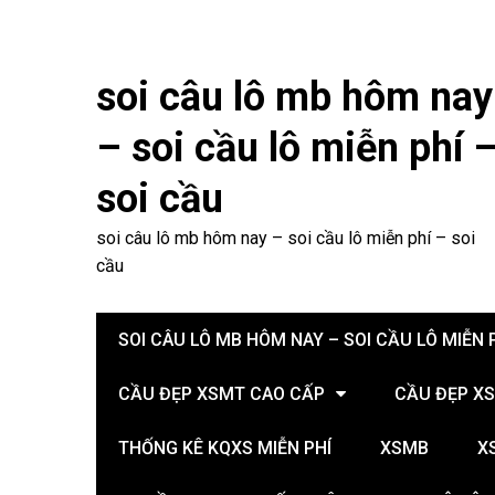
soi câu lô mb hôm nay
– soi cầu lô miễn phí 
soi cầu
soi câu lô mb hôm nay – soi cầu lô miễn phí – soi
cầu
SOI CÂU LÔ MB HÔM NAY – SOI CẦU LÔ MIỄN P
CẦU ĐẸP XSMT CAO CẤP
CẦU ĐẸP X
THỐNG KÊ KQXS MIỄN PHÍ
XSMB
X