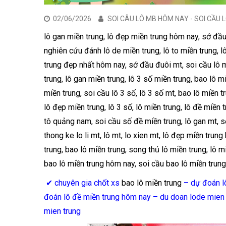
02/06/2026
SOI CÂU LÔ MB HÔM NAY - SOI CẦU LÔ
lô gan miền trung, lô đẹp miền trung hôm nay, sớ đầu 
nghiên cứu đánh lô de miền trung, lô to miền trung, 
trung đẹp nhất hôm nay, sớ đầu đuôi mt, soi cầu lô m
trung, lô gan miền trung, lô 3 số miền trung, bao lô m
miền trung, soi cầu lô 3 số, lô 3 số mt, bao lô miền t
lô đẹp miền trung, lô 3 số, lô miền trung, lô đề miền 
tô quảng nam, soi cầu số đề miền trung, lô gan mt, sớ 
thong ke lo li mt, lô mt, lo xien mt, lô đẹp miền trun
trung, bao lô miền trung, song thủ lô miền trung, lô mi
bao lô miền trung hôm nay, soi cầu bao lô miền trung, 
✔ chuyên gia chốt xs
bao lô miền trung
– dự đoán lô
đoán lô đề miền trung hôm nay – du doan lode mien
mien trung