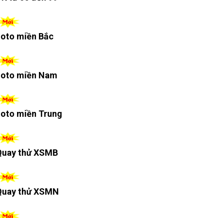
Loto miền Bắc
Loto miền Nam
Loto miền Trung
Quay thử XSMB
Quay thử XSMN