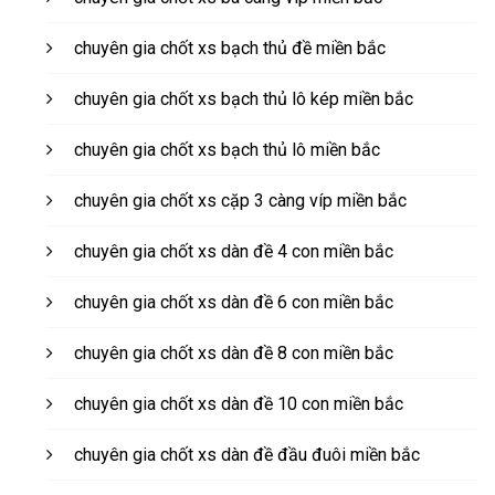
chuyên gia chốt xs bạch thủ đề miền bắc
chuyên gia chốt xs bạch thủ lô kép miền bắc
chuyên gia chốt xs bạch thủ lô miền bắc
chuyên gia chốt xs cặp 3 càng víp miền bắc
chuyên gia chốt xs dàn đề 4 con miền bắc
chuyên gia chốt xs dàn đề 6 con miền bắc
chuyên gia chốt xs dàn đề 8 con miền bắc
chuyên gia chốt xs dàn đề 10 con miền bắc
chuyên gia chốt xs dàn đề đầu đuôi miền bắc