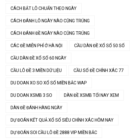
CÁCH BẮT LÔ CHUẨN THEO NGÀY
CÁCH ĐÁNH LÔ NGÀY NÀO CŨNG TRÚNG
CÁCH ĐÁNH ĐỀ NGÀY NÀO CŨNG TRÚNG
CÁC ĐỀ MIỄN PHÍ Ở HÀ NỘI
CẦU DÀN ĐỀ XỔ SỐ 50 SỐ
CẦU DÀN ĐỀ XỔ SỐ 60 NGÀY
CẦU LÔ ĐỀ 3 MIỀN DỮ LIỆU
CẦU SỐ ĐỀ CHÍNH XÁC 77
DU DOAN XO SO XỔ SỐ MIỀN BẮC WAP
DU DOAN XSMB 3 SO
DÀN ĐỀ XSMB TỐI NAY XEM
DÀN ĐỀ ĐÁNH HÀNG NGÀY
DỰ ĐOÁN KẾT QUẢ XỔ SỐ SIÊU CHÍNH XÁC HÔM NAY
DỰ ĐOÁN SOI CẦU LÔ ĐỀ 2888 VIP MIỀN BẮC