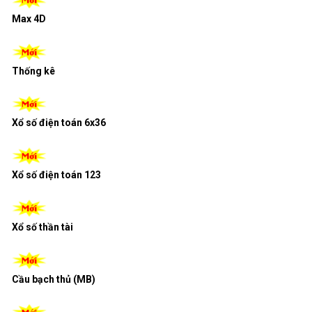
Max 4D
Thống kê
Xổ số điện toán 6x36
Xổ số điện toán 123
Xổ số thần tài
Cầu bạch thủ (MB)