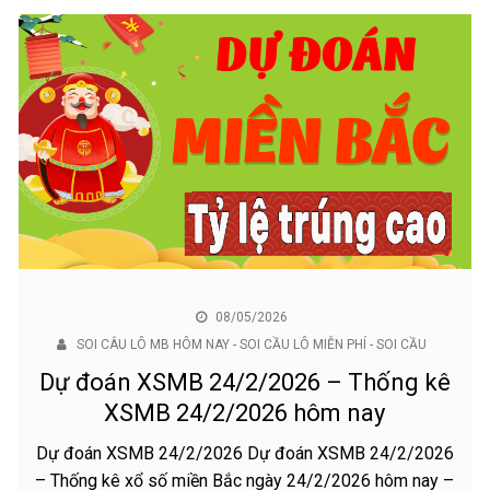
08/05/2026
SOI CÂU LÔ MB HÔM NAY - SOI CẦU LÔ MIỄN PHÍ - SOI CẦU
Dự đoán XSMB 24/2/2026 – Thống kê
XSMB 24/2/2026 hôm nay
Dự đoán XSMB 24/2/2026 Dự đoán XSMB 24/2/2026
– Thống kê xổ số miền Bắc ngày 24/2/2026 hôm nay –