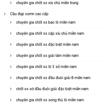
chuyên gia chốt xs xíu chủ miền trung
Cầu đẹp xsmn cao cấp
chuyên gia chốt xs bao lô miền nam
chuyên gia chốt xs cặp xíu chủ miền nam
chuyên gia chốt xs đặc biệt miền nam
chuyên gia chốt xs giải tám miền nam
chuyên gia chốt xs lô 3 số miền nam
chuyên gia chốt xs đầu đuôi giải 8 miền nam
chốt xs sớ đầu đuôi giải đặc biệt miền nam
chuyên gia chốt xs song thủ lô miền nam