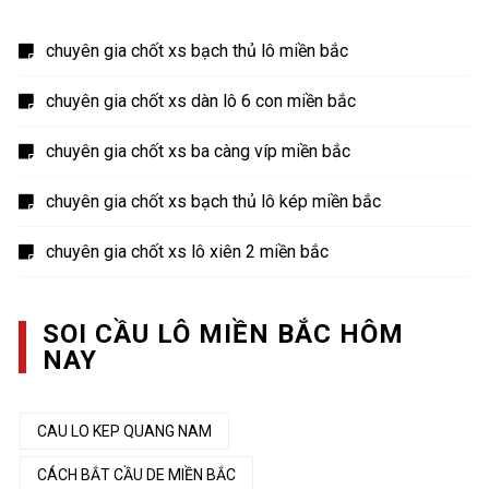
chuyên gia chốt xs bạch thủ lô miền bắc
chuyên gia chốt xs dàn lô 6 con miền bắc
chuyên gia chốt xs ba càng víp miền bắc
chuyên gia chốt xs bạch thủ lô kép miền bắc
chuyên gia chốt xs lô xiên 2 miền bắc
SOI CẦU LÔ MIỀN BẮC HÔM
NAY
CAU LO KEP QUANG NAM
CÁCH BẮT CẦU DE MIỀN BẮC