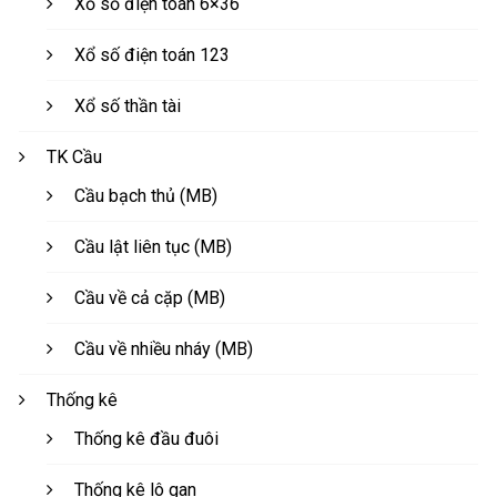
Xổ số điện toán 6×36
Xổ số điện toán 123
Xổ số thần tài
TK Cầu
Cầu bạch thủ (MB)
Cầu lật liên tục (MB)
Cầu về cả cặp (MB)
Cầu về nhiều nháy (MB)
Thống kê
Thống kê đầu đuôi
Thống kê lô gan