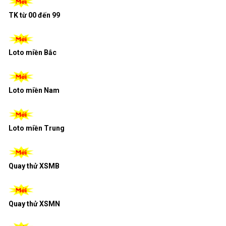
TK từ 00 đến 99
Loto miền Bắc
Loto miền Nam
Loto miền Trung
Quay thử XSMB
Quay thử XSMN