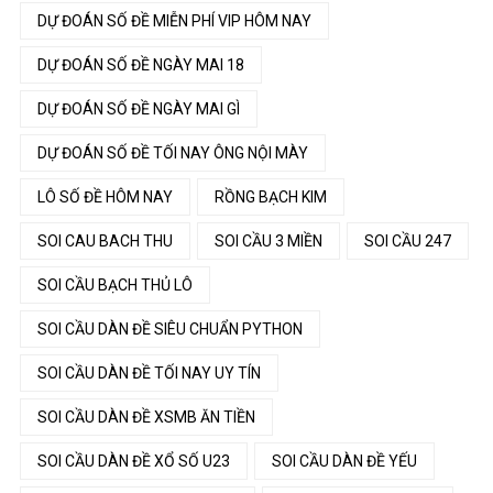
DỰ ĐOÁN SỐ ĐỀ MIỄN PHÍ VIP HÔM NAY
DỰ ĐOÁN SỐ ĐỀ NGÀY MAI 18
DỰ ĐOÁN SỐ ĐỀ NGÀY MAI GÌ
DỰ ĐOÁN SỐ ĐỀ TỐI NAY ÔNG NỘI MÀY
LÔ SỐ ĐỀ HÔM NAY
RỒNG BẠCH KIM
SOI CAU BACH THU
SOI CẦU 3 MIỀN
SOI CẦU 247
SOI CẦU BẠCH THỦ LÔ
SOI CẦU DÀN ĐỀ SIÊU CHUẨN PYTHON
SOI CẦU DÀN ĐỀ TỐI NAY UY TÍN
SOI CẦU DÀN ĐỀ XSMB ĂN TIỀN
SOI CẦU DÀN ĐỀ XỔ SỐ U23
SOI CẦU DÀN ĐỀ YẾU