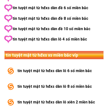
tin tuyệt mật từ hđxs dàn đề 6 số miền bắc
tin tuyệt mật từ hđxs dàn đề 8 số miền bắc
tin tuyệt mật từ hđxs dàn đề 10 số miền bắc
tin tuyệt mật từ hđxs dàn lô 4 số miền bắc
tin tuyệt mật từ hđxs xs miền bắc víp
tin tuyệt mật từ hđxs dàn lô 6 số miền bắc
tin tuyệt mật từ hđxs dàn lô 8 số miền bắc
tin tuyệt mật từ hđxs dàn lô xiên 2 miền bắc