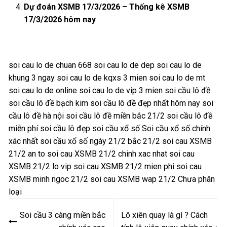
Dự đoán XSMB 17/3/2026 – Thống kê XSMB
17/3/2026 hôm nay
soi cau lo de chuan 668
soi cau lo de dep
soi cau lo de
khung 3 ngay
soi cau lo de kqxs 3 mien
soi cau lo de mt
soi cau lo de online
soi cau lo de vip 3 mien
soi cầu lô đề
soi cầu lô đề bạch kim
soi cầu lô đề đẹp nhất hôm nay
soi
cầu lô đề hà nội
soi cầu lô đề miền bắc 21/2
soi cầu lô đề
miễn phí
soi cầu lô đẹp
soi cầu xổ số
Soi cầu xổ số chính
xác nhất
soi cầu xổ số ngày 21/2 bắc 21/2
soi cau XSMB
21/2 an to
soi cau XSMB 21/2 chinh xac nhat
soi cau
XSMB 21/2 lo vip
soi cau XSMB 21/2 mien phi
soi cau
XSMB minh ngoc 21/2
soi cau XSMB wap 21/2
Chưa phân
loại
Điều
Soi cầu 3 càng miền bắc
Lô xiên quay là gì ? Cách
hướng