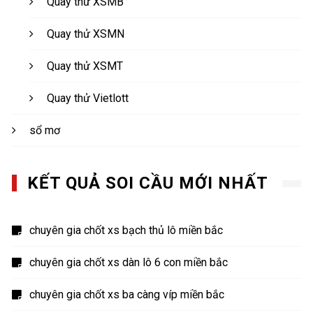
Quay thử XSMB
Quay thử XSMN
Quay thử XSMT
Quay thử Vietlott
sổ mơ
KẾT QUẢ SOI CẦU MỚI NHẤT
chuyên gia chốt xs bạch thủ lô miền bắc
chuyên gia chốt xs dàn lô 6 con miền bắc
chuyên gia chốt xs ba càng víp miền bắc