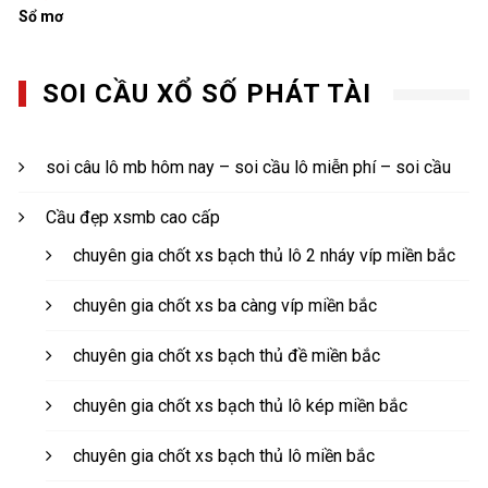
Sổ mơ
SOI CẦU XỔ SỐ PHÁT TÀI
soi câu lô mb hôm nay – soi cầu lô miễn phí – soi cầu
Cầu đẹp xsmb cao cấp
chuyên gia chốt xs bạch thủ lô 2 nháy víp miền bắc
chuyên gia chốt xs ba càng víp miền bắc
chuyên gia chốt xs bạch thủ đề miền bắc
chuyên gia chốt xs bạch thủ lô kép miền bắc
chuyên gia chốt xs bạch thủ lô miền bắc