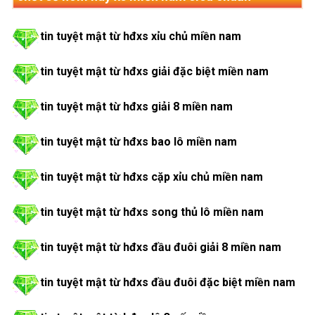
tin tuyệt mật từ hđxs xỉu chủ miền nam
tin tuyệt mật từ hđxs giải đặc biệt miền nam
tin tuyệt mật từ hđxs giải 8 miền nam
tin tuyệt mật từ hđxs bao lô miền nam
tin tuyệt mật từ hđxs cặp xỉu chủ miền nam
tin tuyệt mật từ hđxs song thủ lô miền nam
tin tuyệt mật từ hđxs đầu đuôi giải 8 miền nam
tin tuyệt mật từ hđxs đầu đuôi đặc biệt miền nam