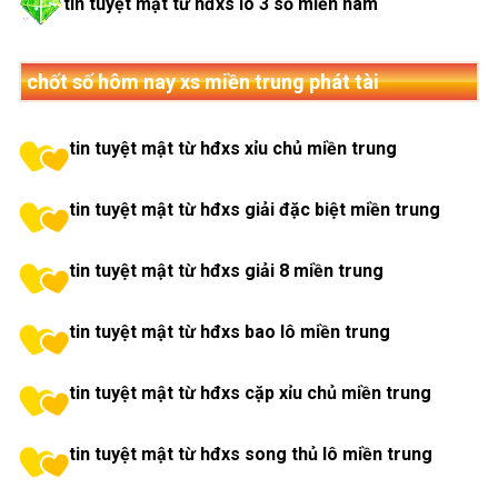
tin tuyệt mật từ hđxs lô 3 số miền nam
chốt số hôm nay xs miền trung phát tài
tin tuyệt mật từ hđxs xỉu chủ miền trung
tin tuyệt mật từ hđxs giải đặc biệt miền trung
tin tuyệt mật từ hđxs giải 8 miền trung
tin tuyệt mật từ hđxs bao lô miền trung
tin tuyệt mật từ hđxs cặp xỉu chủ miền trung
tin tuyệt mật từ hđxs song thủ lô miền trung