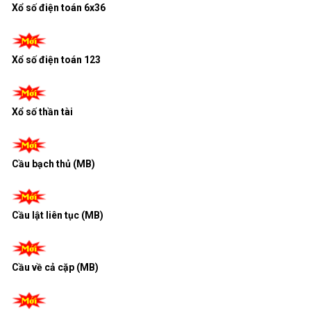
Xổ số điện toán 6x36
Xổ số điện toán 123
Xổ số thần tài
Cầu bạch thủ (MB)
Cầu lật liên tục (MB)
Cầu về cả cặp (MB)