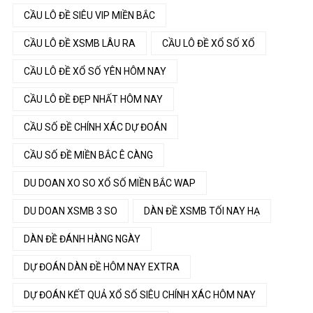
CẦU LÔ ĐỀ SIÊU VIP MIỀN BẮC
CẦU LÔ ĐỀ XSMB LÂU RA
CẦU LÔ ĐỀ XỔ SỐ XỔ
CẦU LÔ ĐỀ XỔ SỐ YÊN HÔM NAY
CẦU LÔ ĐỀ ĐẸP NHẤT HÔM NAY
CẦU SỐ ĐỀ CHÍNH XÁC DỰ ĐOÁN
CẦU SỐ ĐỀ MIỀN BẮC Ê CÀNG
DU DOAN XO SO XỔ SỐ MIỀN BẮC WAP
DU DOAN XSMB 3 SO
DÀN ĐỀ XSMB TỐI NAY HẠ
DÀN ĐỀ ĐÁNH HÀNG NGÀY
DỰ ĐOÁN DÀN ĐỀ HÔM NAY EXTRA
DỰ ĐOÁN KẾT QUẢ XỔ SỐ SIÊU CHÍNH XÁC HÔM NAY