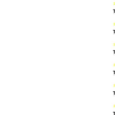
T
T
T