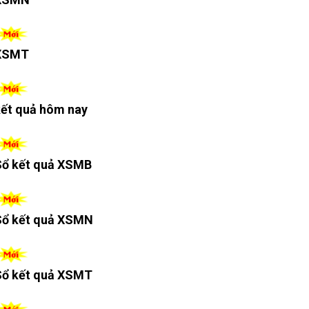
XSMT
kết quả hôm nay
Sổ kết quả XSMB
Sổ kết quả XSMN
Sổ kết quả XSMT