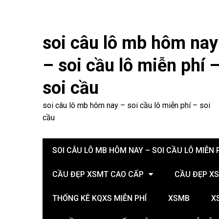
soi câu lô mb hôm nay
– soi cầu lô miễn phí 
soi cầu
soi câu lô mb hôm nay – soi cầu lô miễn phí – soi
cầu
SOI CÂU LÔ MB HÔM NAY – SOI CẦU LÔ MIỄN P
CẦU ĐẸP XSMT CAO CẤP
CẦU ĐẸP X
THỐNG KÊ KQXS MIỄN PHÍ
XSMB
X