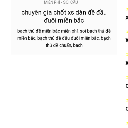
MIỄN PHÍ - SOI CẦU
chuyên gia chốt xs dàn đề đầu
X
đuôi miền bắc
bạch thủ đề miền bắc miễn phí, soi bạch thủ đề
miền bắc, bạch thủ đề đầu đuôi miền bắc, bạch
X
thủ đề chuẩn, bach
X
C
C