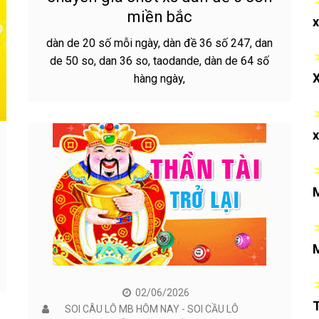
miền bắc
x
dàn de 20 số mỗi ngày, dàn đề 36 số 247, dan
de 50 so, dan 36 so, taodande, dàn de 64 số
hàng ngày,
x
02/06/2026
SOI CÂU LÔ MB HÔM NAY - SOI CẦU LÔ