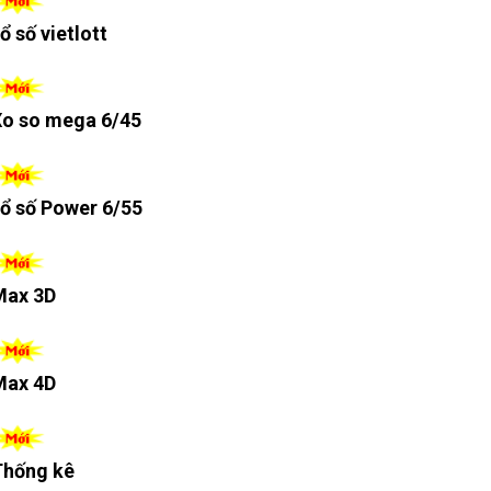
ổ số vietlott
Xo so mega 6/45
ổ số Power 6/55
Max 3D
Max 4D
Thống kê