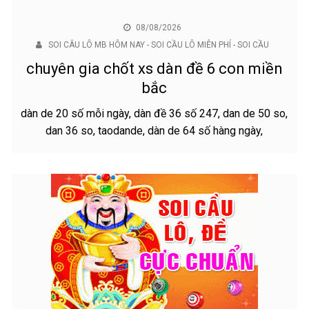
08/08/2026
SOI CÂU LÔ MB HÔM NAY - SOI CẦU LÔ MIỄN PHÍ - SOI CẦU
chuyên gia chốt xs dàn đề 6 con miền
bắc
dàn de 20 số mỗi ngày, dàn đề 36 số 247, dan de 50 so,
dan 36 so, taodande, dàn de 64 số hàng ngày,