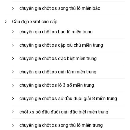
chuyên gia chốt xs song thủ lô miền bắc
Cầu đẹp xsmt cao cấp
chuyên gia chốt xs bao lô miền trung
chuyên gia chốt xs cặp xíu chủ miền trung
chuyên gia chốt xs đặc biệt miền trung
chuyên gia chốt xs giải tám miền trung
chuyên gia chốt xs lô 3 số miền trung
chuyên gia chốt xs sớ đầu đuôi giải 8 miền trung
chốt xs sớ đầu đuôi giải đặc biệt miền trung
chuyên gia chốt xs song thủ lô miền trung