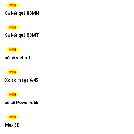
Sổ kết quả XSMN
Sổ kết quả XSMT
xổ số vietlott
Xo so mega 6/45
xổ số Power 6/55
Max 3D