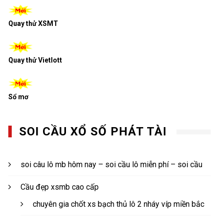
Quay thử XSMT
Quay thử Vietlott
Sổ mơ
SOI CẦU XỔ SỐ PHÁT TÀI
soi câu lô mb hôm nay – soi cầu lô miễn phí – soi cầu
Cầu đẹp xsmb cao cấp
chuyên gia chốt xs bạch thủ lô 2 nháy víp miền bắc