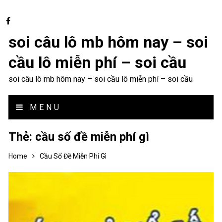
soi câu lô mb hôm nay – soi
cầu lô miễn phí – soi cầu
soi câu lô mb hôm nay – soi cầu lô miễn phí – soi cầu
MENU
Thẻ:
cầu số đề miễn phí gì
Home
Cầu Số Đề Miễn Phí Gì