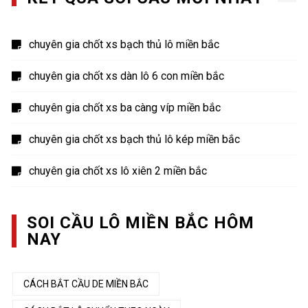
chuyên gia chốt xs bạch thủ lô miền bắc
chuyên gia chốt xs dàn lô 6 con miền bắc
chuyên gia chốt xs ba càng víp miền bắc
chuyên gia chốt xs bạch thủ lô kép miền bắc
chuyên gia chốt xs lô xiên 2 miền bắc
SOI CẦU LÔ MIỀN BẮC HÔM
NAY
CÁCH BẮT CẦU DE MIỀN BẮC