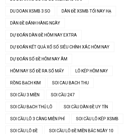
DU DOAN XSMB 3 SO
DÀN ĐỀ XSMB TỐI NAY HẠ
DÀN ĐỀ ĐÁNH HÀNG NGÀY
DỰ ĐOÁN DÀN ĐỀ HÔM NAY EXTRA
DỰ ĐOÁN KẾT QUẢ XỔ SỐ SIÊU CHÍNH XÁC HÔM NAY
DỰ ĐOÁN SỐ ĐỀ HÔM NAY ÂM
HÔM NAY SỐ ĐỀ RA SỐ MẤY
LÔ KÉP HÔM NAY
RỒNG BẠCH KIM
SOI CAU BACH THU
SOI CẦU 3 MIỀN
SOI CẦU 247
SOI CẦU BẠCH THỦ LÔ
SOI CẦU DÀN ĐỀ UY TÍN
SOI CẦU LÔ 3 CÀNG MIỄN PHÍ
SOI CẦU LÔ KÉP XSMB
SOI CẦU LÔ ĐỀ
SOI CẦU LÔ ĐỀ MIỀN BẮC NGÀY 10