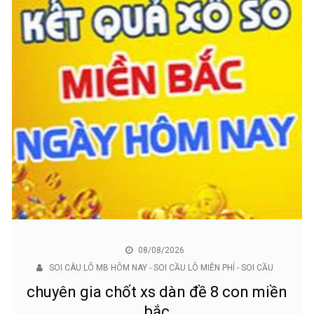
08/08/2026
SOI CÂU LÔ MB HÔM NAY - SOI CẦU LÔ MIỄN PHÍ - SOI CẦU
chuyên gia chốt xs dàn đề 8 con miền
bắc