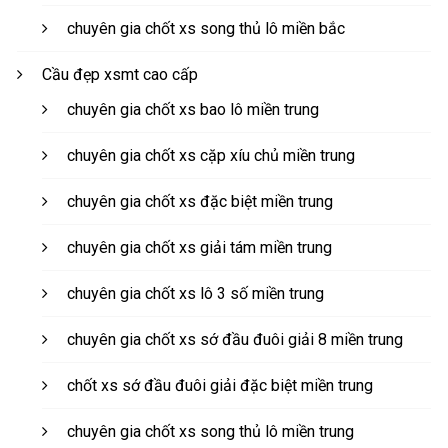
chuyên gia chốt xs song thủ lô miền bắc
Cầu đẹp xsmt cao cấp
chuyên gia chốt xs bao lô miền trung
chuyên gia chốt xs cặp xíu chủ miền trung
chuyên gia chốt xs đặc biệt miền trung
chuyên gia chốt xs giải tám miền trung
chuyên gia chốt xs lô 3 số miền trung
chuyên gia chốt xs sớ đầu đuôi giải 8 miền trung
chốt xs sớ đầu đuôi giải đặc biệt miền trung
chuyên gia chốt xs song thủ lô miền trung