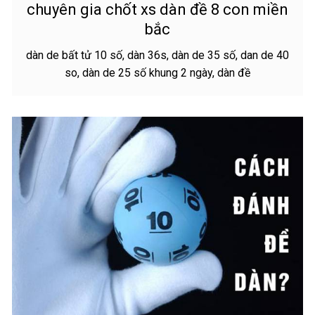
chuyên gia chốt xs dàn đề 8 con miền
bắc
dàn de bất tử 10 số, dàn 36s, dàn de 35 số, dan de 40
so, dàn de 25 số khung 2 ngày, dàn đề