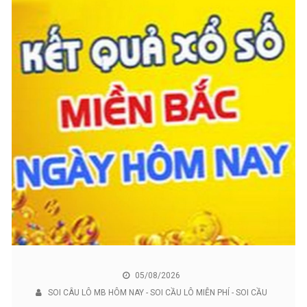
05/08/2026
SOI CÂU LÔ MB HÔM NAY - SOI CẦU LÔ MIỄN PHÍ - SOI CẦU