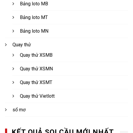
Bảng loto MB
Bảng loto MT
Bảng loto MN
Quay thử
Quay thử XSMB
Quay thử XSMN
Quay thử XSMT
Quay thử Vietlott
sổ mơ
KẾT QUẢ SOI CẦU MỚI NHẤT