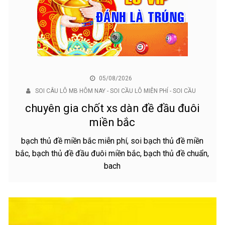
05/08/2026
SOI CÂU LÔ MB HÔM NAY - SOI CẦU LÔ MIỄN PHÍ - SOI CẦU
chuyên gia chốt xs dàn đề đầu đuôi
miền bắc
bạch thủ đề miền bắc miễn phí, soi bạch thủ đề miền
bắc, bạch thủ đề đầu đuôi miền bắc, bạch thủ đề chuẩn,
bach