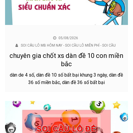
05/08/2026
SOI CÂU LÔ MB HÔM NAY - SOI CẦU LÔ MIỄN PHÍ - SOI CẦU
chuyên gia chốt xs dàn đề 10 con miền
bắc
dàn de 4 số, dàn đề 10 số bất bại khung 3 ngày, dàn đề
36 số miền bắc, dàn đề 36 số bất bại