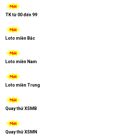
TK từ 00 đến 99
Loto miền Bắc
Loto miền Nam
Loto miền Trung
Quay thử XSMB
Quay thử XSMN