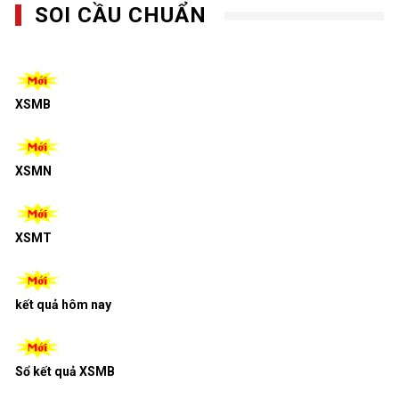
SOI CẦU CHUẨN
XSMB
XSMN
XSMT
kết quả hôm nay
Sổ kết quả XSMB