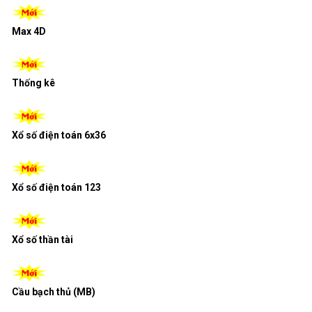
Max 4D
Thống kê
Xổ số điện toán 6x36
Xổ số điện toán 123
Xổ số thần tài
Cầu bạch thủ (MB)