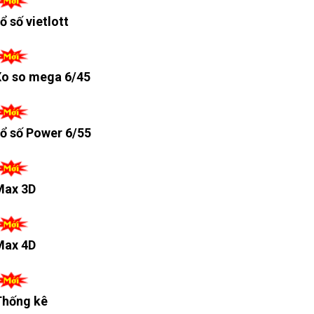
ổ số vietlott
Xo so mega 6/45
ổ số Power 6/55
Max 3D
Max 4D
Thống kê