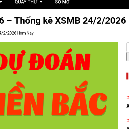
QUAY THỬ
SỔ MƠ
6 – Thống kê XSMB 24/2/2026
4/2/2026 Hôm Nay