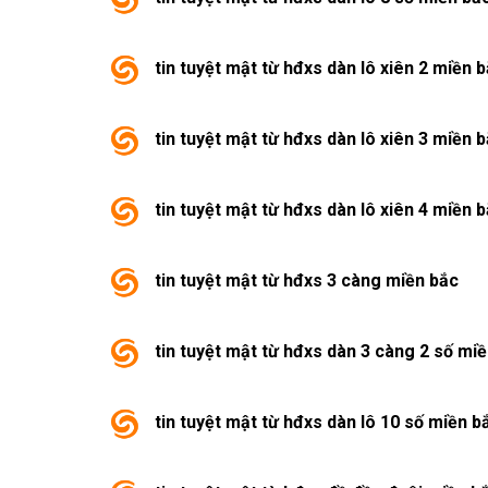
tin tuyệt mật từ hđxs dàn lô xiên 2 miền 
tin tuyệt mật từ hđxs dàn lô xiên 3 miền 
tin tuyệt mật từ hđxs dàn lô xiên 4 miền 
tin tuyệt mật từ hđxs 3 càng miền bắc
tin tuyệt mật từ hđxs dàn 3 càng 2 số mi
tin tuyệt mật từ hđxs dàn lô 10 số miền b