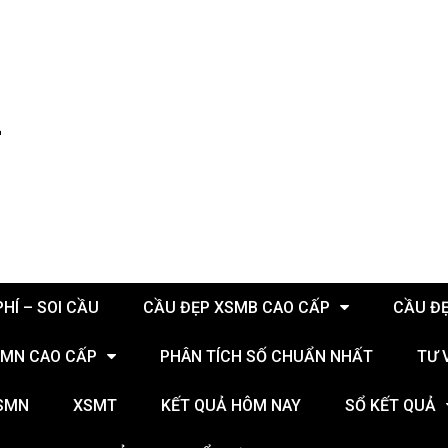
–
HÍ – SOI CẦU
CẦU ĐẸP XSMB CAO CẤP
CẦU ĐẸ
SMN CAO CẤP
PHÂN TÍCH SỐ CHUẨN NHẤT
TƯ 
SMN
XSMT
KẾT QUẢ HÔM NAY
SỔ KẾT QUẢ