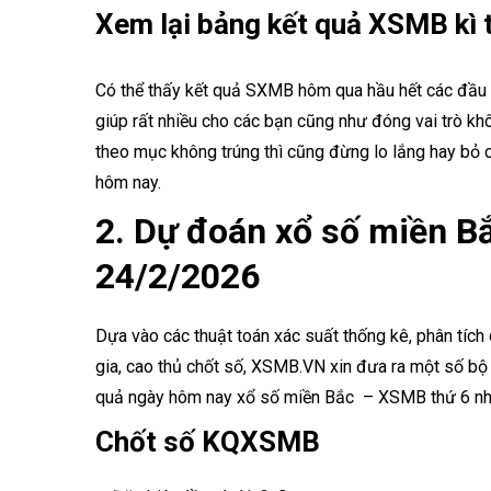
Xem lại bảng kết quả XSMB kì 
Có thể thấy kết quả SXMB hôm qua hầu hết các đầu 
giúp rất nhiều cho các bạn cũng như đóng vai trò k
theo mục không trúng thì cũng đừng lo lắng hay bỏ c
hôm nay.
2. Dự đoán xổ số miền 
24/2/2026
Dựa vào các thuật toán xác suất thống kê, phân tíc
gia, cao thủ chốt số, XSMB.VN xin đưa ra một số bộ
quả ngày hôm nay xổ số miền Bắc – XSMB thứ 6 nh
Chốt số KQXSMB