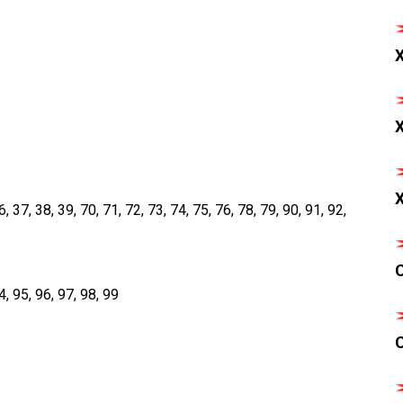
X
X
X
6, 37, 38, 39, 70, 71, 72, 73, 74, 75, 76, 78, 79, 90, 91, 92,
C
4, 95, 96, 97, 98, 99
C