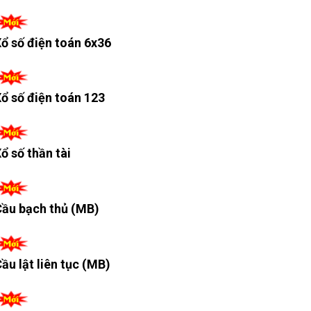
ổ số điện toán 6x36
ổ số điện toán 123
ổ số thần tài
ầu bạch thủ (MB)
ầu lật liên tục (MB)