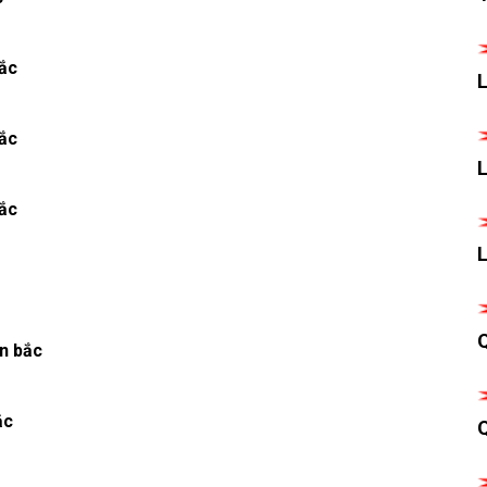
bắc
bắc
bắc
ền bắc
ắc