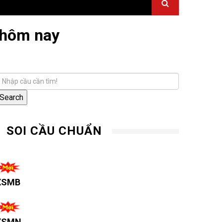
 hôm nay
Search
SOI CẦU CHUẨN
XSMB
XSMN