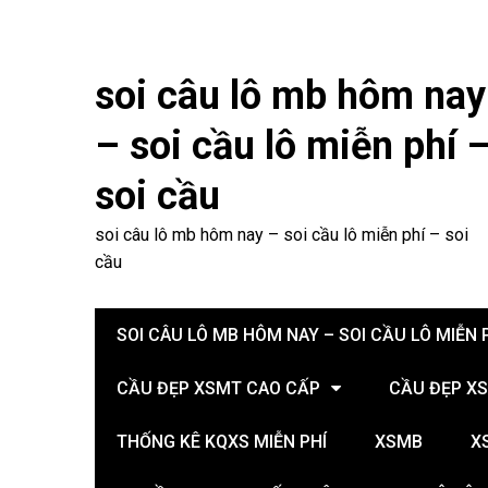
soi câu lô mb hôm nay
– soi cầu lô miễn phí 
soi cầu
soi câu lô mb hôm nay – soi cầu lô miễn phí – soi
cầu
SOI CÂU LÔ MB HÔM NAY – SOI CẦU LÔ MIỄN P
CẦU ĐẸP XSMT CAO CẤP
CẦU ĐẸP X
THỐNG KÊ KQXS MIỄN PHÍ
XSMB
X