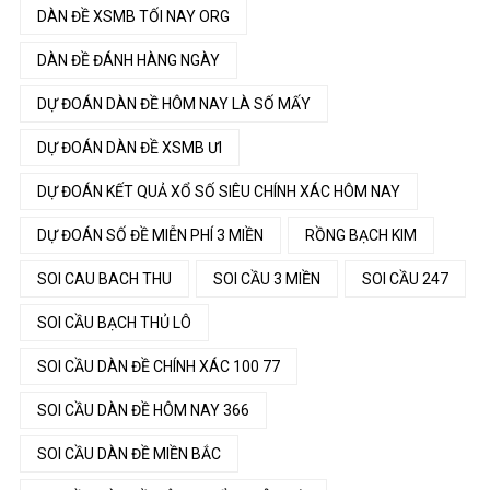
DÀN ĐỀ XSMB TỐI NAY ORG
DÀN ĐỀ ĐÁNH HÀNG NGÀY
DỰ ĐOÁN DÀN ĐỀ HÔM NAY LÀ SỐ MẤY
DỰ ĐOÁN DÀN ĐỀ XSMB ƯI
DỰ ĐOÁN KẾT QUẢ XỔ SỐ SIÊU CHÍNH XÁC HÔM NAY
DỰ ĐOÁN SỐ ĐỀ MIỄN PHÍ 3 MIỀN
RỒNG BẠCH KIM
SOI CAU BACH THU
SOI CẦU 3 MIỀN
SOI CẦU 247
SOI CẦU BẠCH THỦ LÔ
SOI CẦU DÀN ĐỀ CHÍNH XÁC 100 77
SOI CẦU DÀN ĐỀ HÔM NAY 366
SOI CẦU DÀN ĐỀ MIỀN BẮC