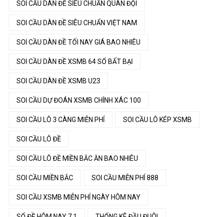
SOI CẦU DÀN ĐỀ SIÊU CHUẨN QUÂN ĐỘI
SOI CẦU DÀN ĐỀ SIÊU CHUẨN VIỆT NAM
SOI CẦU DÀN ĐỀ TỐI NAY GIÁ BAO NHIÊU
SOI CẦU DÀN ĐỀ XSMB 64 SỐ BẤT BẠI
SOI CẦU DÀN ĐỀ XSMB U23
SOI CẦU DỰ ĐOÁN XSMB CHÍNH XÁC 100
SOI CẦU LÔ 3 CÀNG MIỄN PHÍ
SOI CẦU LÔ KÉP XSMB
SOI CẦU LÔ ĐỀ
SOI CẦU LÔ ĐỀ MIỀN BẮC ĂN BAO NHIÊU
SOI CẦU MIỀN BẮC
SOI CẦU MIỄN PHÍ 888
SOI CẦU XSMB MIỄN PHÍ NGÀY HÔM NAY
SỐ ĐỀ HÔM NAY 7 1
THỐNG KÊ ĐẦU ĐUÔI