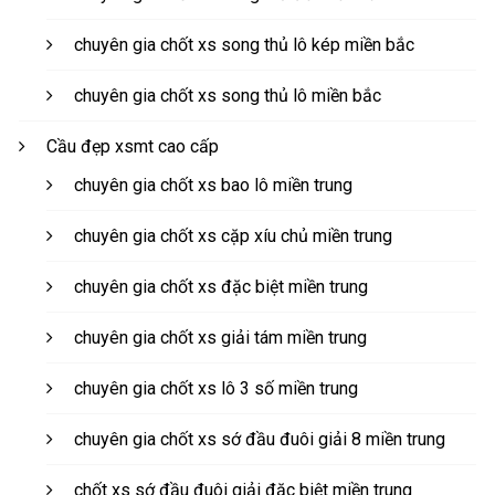
chuyên gia chốt xs song thủ lô kép miền bắc
chuyên gia chốt xs song thủ lô miền bắc
Cầu đẹp xsmt cao cấp
chuyên gia chốt xs bao lô miền trung
chuyên gia chốt xs cặp xíu chủ miền trung
chuyên gia chốt xs đặc biệt miền trung
chuyên gia chốt xs giải tám miền trung
chuyên gia chốt xs lô 3 số miền trung
chuyên gia chốt xs sớ đầu đuôi giải 8 miền trung
chốt xs sớ đầu đuôi giải đặc biệt miền trung