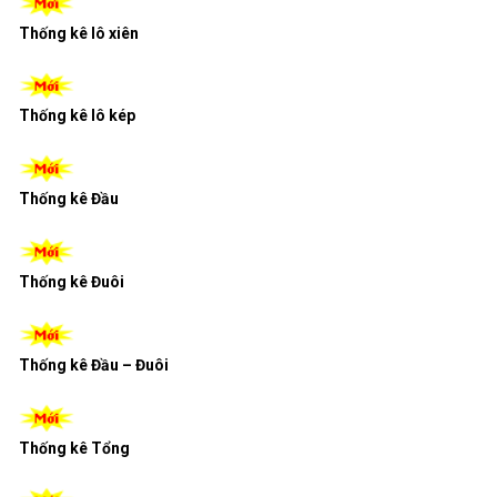
Thống kê lô xiên
Thống kê lô kép
Thống kê Đầu
Thống kê Đuôi
Thống kê Đầu – Đuôi
Thống kê Tổng