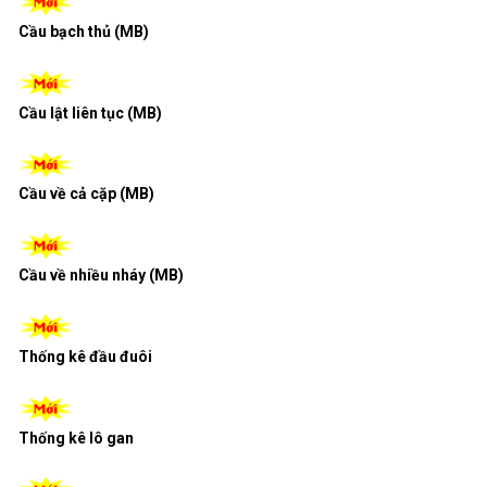
Cầu bạch thủ (MB)
Cầu lật liên tục (MB)
Cầu về cả cặp (MB)
Cầu về nhiều nháy (MB)
Thống kê đầu đuôi
Thống kê lô gan