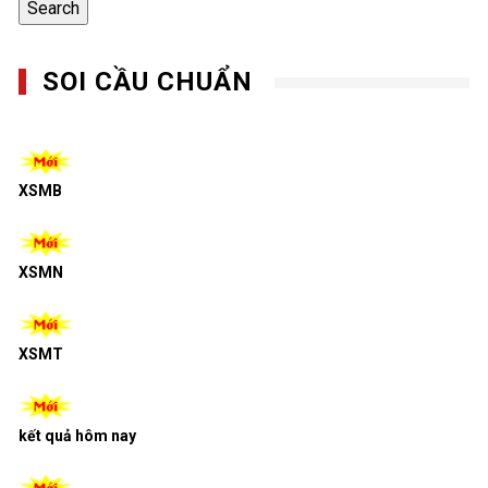
Search
SOI CẦU CHUẨN
XSMB
XSMN
XSMT
kết quả hôm nay