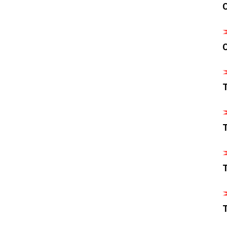
C
C
T
T
T
T