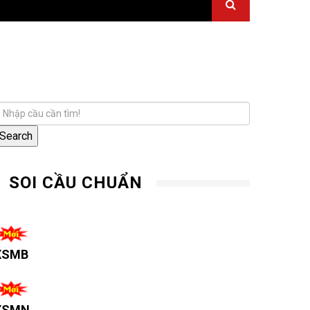
Search
SOI CẦU CHUẨN
XSMB
XSMN