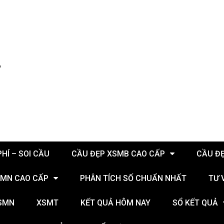
–
HÍ – SOI CẦU
CẦU ĐẸP XSMB CAO CẤP
CẦU ĐẸ
SMN CAO CẤP
PHÂN TÍCH SỐ CHUẨN NHẤT
TƯ 
SMN
XSMT
KẾT QUẢ HÔM NAY
SỔ KẾT QUẢ