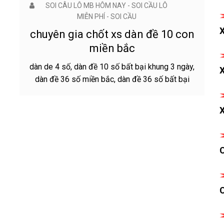
SOI CÂU LÔ MB HÔM NAY - SOI CẦU LÔ
MIỄN PHÍ - SOI CẦU
X
chuyên gia chốt xs dàn đề 10 con
miền bắc
dàn de 4 số, dàn đề 10 số bất bại khung 3 ngày,
X
dàn đề 36 số miền bắc, dàn đề 36 số bất bại
X
C
C