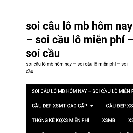
soi câu lô mb hôm nay
– soi cầu lô miễn phí 
soi cầu
soi câu lô mb hôm nay – soi cầu lô miễn phí – soi
cầu
SOI CÂU LÔ MB HÔM NAY – SOI CẦU LÔ MIỄN P
CẦU ĐẸP XSMT CAO CẤP
CẦU ĐẸP X
THỐNG KÊ KQXS MIỄN PHÍ
XSMB
X