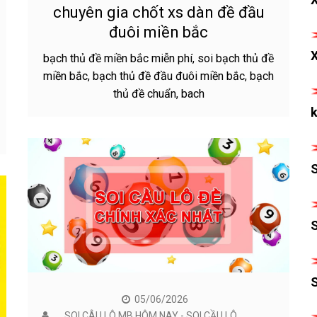
chuyên gia chốt xs dàn đề đầu
đuôi miền bắc
bạch thủ đề miền bắc miễn phí, soi bạch thủ đề
miền bắc, bạch thủ đề đầu đuôi miền bắc, bạch
thủ đề chuẩn, bach
05/06/2026
SOI CÂU LÔ MB HÔM NAY - SOI CẦU LÔ