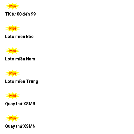
TK từ 00 đến 99
Loto miền Bắc
Loto miền Nam
Loto miền Trung
Quay thử XSMB
Quay thử XSMN