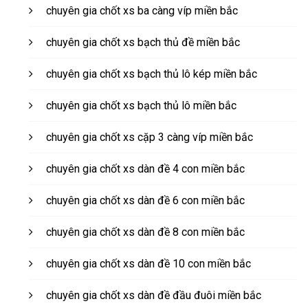
chuyên gia chốt xs ba càng víp miền bắc
chuyên gia chốt xs bạch thủ đề miền bắc
chuyên gia chốt xs bạch thủ lô kép miền bắc
chuyên gia chốt xs bạch thủ lô miền bắc
chuyên gia chốt xs cặp 3 càng víp miền bắc
chuyên gia chốt xs dàn đề 4 con miền bắc
chuyên gia chốt xs dàn đề 6 con miền bắc
chuyên gia chốt xs dàn đề 8 con miền bắc
chuyên gia chốt xs dàn đề 10 con miền bắc
chuyên gia chốt xs dàn đề đầu đuôi miền bắc