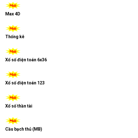
Max 4D
Thống kê
Xổ số điện toán 6x36
Xổ số điện toán 123
Xổ số thần tài
Cầu bạch thủ (MB)