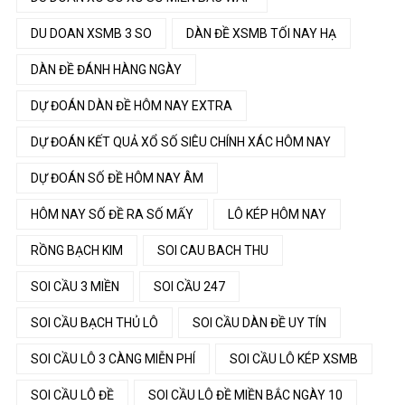
DU DOAN XSMB 3 SO
DÀN ĐỀ XSMB TỐI NAY HẠ
DÀN ĐỀ ĐÁNH HÀNG NGÀY
DỰ ĐOÁN DÀN ĐỀ HÔM NAY EXTRA
DỰ ĐOÁN KẾT QUẢ XỔ SỐ SIÊU CHÍNH XÁC HÔM NAY
DỰ ĐOÁN SỐ ĐỀ HÔM NAY ÂM
HÔM NAY SỐ ĐỀ RA SỐ MẤY
LÔ KÉP HÔM NAY
RỒNG BẠCH KIM
SOI CAU BACH THU
SOI CẦU 3 MIỀN
SOI CẦU 247
SOI CẦU BẠCH THỦ LÔ
SOI CẦU DÀN ĐỀ UY TÍN
SOI CẦU LÔ 3 CÀNG MIỄN PHÍ
SOI CẦU LÔ KÉP XSMB
SOI CẦU LÔ ĐỀ
SOI CẦU LÔ ĐỀ MIỀN BẮC NGÀY 10