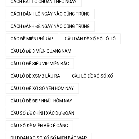
CÁCH BẮT LÔ CHUẨN THEO NGÀY
CÁCH ĐÁNH LÔ NGÀY NÀO CŨNG TRÚNG
CÁCH ĐÁNH ĐỀ NGÀY NÀO CŨNG TRÚNG
CÁC ĐỀ MIỄN PHÍ RẬP
CẦU DÀN ĐỀ XỔ SỐ LÔ TÔ
CẦU LÔ ĐỀ 3 MIỀN QUẢNG NAM
CẦU LÔ ĐỀ SIÊU VIP MIỀN BẮC
CẦU LÔ ĐỀ XSMB LÂU RA
CẦU LÔ ĐỀ XỔ SỐ XỔ
CẦU LÔ ĐỀ XỔ SỐ YÊN HÔM NAY
CẦU LÔ ĐỀ ĐẸP NHẤT HÔM NAY
CẦU SỐ ĐỀ CHÍNH XÁC DỰ ĐOÁN
CẦU SỐ ĐỀ MIỀN BẮC Ê CÀNG
DU DOAN XO SO XỔ SỐ MIỀN BẮC WAP