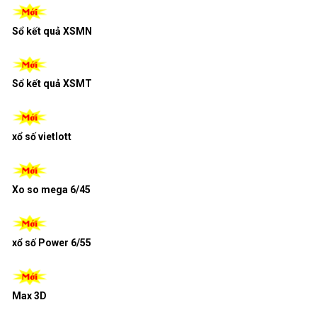
Sổ kết quả XSMN
Sổ kết quả XSMT
xổ số vietlott
Xo so mega 6/45
xổ số Power 6/55
Max 3D