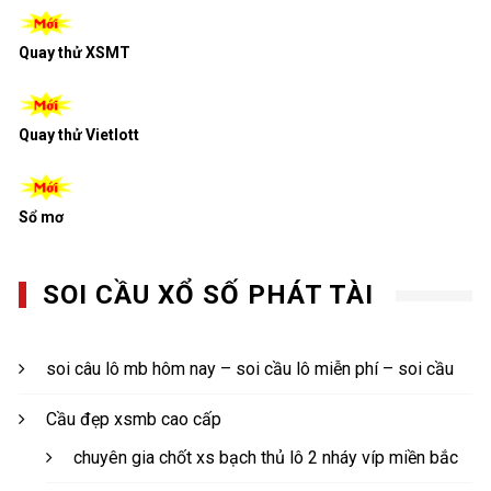
Quay thử XSMT
Quay thử Vietlott
Sổ mơ
SOI CẦU XỔ SỐ PHÁT TÀI
soi câu lô mb hôm nay – soi cầu lô miễn phí – soi cầu
Cầu đẹp xsmb cao cấp
chuyên gia chốt xs bạch thủ lô 2 nháy víp miền bắc