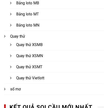
Bảng loto MB
Bảng loto MT
Bảng loto MN
Quay thử
Quay thử XSMB
Quay thử XSMN
Quay thử XSMT
Quay thử Vietlott
sổ mơ
KẾT QUẢ SOI CẦU MỚI NHẤT