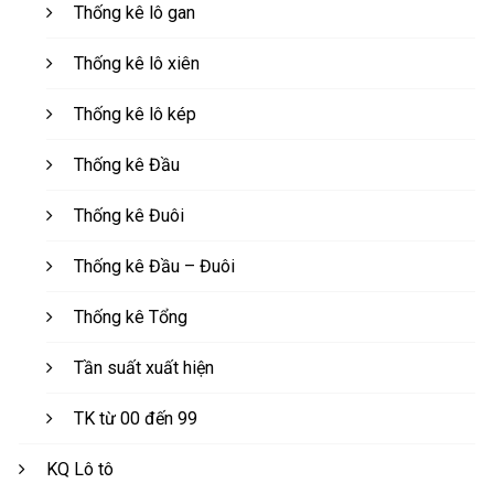
Thống kê lô gan
Thống kê lô xiên
Thống kê lô kép
Thống kê Đầu
Thống kê Đuôi
Thống kê Đầu – Đuôi
Thống kê Tổng
Tần suất xuất hiện
TK từ 00 đến 99
KQ Lô tô