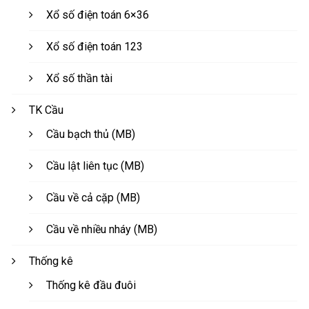
Xổ số điện toán 6×36
Xổ số điện toán 123
Xổ số thần tài
TK Cầu
Cầu bạch thủ (MB)
Cầu lật liên tục (MB)
Cầu về cả cặp (MB)
Cầu về nhiều nháy (MB)
Thống kê
Thống kê đầu đuôi