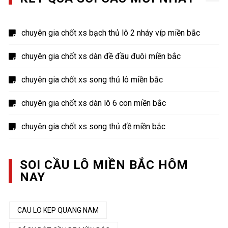
chuyên gia chốt xs bạch thủ lô 2 nháy víp miền bắc
chuyên gia chốt xs dàn đề đầu đuôi miền bắc
chuyên gia chốt xs song thủ lô miền bắc
chuyên gia chốt xs dàn lô 6 con miền bắc
chuyên gia chốt xs song thủ đề miền bắc
SOI CẦU LÔ MIỀN BẮC HÔM
NAY
CAU LO KEP QUANG NAM