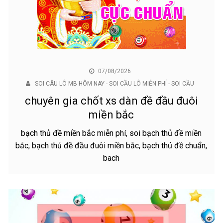
07/08/2026
SOI CÂU LÔ MB HÔM NAY - SOI CẦU LÔ MIỄN PHÍ - SOI CẦU
chuyên gia chốt xs dàn đề đầu đuôi
miền bắc
bạch thủ đề miền bắc miễn phí, soi bạch thủ đề miền
bắc, bạch thủ đề đầu đuôi miền bắc, bạch thủ đề chuẩn,
bach