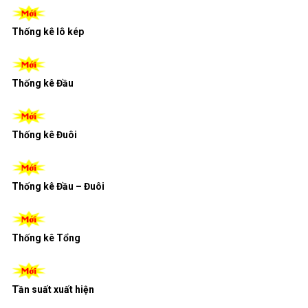
Thống kê lô kép
Thống kê Đầu
Thống kê Đuôi
Thống kê Đầu – Đuôi
Thống kê Tổng
Tần suất xuất hiện