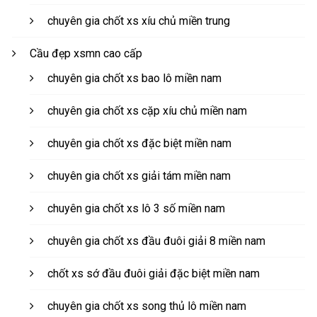
chuyên gia chốt xs xíu chủ miền trung
Cầu đẹp xsmn cao cấp
chuyên gia chốt xs bao lô miền nam
chuyên gia chốt xs cặp xíu chủ miền nam
chuyên gia chốt xs đặc biệt miền nam
chuyên gia chốt xs giải tám miền nam
chuyên gia chốt xs lô 3 số miền nam
chuyên gia chốt xs đầu đuôi giải 8 miền nam
chốt xs sớ đầu đuôi giải đặc biệt miền nam
chuyên gia chốt xs song thủ lô miền nam