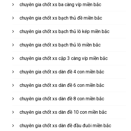
chuyên gia chốt xs ba càng víp miền bắc
chuyên gia chốt xs bạch thủ đề miền bắc
chuyên gia chốt xs bạch thủ lô kép miền bắc
chuyên gia chốt xs bạch thủ lô miền bắc
chuyên gia chốt xs cặp 3 càng víp miền bắc
chuyên gia chốt xs dàn đề 4 con miền bắc
chuyên gia chốt xs dàn đề 6 con miền bắc
chuyên gia chốt xs dàn đề 8 con miền bắc
chuyên gia chốt xs dàn đề 10 con miền bắc
chuyên gia chốt xs dàn đề đầu đuôi miền bắc