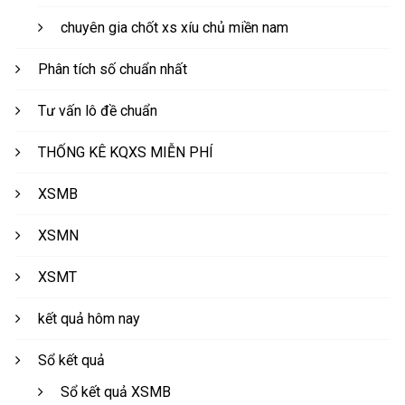
chuyên gia chốt xs xíu chủ miền nam
Phân tích số chuẩn nhất
Tư vấn lô đề chuẩn
THỐNG KÊ KQXS MIỄN PHÍ
XSMB
XSMN
XSMT
kết quả hôm nay
Sổ kết quả
Sổ kết quả XSMB