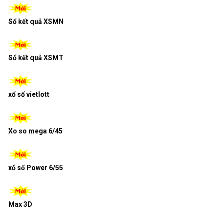
Sổ kết quả XSMN
Sổ kết quả XSMT
xổ số vietlott
Xo so mega 6/45
xổ số Power 6/55
Max 3D