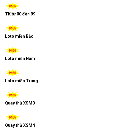
TK từ 00 đến 99
Loto miền Bắc
Loto miền Nam
Loto miền Trung
Quay thử XSMB
Quay thử XSMN