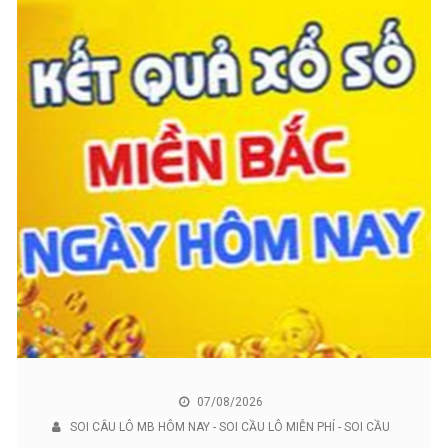
07/08/2026
SOI CÂU LÔ MB HÔM NAY - SOI CẦU LÔ MIỄN PHÍ - SOI CẦU