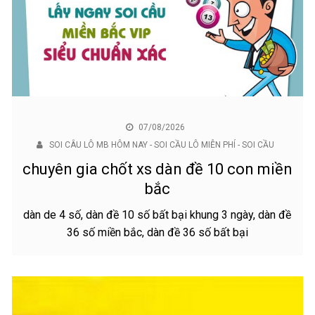
07/08/2026
SOI CÂU LÔ MB HÔM NAY - SOI CẦU LÔ MIỄN PHÍ - SOI CẦU
chuyên gia chốt xs dàn đề 10 con miền
bắc
dàn de 4 số, dàn đề 10 số bất bại khung 3 ngày, dàn đề
36 số miền bắc, dàn đề 36 số bất bại