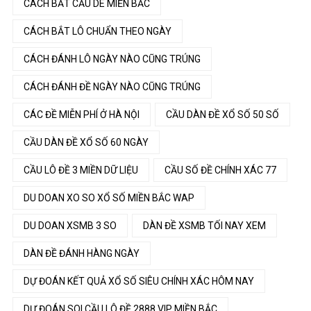
CÁCH BẮT CẦU DE MIỀN BẮC
CÁCH BẮT LÔ CHUẨN THEO NGÀY
CÁCH ĐÁNH LÔ NGÀY NÀO CŨNG TRÚNG
CÁCH ĐÁNH ĐỀ NGÀY NÀO CŨNG TRÚNG
CÁC ĐỀ MIỄN PHÍ Ở HÀ NỘI
CẦU DÀN ĐỀ XỔ SỐ 50 SỐ
CẦU DÀN ĐỀ XỔ SỐ 60 NGÀY
CẦU LÔ ĐỀ 3 MIỀN DỮ LIỆU
CẦU SỐ ĐỀ CHÍNH XÁC 77
DU DOAN XO SO XỔ SỐ MIỀN BẮC WAP
DU DOAN XSMB 3 SO
DÀN ĐỀ XSMB TỐI NAY XEM
DÀN ĐỀ ĐÁNH HÀNG NGÀY
DỰ ĐOÁN KẾT QUẢ XỔ SỐ SIÊU CHÍNH XÁC HÔM NAY
DỰ ĐOÁN SOI CẦU LÔ ĐỀ 2888 VIP MIỀN BẮC