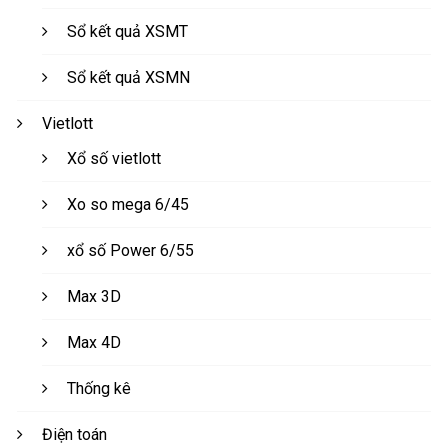
Sổ kết quả XSMT
Sổ kết quả XSMN
Vietlott
Xổ số vietlott
Xo so mega 6/45
xổ số Power 6/55
Max 3D
Max 4D
Thống kê
Điện toán