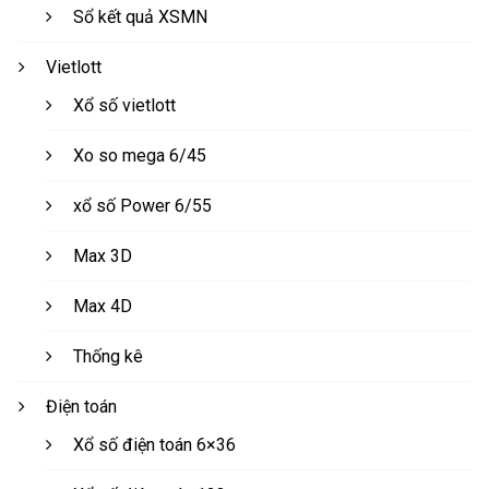
Sổ kết quả XSMN
Vietlott
Xổ số vietlott
Xo so mega 6/45
xổ số Power 6/55
Max 3D
Max 4D
Thống kê
Điện toán
Xổ số điện toán 6×36