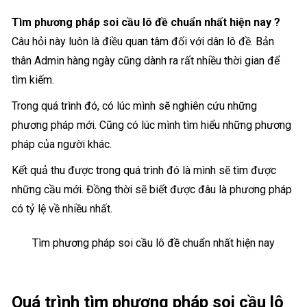
Tìm phương pháp soi cầu lô đề chuẩn nhất hiện nay ?
Câu hỏi này luôn là điều quan tâm đối với dân lô đề. Bản
thân Admin hàng ngày cũng dành ra rất nhiều thời gian để
tìm kiếm.
Trong quá trình đó, có lúc mình sẽ nghiên cứu những
phương pháp mới. Cũng có lúc mình tìm hiểu những phương
pháp của người khác.
Kết quả thu được trong quá trình đó là mình sẽ tìm được
những cầu mới. Đồng thời sẽ biết được đâu là phương pháp
có tỷ lệ về nhiều nhất.
Tìm phương pháp soi cầu lô đề chuẩn nhất hiện nay
Quá trình tìm phương pháp soi cầu lô