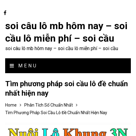
soi câu lô mb hôm nay – soi
cầu lô miễn phí – soi cầu
soi câu lô mb hôm nay – soi cầu lô miễn phí – soi cầu
MENU
Tìm phương pháp soi cầu lô đề chuẩn
nhất hiện nay
Home
Phân Tích Số Chuẩn Nhất
Tìm Phương Pháp Soi Cầu Lô Đề Chuẩn Nhất Hiện Nay