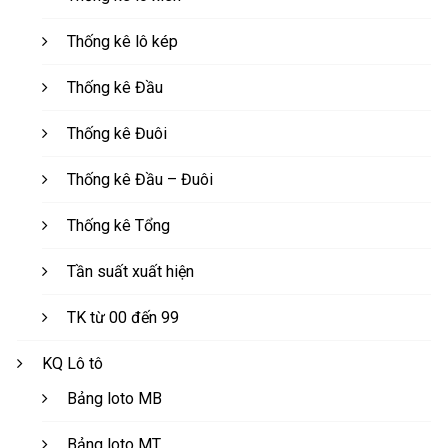
Thống kê lô kép
Thống kê Đầu
Thống kê Đuôi
Thống kê Đầu – Đuôi
Thống kê Tổng
Tần suất xuất hiện
TK từ 00 đến 99
KQ Lô tô
Bảng loto MB
Bảng loto MT