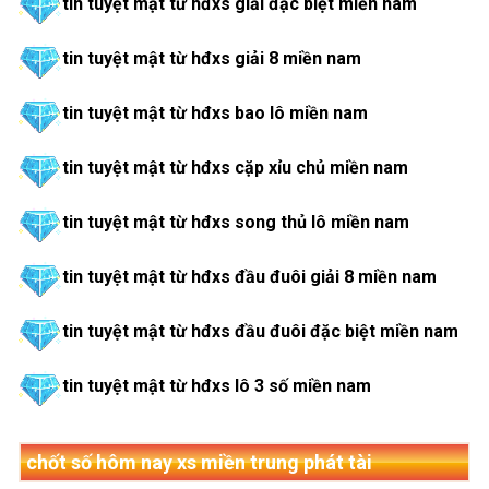
tin tuyệt mật từ hđxs giải đặc biệt miền nam
tin tuyệt mật từ hđxs giải 8 miền nam
tin tuyệt mật từ hđxs bao lô miền nam
tin tuyệt mật từ hđxs cặp xỉu chủ miền nam
tin tuyệt mật từ hđxs song thủ lô miền nam
tin tuyệt mật từ hđxs đầu đuôi giải 8 miền nam
tin tuyệt mật từ hđxs đầu đuôi đặc biệt miền nam
tin tuyệt mật từ hđxs lô 3 số miền nam
chốt số hôm nay xs miền trung phát tài