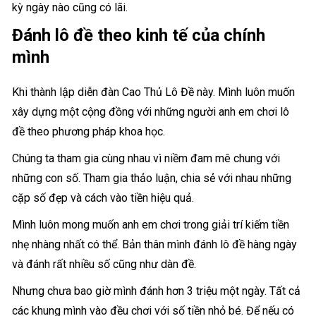
kỳ ngày nào cũng có lãi.
Đánh lô đề theo kinh tế của chính
mình
Khi thành lập diễn đàn Cao Thủ Lô Đề này. Mình luôn muốn
xây dựng một cộng đồng với những người anh em chơi lô
đề theo phương pháp khoa học.
Chúng ta tham gia cùng nhau vì niềm đam mê chung với
những con số. Tham gia thảo luận, chia sẻ với nhau những
cặp số đẹp và cách vào tiền hiệu quả.
Mình luôn mong muốn anh em chơi trong giải trí kiếm tiền
nhẹ nhàng nhất có thể. Bản thân mình đánh lô đề hàng ngày
và đánh rất nhiều số cũng như dàn đề.
Nhưng chưa bao giờ mình đánh hơn 3 triệu một ngày. Tất cả
các khung mình vào đều chơi với số tiền nhỏ bé. Để nếu có