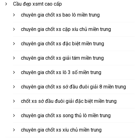
Cầu đẹp xsmt cao cấp
chuyên gia chốt xs bao lô miền trung
chuyên gia chốt xs cặp xíu chủ miền trung
chuyên gia chốt xs đặc biệt miền trung
chuyên gia chốt xs giải tám miền trung
chuyên gia chốt xs lô 3 số miền trung
chuyên gia chốt xs sớ đầu đuôi giải 8 miền trung
chốt xs sớ đầu đuôi giải đặc biệt miền trung
chuyên gia chốt xs song thủ lô miền trung
chuyên gia chốt xs xíu chủ miền trung