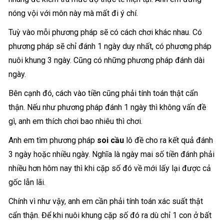
nóng vội với môn này mà mất đi ý chí.
Tuỳ vào mỗi phương pháp sẽ có cách chơi khác nhau. Có
phương pháp sẽ chỉ đánh 1 ngày duy nhất, có phương pháp
nuôi khung 3 ngày. Cũng có những phương pháp đánh dài
ngày.
Bên cạnh đó, cách vào tiền cũng phải tính toán thật cẩn
thận. Nếu như phương pháp đánh 1 ngày thì không vấn đề
gì, anh em thích chơi bao nhiêu thì chơi.
Anh em tìm phương pháp
soi cầu
lô đề cho ra kết quả đánh
3 ngày hoặc nhiều ngày. Nghĩa là ngày mai số tiền đánh phải
nhiều hơn hôm nay thì khi cặp số đó về mới lấy lại được cả
gốc lẫn lãi.
Chính vì như vậy, anh em cần phải tính toán xác suất thật
cẩn thận. Để khi nuôi khung cặp số đó ra dù chỉ 1 con ở bất