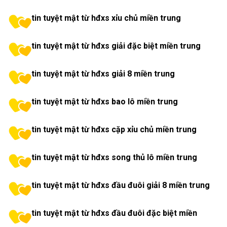
tin tuyệt mật từ hđxs xỉu chủ miền trung
tin tuyệt mật từ hđxs giải đặc biệt miền trung
tin tuyệt mật từ hđxs giải 8 miền trung
tin tuyệt mật từ hđxs bao lô miền trung
tin tuyệt mật từ hđxs cặp xỉu chủ miền trung
tin tuyệt mật từ hđxs song thủ lô miền trung
tin tuyệt mật từ hđxs đầu đuôi giải 8 miền trung
tin tuyệt mật từ hđxs đầu đuôi đặc biệt miền