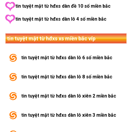
tin tuyệt mật từ hđxs dàn đề 10 số miền bắc
tin tuyệt mật từ hđxs dàn lô 4 số miền bắc
tin tuyệt mật từ hđxs xs miền bắc víp
tin tuyệt mật từ hđxs dàn lô 6 số miền bắc
tin tuyệt mật từ hđxs dàn lô 8 số miền bắc
tin tuyệt mật từ hđxs dàn lô xiên 2 miền bắc
tin tuyệt mật từ hđxs dàn lô xiên 3 miền bắc