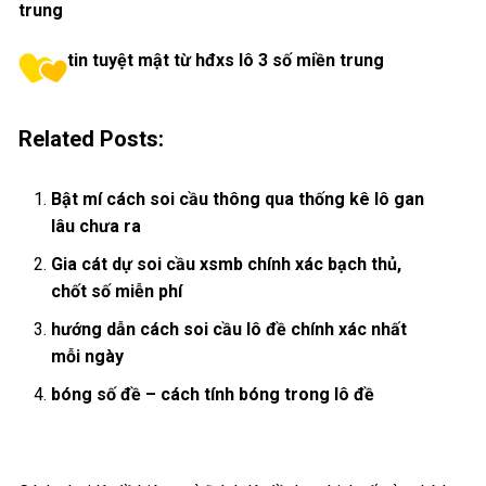
trung
tin tuyệt mật từ hđxs lô 3 số miền trung
Related Posts:
Bật mí cách soi cầu thông qua thống kê lô gan
lâu chưa ra
Gia cát dự soi cầu xsmb chính xác bạch thủ,
chốt số miễn phí
hướng dẫn cách soi cầu lô đề chính xác nhất
mỗi ngày
bóng số đề – cách tính bóng trong lô đề