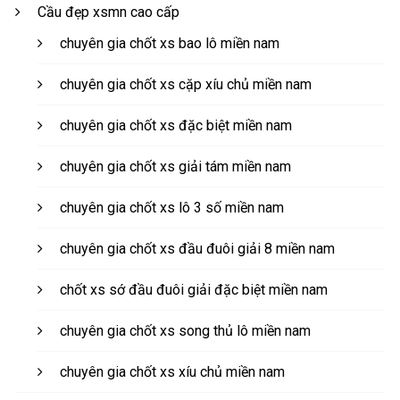
Cầu đẹp xsmn cao cấp
chuyên gia chốt xs bao lô miền nam
chuyên gia chốt xs cặp xíu chủ miền nam
chuyên gia chốt xs đặc biệt miền nam
chuyên gia chốt xs giải tám miền nam
chuyên gia chốt xs lô 3 số miền nam
chuyên gia chốt xs đầu đuôi giải 8 miền nam
chốt xs sớ đầu đuôi giải đặc biệt miền nam
chuyên gia chốt xs song thủ lô miền nam
chuyên gia chốt xs xíu chủ miền nam