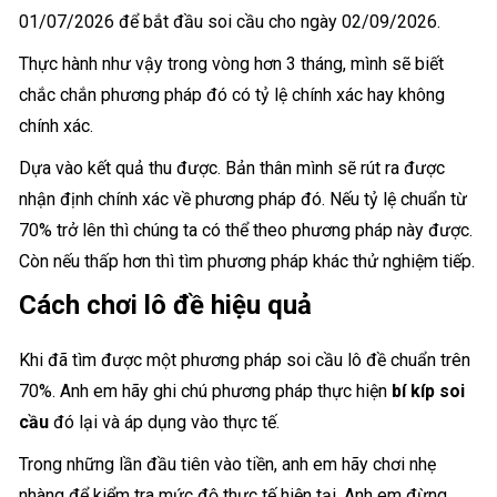
01/07/2026 để bắt đầu soi cầu cho ngày 02/09/2026.
Thực hành như vậy trong vòng hơn 3 tháng, mình sẽ biết
chắc chắn phương pháp đó có tỷ lệ chính xác hay không
chính xác.
Dựa vào kết quả thu được. Bản thân mình sẽ rút ra được
nhận định chính xác về phương pháp đó. Nếu tỷ lệ chuẩn từ
70% trở lên thì chúng ta có thể theo phương pháp này được.
Còn nếu thấp hơn thì tìm phương pháp khác thử nghiệm tiếp.
Cách chơi lô đề hiệu quả
Khi đã tìm được một phương pháp soi cầu lô đề chuẩn trên
70%. Anh em hãy ghi chú phương pháp thực hiện
bí kíp soi
cầu
đó lại và áp dụng vào thực tế.
Trong những lần đầu tiên vào tiền, anh em hãy chơi nhẹ
nhàng để kiểm tra mức độ thực tế hiện tại. Anh em đừng