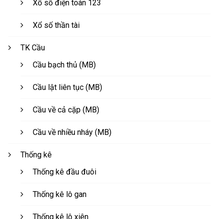
Xổ số điện toán 123
Xổ số thần tài
TK Cầu
Cầu bạch thủ (MB)
Cầu lật liên tục (MB)
Cầu về cả cặp (MB)
Cầu về nhiều nháy (MB)
Thống kê
Thống kê đầu đuôi
Thống kê lô gan
Thống kê lô xiên