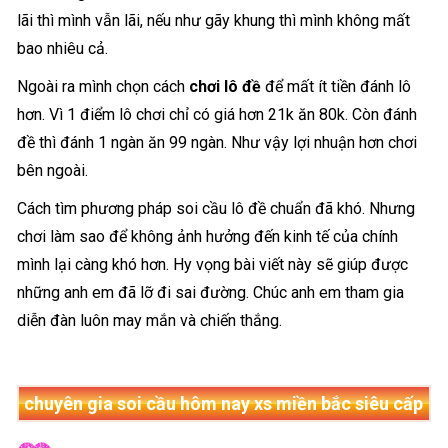
lãi thì mình vẫn lãi, nếu như gãy khung thì mình không mất
bao nhiêu cả.
Ngoài ra mình chọn cách
chơi lô đề
để mất ít tiền đánh lô
hơn. Vì 1 điểm lô chơi chỉ có giá hơn 21k ăn 80k. Còn đánh
đề thì đánh 1 ngàn ăn 99 ngàn. Như vậy lợi nhuận hơn chơi
bên ngoài.
Cách tìm phương pháp soi cầu lô đề chuẩn đã khó. Nhưng
chơi làm sao để không ảnh hưởng đến kinh tế của chính
mình lại càng khó hơn. Hy vọng bài viết này sẽ giúp được
những anh em đã lỡ đi sai đường. Chúc anh em tham gia
diễn đàn luôn may mắn và chiến thắng.
chuyên gia soi cầu hôm nay xs miền bắc siêu cấp