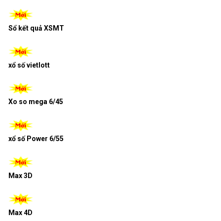
Sổ kết quả XSMT
xổ số vietlott
Xo so mega 6/45
xổ số Power 6/55
Max 3D
Max 4D