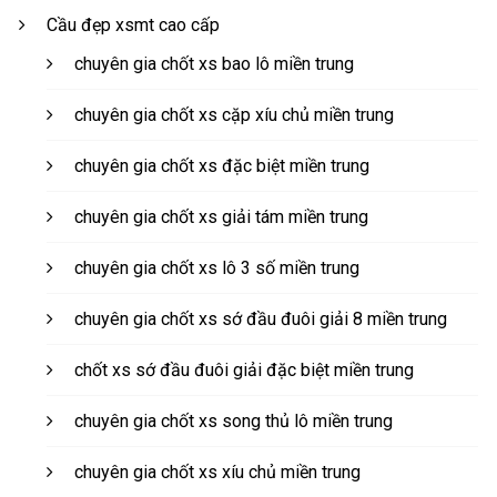
Cầu đẹp xsmt cao cấp
chuyên gia chốt xs bao lô miền trung
chuyên gia chốt xs cặp xíu chủ miền trung
chuyên gia chốt xs đặc biệt miền trung
chuyên gia chốt xs giải tám miền trung
chuyên gia chốt xs lô 3 số miền trung
chuyên gia chốt xs sớ đầu đuôi giải 8 miền trung
chốt xs sớ đầu đuôi giải đặc biệt miền trung
chuyên gia chốt xs song thủ lô miền trung
chuyên gia chốt xs xíu chủ miền trung