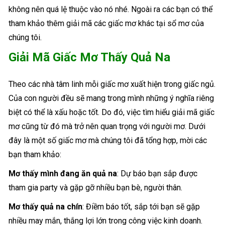
không nên quá lệ thuộc vào nó nhé. Ngoài ra các bạn có thể
tham khảo thêm giải mã các giấc mơ khác tại sổ mơ của
chúng tôi.
Giải Mã Giấc Mơ Thấy Quả Na
Theo các nhà tâm linh mỗi giấc mơ xuất hiện trong giấc ngủ.
Của con người đều sẽ mang trong mình những ý nghĩa riêng
biệt có thể là xấu hoặc tốt. Do đó, việc tìm hiểu giải mã giấc
mơ cũng từ đó mà trở nên quan trọng với người mơ. Dưới
đây là một số giấc mơ mà chúng tôi đã tổng hợp, mời các
bạn tham khảo:
Mơ thấy mình đang ăn quả na
: Dự báo bạn sắp được
tham gia party và gặp gỡ nhiều bạn bè, người thân.
Mơ thấy quả na chín
: Điềm báo tốt, sắp tới bạn sẽ gặp
nhiều may mắn, thắng lợi lớn trong công việc kinh doanh.