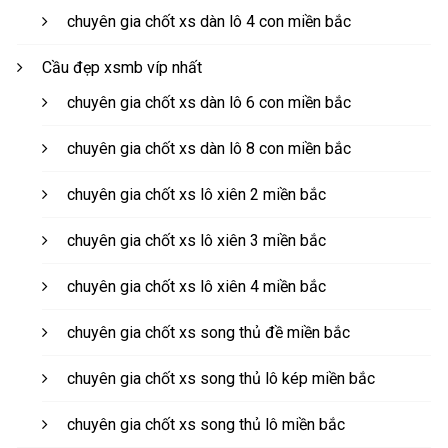
chuyên gia chốt xs dàn lô 4 con miền bắc
Cầu đẹp xsmb víp nhất
chuyên gia chốt xs dàn lô 6 con miền bắc
chuyên gia chốt xs dàn lô 8 con miền bắc
chuyên gia chốt xs lô xiên 2 miền bắc
chuyên gia chốt xs lô xiên 3 miền bắc
chuyên gia chốt xs lô xiên 4 miền bắc
chuyên gia chốt xs song thủ đề miền bắc
chuyên gia chốt xs song thủ lô kép miền bắc
chuyên gia chốt xs song thủ lô miền bắc