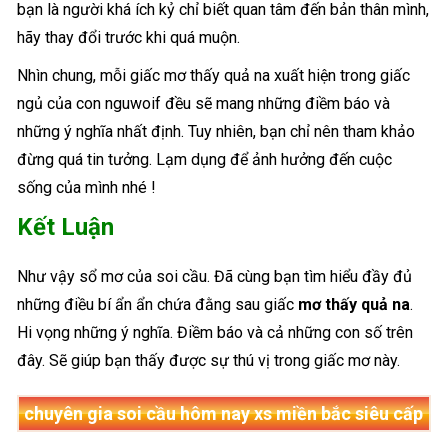
bạn là người khá ích kỷ chỉ biết quan tâm đến bản thân mình,
hãy thay đổi trước khi quá muộn.
Nhìn chung, mỗi giấc mơ thấy quả na xuất hiện trong giấc
ngủ của con nguwoif đều sẽ mang những điềm báo và
những ý nghĩa nhất định. Tuy nhiên, bạn chỉ nên tham khảo
đừng quá tin tưởng. Lạm dụng để ảnh hưởng đến cuộc
sống của mình nhé !
Kết Luận
Như vậy sổ mơ của soi cầu. Đã cùng bạn tìm hiểu đầy đủ
những điều bí ẩn ẩn chứa đằng sau giấc
mơ thấy quả na
.
Hi vọng những ý nghĩa. Điềm báo và cả những con số trên
đây. Sẽ giúp bạn thấy được sự thú vị trong giấc mơ này.
chuyên gia soi cầu hôm nay xs miền bắc siêu cấp