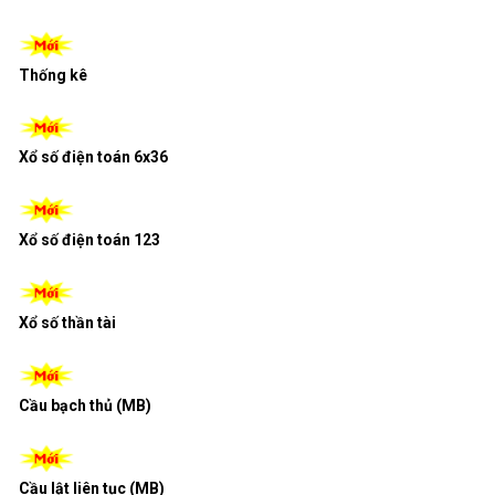
Thống kê
Xổ số điện toán 6x36
Xổ số điện toán 123
Xổ số thần tài
Cầu bạch thủ (MB)
Cầu lật liên tục (MB)