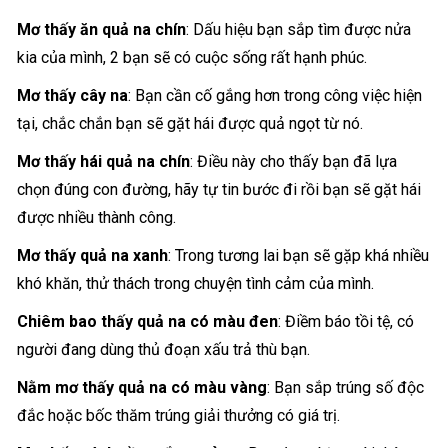
Mơ thấy ăn quả na chín
: Dấu hiệu bạn sắp tìm được nửa
kia của mình, 2 bạn sẽ có cuộc sống rất hạnh phúc.
Mơ thấy cây na
: Bạn cần cố gắng hơn trong công việc hiện
tại, chắc chắn bạn sẽ gặt hái được quả ngọt từ nó.
Mơ thấy hái quả na chín
: Điều này cho thấy bạn đã lựa
chọn đúng con đường, hãy tự tin bước đi rồi bạn sẽ gặt hái
được nhiều thành công.
Mơ thấy quả na xanh
: Trong tương lai bạn sẽ gặp khá nhiều
khó khăn, thử thách trong chuyện tình cảm của mình.
Chiêm bao thấy quả na có màu đen
: Điềm báo tồi tệ, có
người đang dùng thủ đoạn xấu trả thù bạn.
Nằm mơ thấy quả na có màu vàng
: Bạn sắp trúng số độc
đắc hoặc bốc thăm trúng giải thưởng có giá trị.