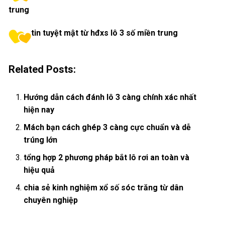
trung
tin tuyệt mật từ hđxs lô 3 số miền trung
Related Posts:
Hướng dẫn cách đánh lô 3 càng chính xác nhất
hiện nay
Mách bạn cách ghép 3 càng cực chuẩn và dễ
trúng lớn
tổng hợp 2 phương pháp bắt lô rơi an toàn và
hiệu quả
chia sẻ kinh nghiệm xổ số sóc trăng từ dân
chuyên nghiệp