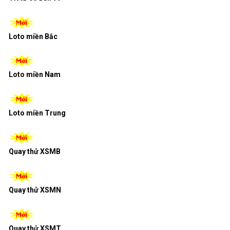
Loto miền Bắc
Loto miền Nam
Loto miền Trung
Quay thử XSMB
Quay thử XSMN
Quay thử XSMT