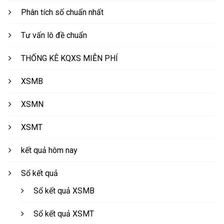
Phân tích số chuẩn nhất
Tư vấn lô đề chuẩn
THỐNG KÊ KQXS MIỄN PHÍ
XSMB
XSMN
XSMT
kết quả hôm nay
Sổ kết quả
Sổ kết quả XSMB
Sổ kết quả XSMT