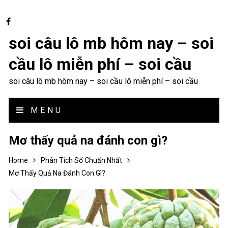
soi câu lô mb hôm nay – soi
cầu lô miễn phí – soi cầu
soi câu lô mb hôm nay – soi cầu lô miễn phí – soi cầu
MENU
Mơ thấy quả na đánh con gì?
Home
Phân Tích Số Chuẩn Nhất
Mơ Thấy Quả Na Đánh Con Gì?