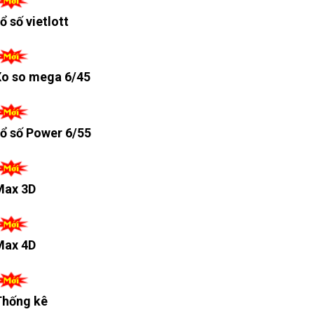
ổ số vietlott
Xo so mega 6/45
ổ số Power 6/55
Max 3D
Max 4D
Thống kê