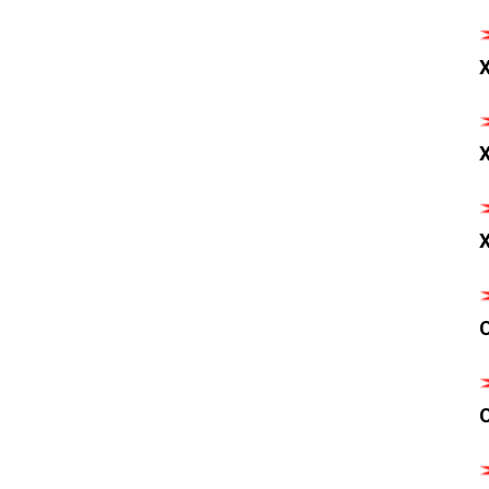
X
X
X
C
C