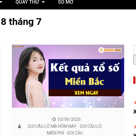
QUAY THỬ
SỔ MƠ
 8 tháng 7
03/06/2026
SOI CÂU LÔ MB HÔM NAY - SOI CẦU LÔ
MIỄN PHÍ - SOI CẦU