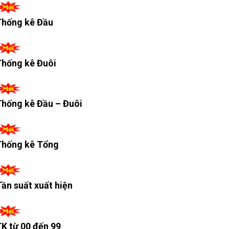
Thống kê Đầu
Thống kê Đuôi
hống kê Đầu – Đuôi
Thống kê Tổng
ần suất xuất hiện
K từ 00 đến 99