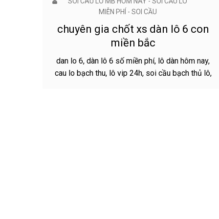
SOI CÂU LÔ MB HÔM NAY - SOI CẦU LÔ
MIỄN PHÍ - SOI CẦU
chuyên gia chốt xs dàn lô 6 con
miền bắc
dan lo 6, dàn lô 6 số miền phí, lô dàn hôm nay,
cau lo bạch thu, lô vip 24h, soi cầu bạch thủ lô,