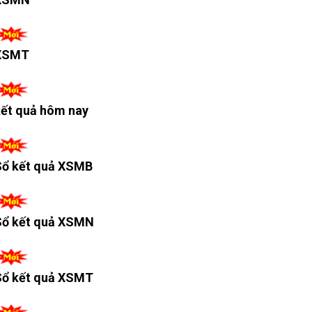
XSMT
kết quả hôm nay
Sổ kết quả XSMB
Sổ kết quả XSMN
Sổ kết quả XSMT