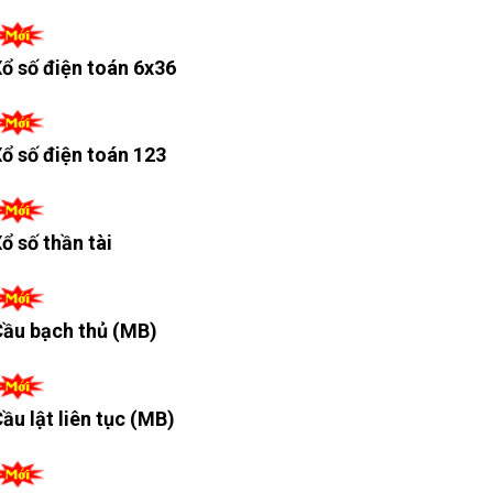
ổ số điện toán 6x36
ổ số điện toán 123
ổ số thần tài
ầu bạch thủ (MB)
ầu lật liên tục (MB)