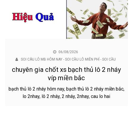
06/08/2026
SOI CÂU LÔ MB HÔM NAY - SOI CẦU LÔ MIỄN PHÍ - SOI CẦU
chuyên gia chốt xs bạch thủ lô 2 nháy
víp miền bắc
bạch thủ lô 2 nháy hôm nay, bạch thủ lô 2 nháy miền bắc,
lo 2nhay, lô 2 nháy, 2 nháy, 2nhay, cau lo hai