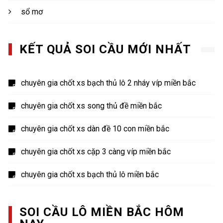
sổ mơ
KẾT QUẢ SOI CẦU MỚI NHẤT
chuyên gia chốt xs bạch thủ lô 2 nháy víp miền bắc
chuyên gia chốt xs song thủ đề miền bắc
chuyên gia chốt xs dàn đề 10 con miền bắc
chuyên gia chốt xs cặp 3 càng víp miền bắc
chuyên gia chốt xs bạch thủ lô miền bắc
SOI CẦU LÔ MIỀN BẮC HÔM