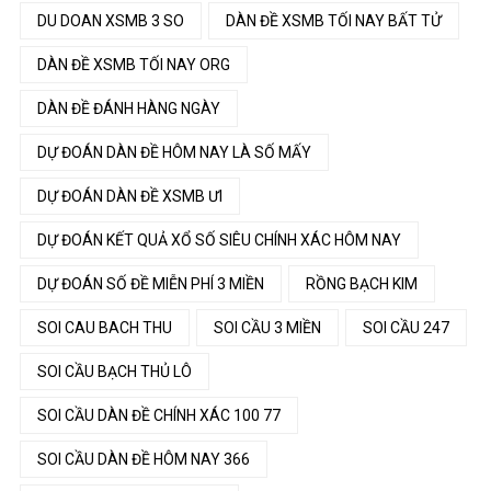
DU DOAN XSMB 3 SO
DÀN ĐỀ XSMB TỐI NAY BẤT TỬ
DÀN ĐỀ XSMB TỐI NAY ORG
DÀN ĐỀ ĐÁNH HÀNG NGÀY
DỰ ĐOÁN DÀN ĐỀ HÔM NAY LÀ SỐ MẤY
DỰ ĐOÁN DÀN ĐỀ XSMB ƯI
DỰ ĐOÁN KẾT QUẢ XỔ SỐ SIÊU CHÍNH XÁC HÔM NAY
DỰ ĐOÁN SỐ ĐỀ MIỄN PHÍ 3 MIỀN
RỒNG BẠCH KIM
SOI CAU BACH THU
SOI CẦU 3 MIỀN
SOI CẦU 247
SOI CẦU BẠCH THỦ LÔ
SOI CẦU DÀN ĐỀ CHÍNH XÁC 100 77
SOI CẦU DÀN ĐỀ HÔM NAY 366