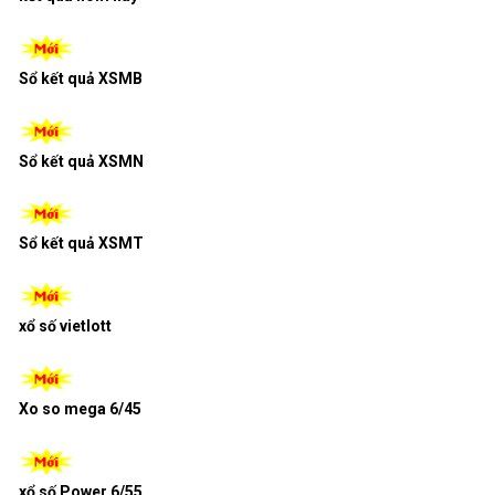
Sổ kết quả XSMB
Sổ kết quả XSMN
Sổ kết quả XSMT
xổ số vietlott
Xo so mega 6/45
xổ số Power 6/55