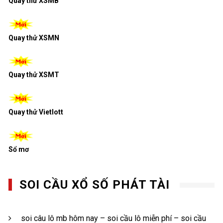
Quay thử XSMB
Quay thử XSMN
Quay thử XSMT
Quay thử Vietlott
Sổ mơ
SOI CẦU XỔ SỐ PHÁT TÀI
soi câu lô mb hôm nay – soi cầu lô miễn phí – soi cầu