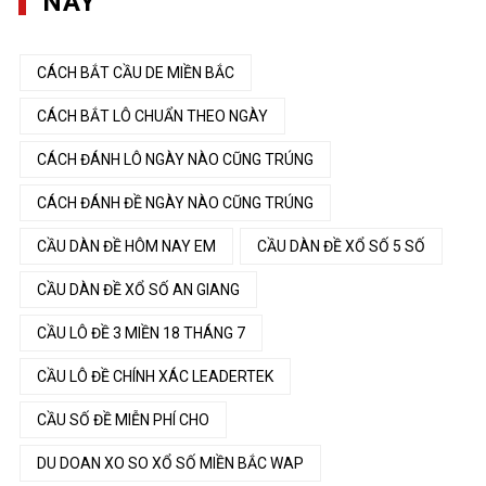
NAY
CÁCH BẮT CẦU DE MIỀN BẮC
CÁCH BẮT LÔ CHUẨN THEO NGÀY
CÁCH ĐÁNH LÔ NGÀY NÀO CŨNG TRÚNG
CÁCH ĐÁNH ĐỀ NGÀY NÀO CŨNG TRÚNG
CẦU DÀN ĐỀ HÔM NAY EM
CẦU DÀN ĐỀ XỔ SỐ 5 SỐ
CẦU DÀN ĐỀ XỔ SỐ AN GIANG
CẦU LÔ ĐỀ 3 MIỀN 18 THÁNG 7
CẦU LÔ ĐỀ CHÍNH XÁC LEADERTEK
CẦU SỐ ĐỀ MIỄN PHÍ CHO
DU DOAN XO SO XỔ SỐ MIỀN BẮC WAP