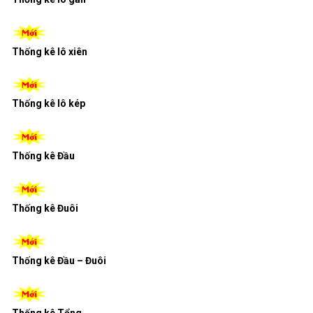
Thống kê lô xiên
Thống kê lô kép
Thống kê Đầu
Thống kê Đuôi
Thống kê Đầu – Đuôi
Thống kê Tổng