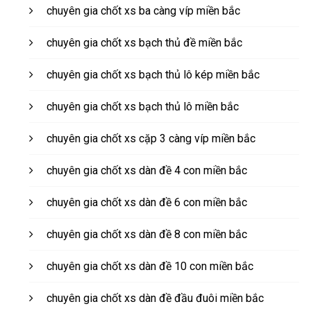
chuyên gia chốt xs ba càng víp miền bắc
chuyên gia chốt xs bạch thủ đề miền bắc
chuyên gia chốt xs bạch thủ lô kép miền bắc
chuyên gia chốt xs bạch thủ lô miền bắc
chuyên gia chốt xs cặp 3 càng víp miền bắc
chuyên gia chốt xs dàn đề 4 con miền bắc
chuyên gia chốt xs dàn đề 6 con miền bắc
chuyên gia chốt xs dàn đề 8 con miền bắc
chuyên gia chốt xs dàn đề 10 con miền bắc
chuyên gia chốt xs dàn đề đầu đuôi miền bắc