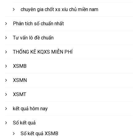
chuyên gia chốt xs xíu chủ miền nam
Phân tích số chuẩn nhất
Tư vấn lô đề chuẩn
THỐNG KÊ KQXS MIỄN PHÍ
XSMB
XSMN
XSMT
kết quả hôm nay
Sổ kết quả
Sổ kết quả XSMB