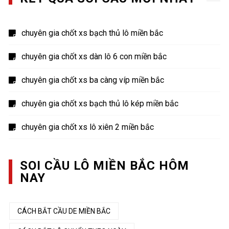
chuyên gia chốt xs bạch thủ lô miền bắc
chuyên gia chốt xs dàn lô 6 con miền bắc
chuyên gia chốt xs ba càng víp miền bắc
chuyên gia chốt xs bạch thủ lô kép miền bắc
chuyên gia chốt xs lô xiên 2 miền bắc
SOI CẦU LÔ MIỀN BẮC HÔM
NAY
CÁCH BẮT CẦU DE MIỀN BẮC