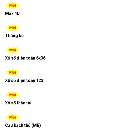
Max 4D
Thống kê
Xổ số điện toán 6x36
Xổ số điện toán 123
Xổ số thần tài
Cầu bạch thủ (MB)