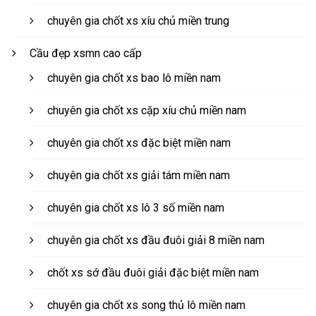
chuyên gia chốt xs xíu chủ miền trung
Cầu đẹp xsmn cao cấp
chuyên gia chốt xs bao lô miền nam
chuyên gia chốt xs cặp xíu chủ miền nam
chuyên gia chốt xs đặc biệt miền nam
chuyên gia chốt xs giải tám miền nam
chuyên gia chốt xs lô 3 số miền nam
chuyên gia chốt xs đầu đuôi giải 8 miền nam
chốt xs sớ đầu đuôi giải đặc biệt miền nam
chuyên gia chốt xs song thủ lô miền nam