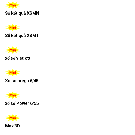
Sổ kết quả XSMN
Sổ kết quả XSMT
xổ số vietlott
Xo so mega 6/45
xổ số Power 6/55
Max 3D