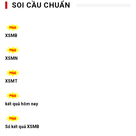
SOI CẦU CHUẨN
XSMB
XSMN
XSMT
kết quả hôm nay
Sổ kết quả XSMB