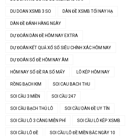
DU DOAN XSMB 3 SO
DÀN ĐỀ XSMB TỐI NAY HẠ
DÀN ĐỀ ĐÁNH HÀNG NGÀY
DỰ ĐOÁN DÀN ĐỀ HÔM NAY EXTRA
DỰ ĐOÁN KẾT QUẢ XỔ SỐ SIÊU CHÍNH XÁC HÔM NAY
DỰ ĐOÁN SỐ ĐỀ HÔM NAY ÂM
HÔM NAY SỐ ĐỀ RA SỐ MẤY
LÔ KÉP HÔM NAY
RỒNG BẠCH KIM
SOI CAU BACH THU
SOI CẦU 3 MIỀN
SOI CẦU 247
SOI CẦU BẠCH THỦ LÔ
SOI CẦU DÀN ĐỀ UY TÍN
SOI CẦU LÔ 3 CÀNG MIỄN PHÍ
SOI CẦU LÔ KÉP XSMB
SOI CẦU LÔ ĐỀ
SOI CẦU LÔ ĐỀ MIỀN BẮC NGÀY 10