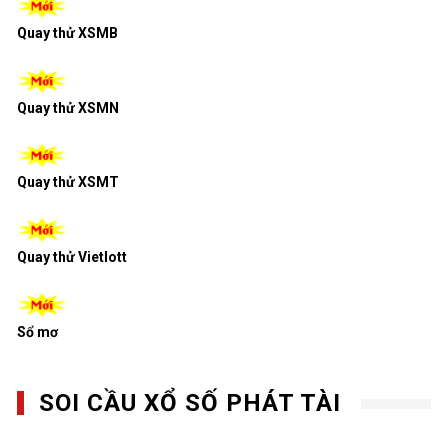
Quay thử XSMB
Quay thử XSMN
Quay thử XSMT
Quay thử Vietlott
Sổ mơ
SOI CẦU XỔ SỐ PHÁT TÀI