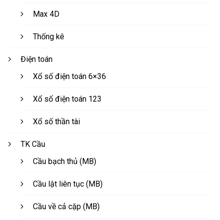
Max 4D
Thống kê
Điện toán
Xổ số điện toán 6×36
Xổ số điện toán 123
Xổ số thần tài
TK Cầu
Cầu bạch thủ (MB)
Cầu lật liên tục (MB)
Cầu về cả cặp (MB)