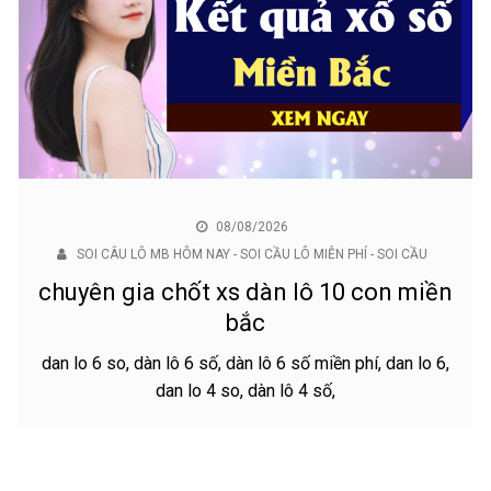
08/08/2026
SOI CÂU LÔ MB HÔM NAY - SOI CẦU LÔ MIỄN PHÍ - SOI CẦU
chuyên gia chốt xs dàn lô 10 con miền
bắc
dan lo 6 so, dàn lô 6 số, dàn lô 6 số miền phí, dan lo 6,
dan lo 4 so, dàn lô 4 số,