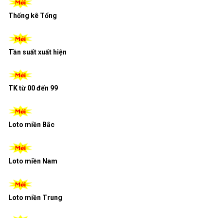
Thống kê Tổng
Tần suất xuất hiện
TK từ 00 đến 99
Loto miền Bắc
Loto miền Nam
Loto miền Trung