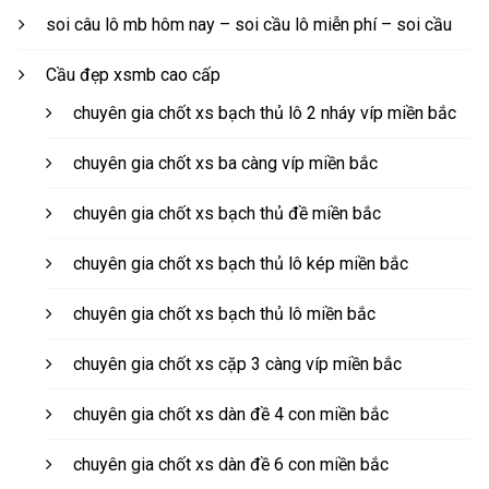
soi câu lô mb hôm nay – soi cầu lô miễn phí – soi cầu
Cầu đẹp xsmb cao cấp
chuyên gia chốt xs bạch thủ lô 2 nháy víp miền bắc
chuyên gia chốt xs ba càng víp miền bắc
chuyên gia chốt xs bạch thủ đề miền bắc
chuyên gia chốt xs bạch thủ lô kép miền bắc
chuyên gia chốt xs bạch thủ lô miền bắc
chuyên gia chốt xs cặp 3 càng víp miền bắc
chuyên gia chốt xs dàn đề 4 con miền bắc
chuyên gia chốt xs dàn đề 6 con miền bắc