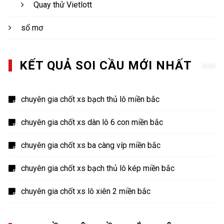
Quay thử Vietlott
sổ mơ
KẾT QUẢ SOI CẦU MỚI NHẤT
chuyên gia chốt xs bạch thủ lô miền bắc
chuyên gia chốt xs dàn lô 6 con miền bắc
chuyên gia chốt xs ba càng víp miền bắc
chuyên gia chốt xs bạch thủ lô kép miền bắc
chuyên gia chốt xs lô xiên 2 miền bắc