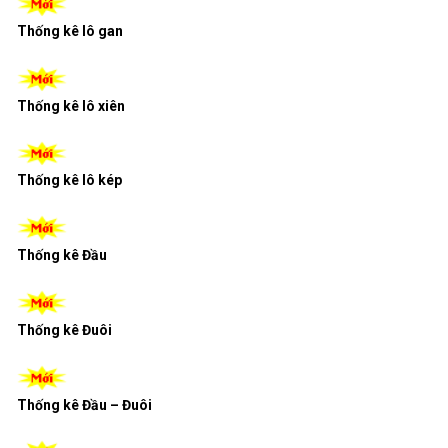
Thống kê lô gan
Thống kê lô xiên
Thống kê lô kép
Thống kê Đầu
Thống kê Đuôi
Thống kê Đầu – Đuôi