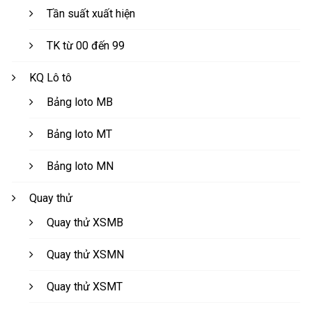
Tần suất xuất hiện
TK từ 00 đến 99
KQ Lô tô
Bảng loto MB
Bảng loto MT
Bảng loto MN
Quay thử
Quay thử XSMB
Quay thử XSMN
Quay thử XSMT