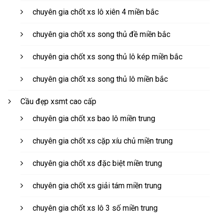
chuyên gia chốt xs lô xiên 4 miền bắc
chuyên gia chốt xs song thủ đề miền bắc
chuyên gia chốt xs song thủ lô kép miền bắc
chuyên gia chốt xs song thủ lô miền bắc
Cầu đẹp xsmt cao cấp
chuyên gia chốt xs bao lô miền trung
chuyên gia chốt xs cặp xíu chủ miền trung
chuyên gia chốt xs đặc biệt miền trung
chuyên gia chốt xs giải tám miền trung
chuyên gia chốt xs lô 3 số miền trung