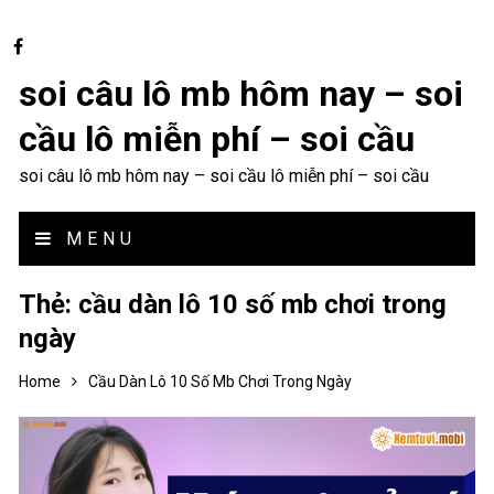
soi câu lô mb hôm nay – soi
cầu lô miễn phí – soi cầu
soi câu lô mb hôm nay – soi cầu lô miễn phí – soi cầu
MENU
Thẻ:
cầu dàn lô 10 số mb chơi trong
ngày
Home
Cầu Dàn Lô 10 Số Mb Chơi Trong Ngày