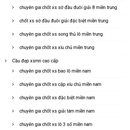
chuyên gia chốt xs sớ đầu đuôi giải 8 miền trung
chốt xs sớ đầu đuôi giải đặc biệt miền trung
chuyên gia chốt xs song thủ lô miền trung
chuyên gia chốt xs xíu chủ miền trung
Cầu đẹp xsmn cao cấp
chuyên gia chốt xs bao lô miền nam
chuyên gia chốt xs cặp xíu chủ miền nam
chuyên gia chốt xs đặc biệt miền nam
chuyên gia chốt xs giải tám miền nam
chuyên gia chốt xs lô 3 số miền nam