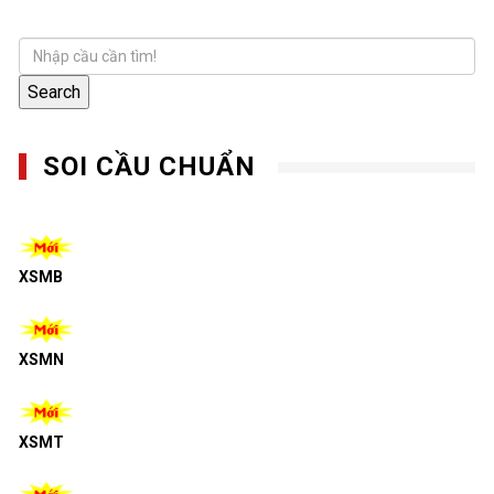
Search
SOI CẦU CHUẨN
XSMB
XSMN
XSMT