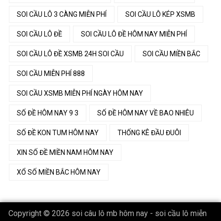
SOI CẦU LÔ 3 CÀNG MIỄN PHÍ
SOI CẦU LÔ KÉP XSMB
SOI CẦU LÔ ĐỀ
SOI CẦU LÔ ĐỀ HÔM NAY MIỄN PHÍ
SOI CẦU LÔ ĐỀ XSMB 24H SOI CẦU
SOI CẦU MIỀN BẮC
SOI CẦU MIỄN PHÍ 888
SOI CẦU XSMB MIỄN PHÍ NGÀY HÔM NAY
SỐ ĐỀ HÔM NAY 9 3
SỐ ĐỀ HÔM NAY VỀ BAO NHIÊU
SỐ ĐỀ KON TUM HÔM NAY
THỐNG KÊ ĐẦU ĐUÔI
XIN SỐ ĐỀ MIỀN NAM HÔM NAY
XỔ SỐ MIỀN BẮC HÔM NAY
Copyright © 2026 soi câu lô mb hôm nay - soi cầu lô miễn