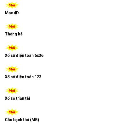
Max 4D
Thống kê
Xổ số điện toán 6x36
Xổ số điện toán 123
Xổ số thần tài
Cầu bạch thủ (MB)