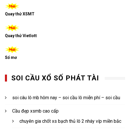
Quay thử XSMT
Quay thử Vietlott
Sổ mơ
SOI CẦU XỔ SỐ PHÁT TÀI
soi câu lô mb hôm nay – soi cầu lô miễn phí – soi cầu
Cầu đẹp xsmb cao cấp
chuyên gia chốt xs bạch thủ lô 2 nháy víp miền bắc