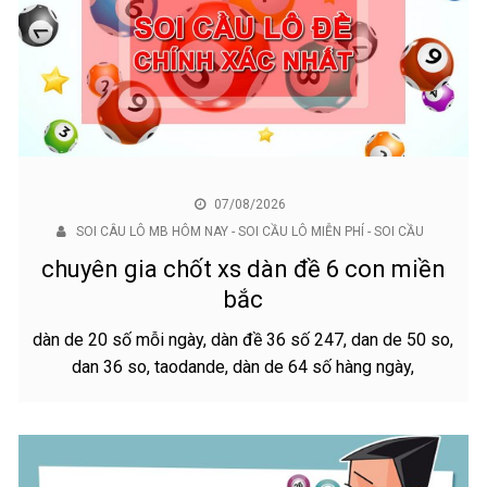
07/08/2026
SOI CÂU LÔ MB HÔM NAY - SOI CẦU LÔ MIỄN PHÍ - SOI CẦU
chuyên gia chốt xs dàn đề 6 con miền
bắc
dàn de 20 số mỗi ngày, dàn đề 36 số 247, dan de 50 so,
dan 36 so, taodande, dàn de 64 số hàng ngày,