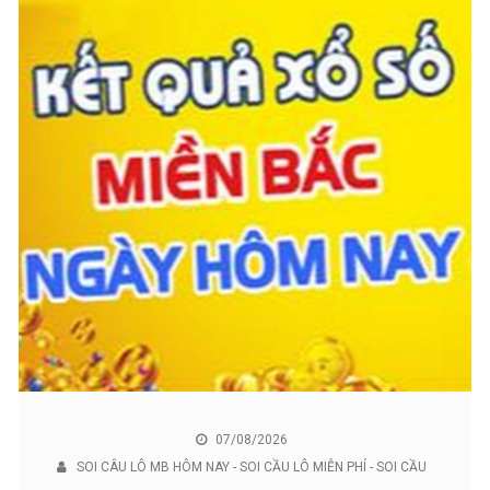
07/08/2026
SOI CÂU LÔ MB HÔM NAY - SOI CẦU LÔ MIỄN PHÍ - SOI CẦU