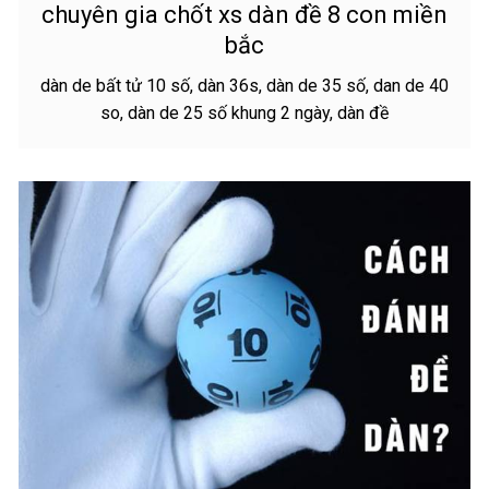
chuyên gia chốt xs dàn đề 8 con miền
bắc
dàn de bất tử 10 số, dàn 36s, dàn de 35 số, dan de 40
so, dàn de 25 số khung 2 ngày, dàn đề