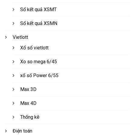
Sổ kết quả XSMT
Sổ kết quả XSMN
Vietlott
Xổ số vietlott
Xo so mega 6/45
xổ số Power 6/55
Max 3D
Max 4D
Thống kê
Điện toán