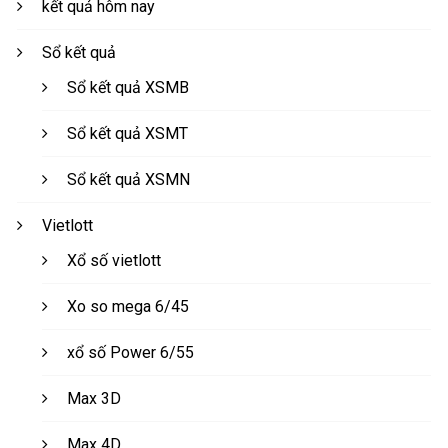
kết quả hôm nay
Sổ kết quả
Sổ kết quả XSMB
Sổ kết quả XSMT
Sổ kết quả XSMN
Vietlott
Xổ số vietlott
Xo so mega 6/45
xổ số Power 6/55
Max 3D
Max 4D