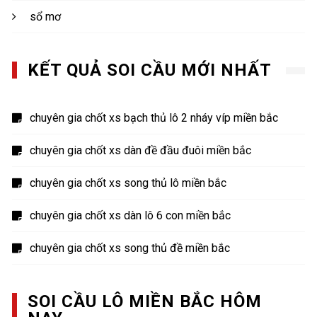
sổ mơ
KẾT QUẢ SOI CẦU MỚI NHẤT
chuyên gia chốt xs bạch thủ lô 2 nháy víp miền bắc
chuyên gia chốt xs dàn đề đầu đuôi miền bắc
chuyên gia chốt xs song thủ lô miền bắc
chuyên gia chốt xs dàn lô 6 con miền bắc
chuyên gia chốt xs song thủ đề miền bắc
SOI CẦU LÔ MIỀN BẮC HÔM