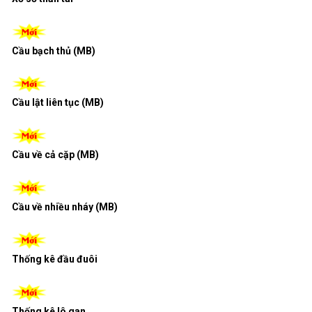
Cầu bạch thủ (MB)
Cầu lật liên tục (MB)
Cầu về cả cặp (MB)
Cầu về nhiều nháy (MB)
Thống kê đầu đuôi
Thống kê lô gan