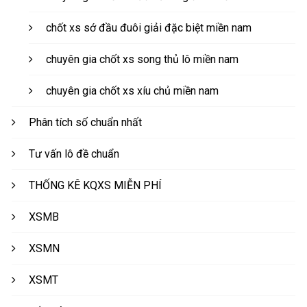
chốt xs sớ đầu đuôi giải đặc biệt miền nam
chuyên gia chốt xs song thủ lô miền nam
chuyên gia chốt xs xíu chủ miền nam
Phân tích số chuẩn nhất
Tư vấn lô đề chuẩn
THỐNG KÊ KQXS MIỄN PHÍ
XSMB
XSMN
XSMT