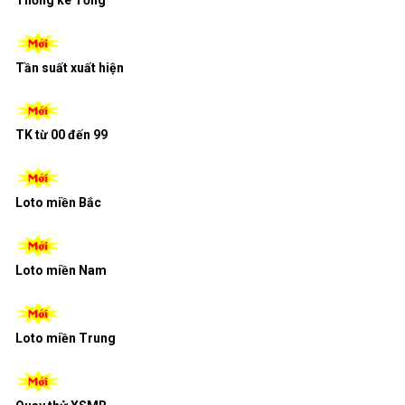
Tần suất xuất hiện
TK từ 00 đến 99
Loto miền Bắc
Loto miền Nam
Loto miền Trung