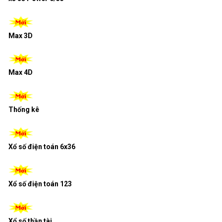
Max 3D
Max 4D
Thống kê
Xổ số điện toán 6x36
Xổ số điện toán 123
Xổ số thần tài