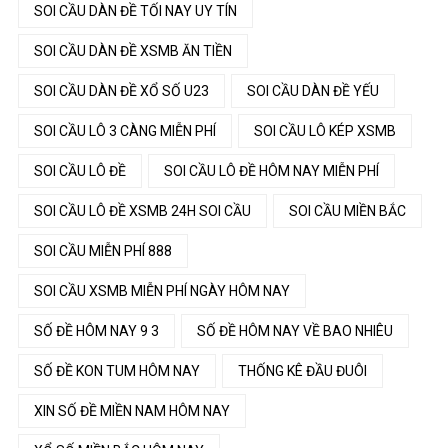
SOI CẦU DÀN ĐỀ TỐI NAY UY TÍN
SOI CẦU DÀN ĐỀ XSMB ĂN TIỀN
SOI CẦU DÀN ĐỀ XỔ SỐ U23
SOI CẦU DÀN ĐỀ YẾU
SOI CẦU LÔ 3 CÀNG MIỄN PHÍ
SOI CẦU LÔ KÉP XSMB
SOI CẦU LÔ ĐỀ
SOI CẦU LÔ ĐỀ HÔM NAY MIỄN PHÍ
SOI CẦU LÔ ĐỀ XSMB 24H SOI CẦU
SOI CẦU MIỀN BẮC
SOI CẦU MIỄN PHÍ 888
SOI CẦU XSMB MIỄN PHÍ NGÀY HÔM NAY
SỐ ĐỀ HÔM NAY 9 3
SỐ ĐỀ HÔM NAY VỀ BAO NHIÊU
SỐ ĐỀ KON TUM HÔM NAY
THỐNG KÊ ĐẦU ĐUÔI
XIN SỐ ĐỀ MIỀN NAM HÔM NAY