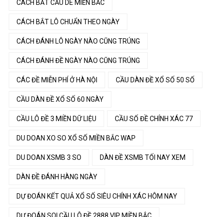
CÁCH BẮT CẦU DE MIỀN BẮC
CÁCH BẮT LÔ CHUẨN THEO NGÀY
CÁCH ĐÁNH LÔ NGÀY NÀO CŨNG TRÚNG
CÁCH ĐÁNH ĐỀ NGÀY NÀO CŨNG TRÚNG
CÁC ĐỀ MIỄN PHÍ Ở HÀ NỘI
CẦU DÀN ĐỀ XỔ SỐ 50 SỐ
CẦU DÀN ĐỀ XỔ SỐ 60 NGÀY
CẦU LÔ ĐỀ 3 MIỀN DỮ LIỆU
CẦU SỐ ĐỀ CHÍNH XÁC 77
DU DOAN XO SO XỔ SỐ MIỀN BẮC WAP
DU DOAN XSMB 3 SO
DÀN ĐỀ XSMB TỐI NAY XEM
DÀN ĐỀ ĐÁNH HÀNG NGÀY
DỰ ĐOÁN KẾT QUẢ XỔ SỐ SIÊU CHÍNH XÁC HÔM NAY
DỰ ĐOÁN SOI CẦU LÔ ĐỀ 2888 VIP MIỀN BẮC