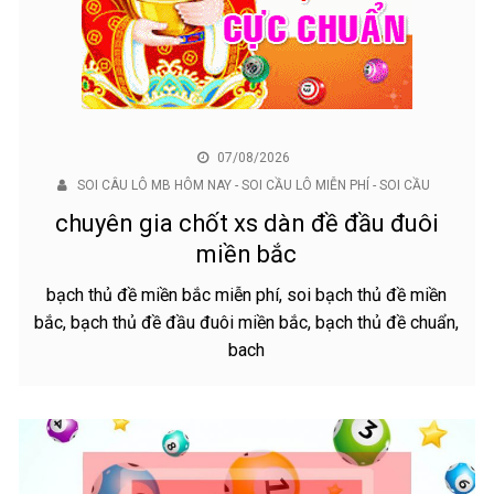
07/08/2026
SOI CÂU LÔ MB HÔM NAY - SOI CẦU LÔ MIỄN PHÍ - SOI CẦU
chuyên gia chốt xs dàn đề đầu đuôi
miền bắc
bạch thủ đề miền bắc miễn phí, soi bạch thủ đề miền
bắc, bạch thủ đề đầu đuôi miền bắc, bạch thủ đề chuẩn,
bach