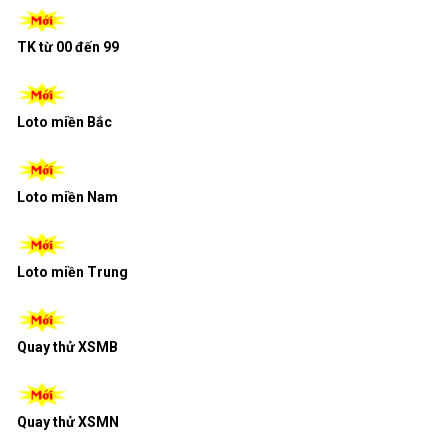
TK từ 00 đến 99
Loto miền Bắc
Loto miền Nam
Loto miền Trung
Quay thử XSMB
Quay thử XSMN