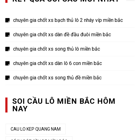
chuyên gia chốt xs bạch thủ lô 2 nháy víp miền bắc
chuyên gia chốt xs dàn đề đầu đuôi miền bắc
chuyên gia chốt xs song thủ lô miền bắc
chuyên gia chốt xs dàn lô 6 con miền bắc
chuyên gia chốt xs song thủ đề miền bắc
SOI CẦU LÔ MIỀN BẮC HÔM
NAY
CAU LO KEP QUANG NAM