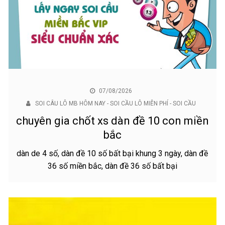
07/08/2026
SOI CÂU LÔ MB HÔM NAY - SOI CẦU LÔ MIỄN PHÍ - SOI CẦU
chuyên gia chốt xs dàn đề 10 con miền
bắc
dàn de 4 số, dàn đề 10 số bất bại khung 3 ngày, dàn đề
36 số miền bắc, dàn đề 36 số bất bại