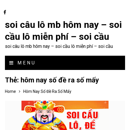
soi câu lô mb hôm nay – soi
cầu lô miễn phí – soi cầu
soi câu lô mb hôm nay – soi cầu lô miễn phí – soi cầu
MENU
Thẻ:
hôm nay số đề ra số mấy
Home
Hôm Nay Số Đề Ra Số Mấy