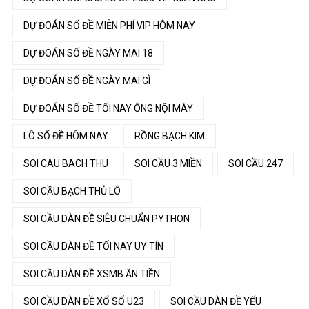
DỰ ĐOÁN SỐ ĐỀ MIỄN PHÍ VIP HÔM NAY
DỰ ĐOÁN SỐ ĐỀ NGÀY MAI 18
DỰ ĐOÁN SỐ ĐỀ NGÀY MAI GÌ
DỰ ĐOÁN SỐ ĐỀ TỐI NAY ÔNG NỘI MÀY
LÔ SỐ ĐỀ HÔM NAY
RỒNG BẠCH KIM
SOI CAU BACH THU
SOI CẦU 3 MIỀN
SOI CẦU 247
SOI CẦU BẠCH THỦ LÔ
SOI CẦU DÀN ĐỀ SIÊU CHUẨN PYTHON
SOI CẦU DÀN ĐỀ TỐI NAY UY TÍN
SOI CẦU DÀN ĐỀ XSMB ĂN TIỀN
SOI CẦU DÀN ĐỀ XỔ SỐ U23
SOI CẦU DÀN ĐỀ YẾU