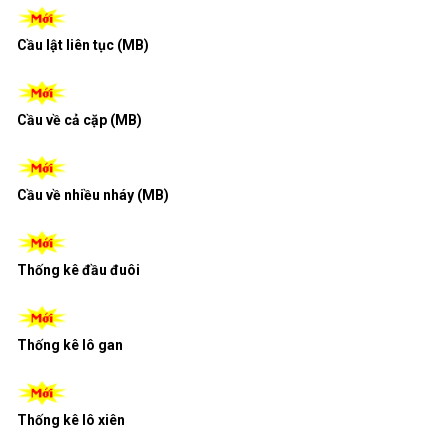
Cầu lật liên tục (MB)
Cầu về cả cặp (MB)
Cầu về nhiều nháy (MB)
Thống kê đầu đuôi
Thống kê lô gan
Thống kê lô xiên