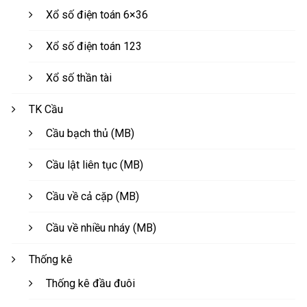
Xổ số điện toán 6×36
Xổ số điện toán 123
Xổ số thần tài
TK Cầu
Cầu bạch thủ (MB)
Cầu lật liên tục (MB)
Cầu về cả cặp (MB)
Cầu về nhiều nháy (MB)
Thống kê
Thống kê đầu đuôi