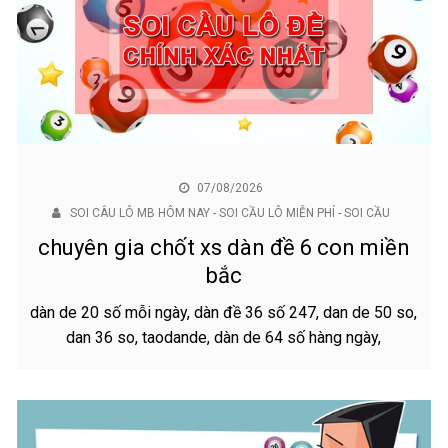
07/08/2026
SOI CÂU LÔ MB HÔM NAY - SOI CẦU LÔ MIỄN PHÍ - SOI CẦU
chuyên gia chốt xs dàn đề 6 con miền
bắc
dàn de 20 số mỗi ngày, dàn đề 36 số 247, dan de 50 so,
dan 36 so, taodande, dàn de 64 số hàng ngày,