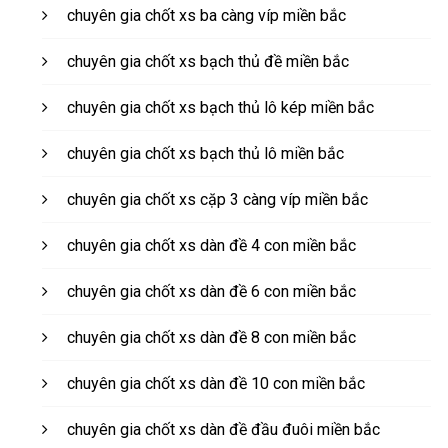
chuyên gia chốt xs ba càng víp miền bắc
chuyên gia chốt xs bạch thủ đề miền bắc
chuyên gia chốt xs bạch thủ lô kép miền bắc
chuyên gia chốt xs bạch thủ lô miền bắc
chuyên gia chốt xs cặp 3 càng víp miền bắc
chuyên gia chốt xs dàn đề 4 con miền bắc
chuyên gia chốt xs dàn đề 6 con miền bắc
chuyên gia chốt xs dàn đề 8 con miền bắc
chuyên gia chốt xs dàn đề 10 con miền bắc
chuyên gia chốt xs dàn đề đầu đuôi miền bắc