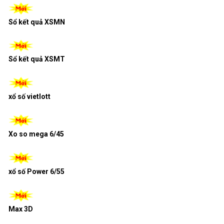
Sổ kết quả XSMN
Sổ kết quả XSMT
xổ số vietlott
Xo so mega 6/45
xổ số Power 6/55
Max 3D