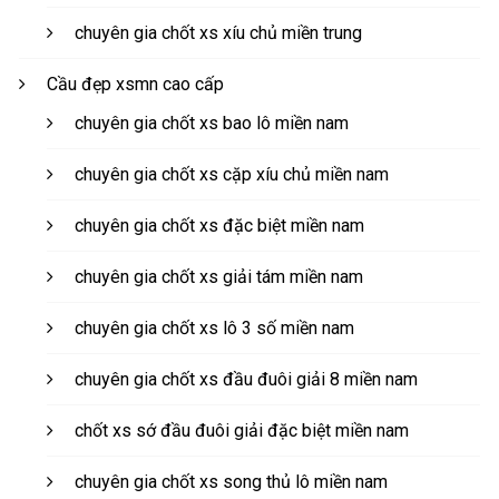
chuyên gia chốt xs xíu chủ miền trung
Cầu đẹp xsmn cao cấp
chuyên gia chốt xs bao lô miền nam
chuyên gia chốt xs cặp xíu chủ miền nam
chuyên gia chốt xs đặc biệt miền nam
chuyên gia chốt xs giải tám miền nam
chuyên gia chốt xs lô 3 số miền nam
chuyên gia chốt xs đầu đuôi giải 8 miền nam
chốt xs sớ đầu đuôi giải đặc biệt miền nam
chuyên gia chốt xs song thủ lô miền nam