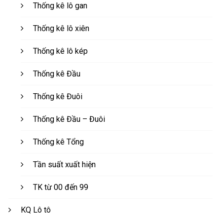
Thống kê lô gan
Thống kê lô xiên
Thống kê lô kép
Thống kê Đầu
Thống kê Đuôi
Thống kê Đầu – Đuôi
Thống kê Tổng
Tần suất xuất hiện
TK từ 00 đến 99
KQ Lô tô