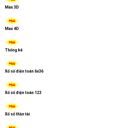
Max 3D
Max 4D
Thống kê
Xổ số điện toán 6x36
Xổ số điện toán 123
Xổ số thần tài