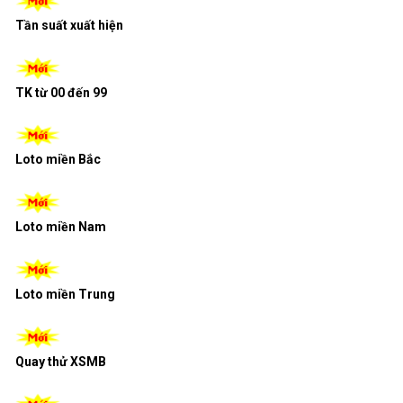
Tần suất xuất hiện
TK từ 00 đến 99
Loto miền Bắc
Loto miền Nam
Loto miền Trung
Quay thử XSMB