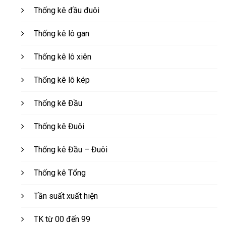
Thống kê đầu đuôi
Thống kê lô gan
Thống kê lô xiên
Thống kê lô kép
Thống kê Đầu
Thống kê Đuôi
Thống kê Đầu – Đuôi
Thống kê Tổng
Tần suất xuất hiện
TK từ 00 đến 99