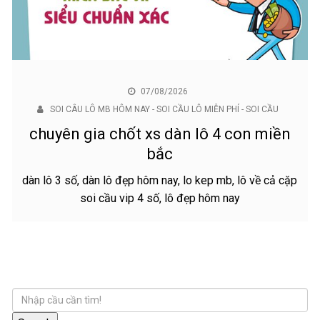
07/08/2026
SOI CÂU LÔ MB HÔM NAY - SOI CẦU LÔ MIỄN PHÍ - SOI CẦU
chuyên gia chốt xs dàn lô 4 con miền
bắc
dàn lô 3 số, dàn lô đẹp hôm nay, lo kep mb, lô về cả cặp
soi cầu vip 4 số, lô đẹp hôm nay