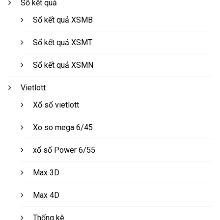
Sổ kết quả
Sổ kết quả XSMB
Sổ kết quả XSMT
Sổ kết quả XSMN
Vietlott
Xổ số vietlott
Xo so mega 6/45
xổ số Power 6/55
Max 3D
Max 4D
Thống kê