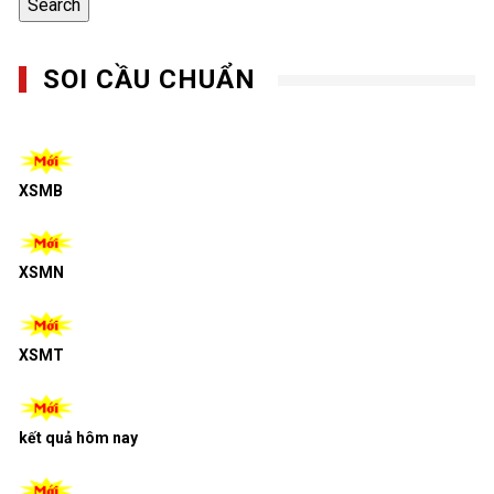
Search
SOI CẦU CHUẨN
XSMB
XSMN
XSMT
kết quả hôm nay