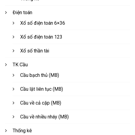
Điện toán
Xổ số điện toán 6×36
Xổ số điện toán 123
Xổ số thần tài
TK Cầu
Cầu bạch thủ (MB)
Cầu lật liên tục (MB)
Cầu về cả cặp (MB)
Cầu về nhiều nháy (MB)
Thống kê