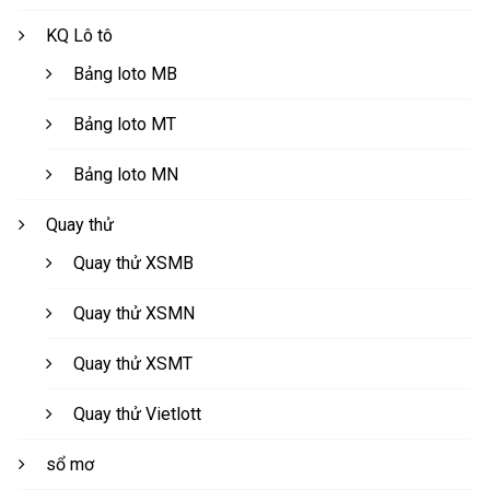
KQ Lô tô
Bảng loto MB
Bảng loto MT
Bảng loto MN
Quay thử
Quay thử XSMB
Quay thử XSMN
Quay thử XSMT
Quay thử Vietlott
sổ mơ