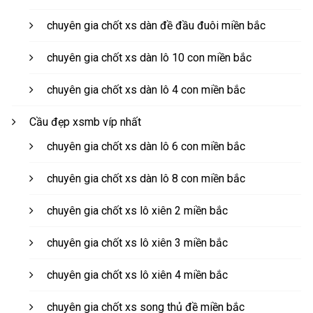
chuyên gia chốt xs dàn đề đầu đuôi miền bắc
chuyên gia chốt xs dàn lô 10 con miền bắc
chuyên gia chốt xs dàn lô 4 con miền bắc
Cầu đẹp xsmb víp nhất
chuyên gia chốt xs dàn lô 6 con miền bắc
chuyên gia chốt xs dàn lô 8 con miền bắc
chuyên gia chốt xs lô xiên 2 miền bắc
chuyên gia chốt xs lô xiên 3 miền bắc
chuyên gia chốt xs lô xiên 4 miền bắc
chuyên gia chốt xs song thủ đề miền bắc