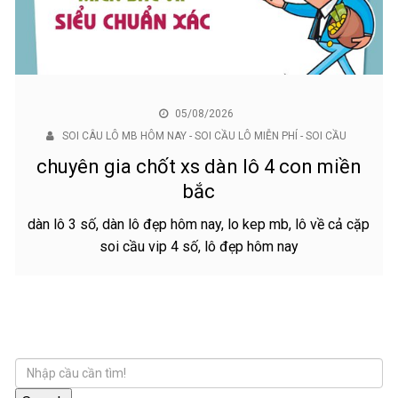
05/08/2026
SOI CÂU LÔ MB HÔM NAY - SOI CẦU LÔ MIỄN PHÍ - SOI CẦU
chuyên gia chốt xs dàn lô 4 con miền
bắc
dàn lô 3 số, dàn lô đẹp hôm nay, lo kep mb, lô về cả cặp
soi cầu vip 4 số, lô đẹp hôm nay