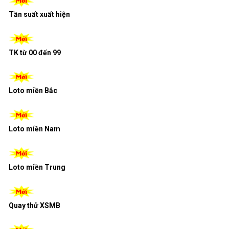
Tần suất xuất hiện
TK từ 00 đến 99
Loto miền Bắc
Loto miền Nam
Loto miền Trung
Quay thử XSMB