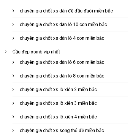
chuyên gia chốt xs dàn đề đầu đuôi miền bắc
chuyên gia chốt xs dàn lô 10 con miền bắc
chuyên gia chốt xs dàn lô 4 con miền bắc
Cầu đẹp xsmb víp nhất
chuyên gia chốt xs dàn lô 6 con miền bắc
chuyên gia chốt xs dàn lô 8 con miền bắc
chuyên gia chốt xs lô xiên 2 miền bắc
chuyên gia chốt xs lô xiên 3 miền bắc
chuyên gia chốt xs lô xiên 4 miền bắc
chuyên gia chốt xs song thủ đề miền bắc