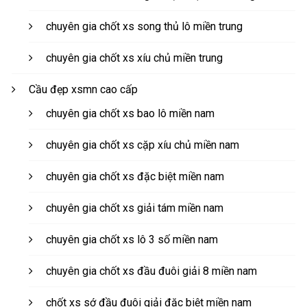
chuyên gia chốt xs song thủ lô miền trung
chuyên gia chốt xs xíu chủ miền trung
Cầu đẹp xsmn cao cấp
chuyên gia chốt xs bao lô miền nam
chuyên gia chốt xs cặp xíu chủ miền nam
chuyên gia chốt xs đặc biệt miền nam
chuyên gia chốt xs giải tám miền nam
chuyên gia chốt xs lô 3 số miền nam
chuyên gia chốt xs đầu đuôi giải 8 miền nam
chốt xs sớ đầu đuôi giải đặc biệt miền nam