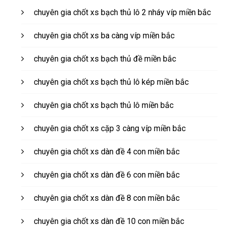
chuyên gia chốt xs bạch thủ lô 2 nháy víp miền bắc
chuyên gia chốt xs ba càng víp miền bắc
chuyên gia chốt xs bạch thủ đề miền bắc
chuyên gia chốt xs bạch thủ lô kép miền bắc
chuyên gia chốt xs bạch thủ lô miền bắc
chuyên gia chốt xs cặp 3 càng víp miền bắc
chuyên gia chốt xs dàn đề 4 con miền bắc
chuyên gia chốt xs dàn đề 6 con miền bắc
chuyên gia chốt xs dàn đề 8 con miền bắc
chuyên gia chốt xs dàn đề 10 con miền bắc