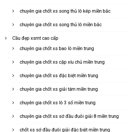
chuyên gia chốt xs song thủ lô kép miền bắc
chuyên gia chốt xs song thủ lô miền bắc
Cầu đẹp xsmt cao cấp
chuyên gia chốt xs bao lô miền trung
chuyên gia chốt xs cặp xíu chủ miền trung
chuyên gia chốt xs đặc biệt miền trung
chuyên gia chốt xs giải tám miền trung
chuyên gia chốt xs lô 3 số miền trung
chuyên gia chốt xs sớ đầu đuôi giải 8 miền trung
chốt xs sớ đầu đuôi giải đặc biệt miền trung