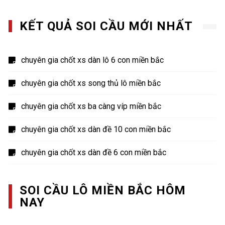
KẾT QUẢ SOI CẦU MỚI NHẤT
chuyên gia chốt xs dàn lô 6 con miền bắc
chuyên gia chốt xs song thủ lô miền bắc
chuyên gia chốt xs ba càng víp miền bắc
chuyên gia chốt xs dàn đề 10 con miền bắc
chuyên gia chốt xs dàn đề 6 con miền bắc
SOI CẦU LÔ MIỀN BẮC HÔM
NAY