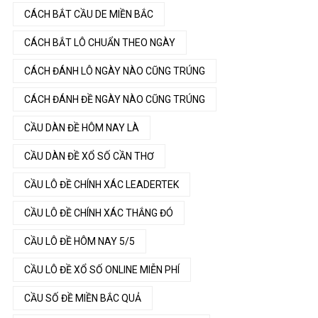
CÁCH BẮT CẦU DE MIỀN BẮC
CÁCH BẮT LÔ CHUẨN THEO NGÀY
CÁCH ĐÁNH LÔ NGÀY NÀO CŨNG TRÚNG
CÁCH ĐÁNH ĐỀ NGÀY NÀO CŨNG TRÚNG
CẦU DÀN ĐỀ HÔM NAY LÀ
CẦU DÀN ĐỀ XỔ SỐ CẦN THƠ
CẦU LÔ ĐỀ CHÍNH XÁC LEADERTEK
CẦU LÔ ĐỀ CHÍNH XÁC THẮNG ĐÓ
CẦU LÔ ĐỀ HÔM NAY 5/5
CẦU LÔ ĐỀ XỔ SỐ ONLINE MIỄN PHÍ
CẦU SỐ ĐỀ MIỀN BẮC QUẢ