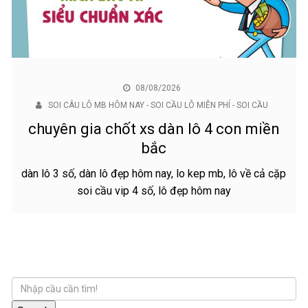
08/08/2026
SOI CÂU LÔ MB HÔM NAY - SOI CẦU LÔ MIỄN PHÍ - SOI CẦU
chuyên gia chốt xs dàn lô 4 con miền
bắc
dàn lô 3 số, dàn lô đẹp hôm nay, lo kep mb, lô về cả cặp
soi cầu vip 4 số, lô đẹp hôm nay