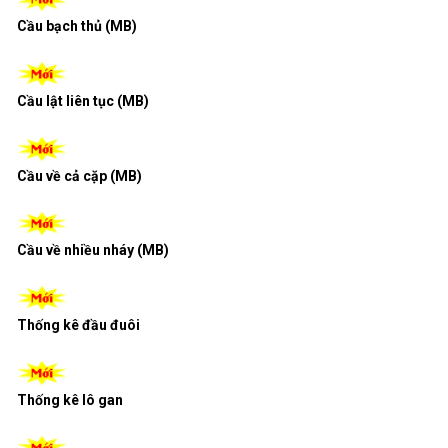
Cầu bạch thủ (MB)
Cầu lật liên tục (MB)
Cầu về cả cặp (MB)
Cầu về nhiều nháy (MB)
Thống kê đầu đuôi
Thống kê lô gan