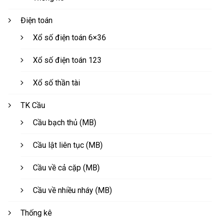
Điện toán
Xổ số điện toán 6×36
Xổ số điện toán 123
Xổ số thần tài
TK Cầu
Cầu bạch thủ (MB)
Cầu lật liên tục (MB)
Cầu về cả cặp (MB)
Cầu về nhiều nháy (MB)
Thống kê