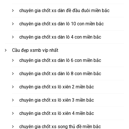
chuyên gia chốt xs dàn đề đầu đuôi miền bắc
chuyên gia chốt xs dàn lô 10 con miền bắc
chuyên gia chốt xs dàn lô 4 con miền bắc
Cầu đẹp xsmb víp nhất
chuyên gia chốt xs dàn lô 6 con miền bắc
chuyên gia chốt xs dàn lô 8 con miền bắc
chuyên gia chốt xs lô xiên 2 miền bắc
chuyên gia chốt xs lô xiên 3 miền bắc
chuyên gia chốt xs lô xiên 4 miền bắc
chuyên gia chốt xs song thủ đề miền bắc