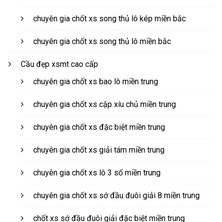
chuyên gia chốt xs song thủ lô kép miền bắc
chuyên gia chốt xs song thủ lô miền bắc
Cầu đẹp xsmt cao cấp
chuyên gia chốt xs bao lô miền trung
chuyên gia chốt xs cặp xíu chủ miền trung
chuyên gia chốt xs đặc biệt miền trung
chuyên gia chốt xs giải tám miền trung
chuyên gia chốt xs lô 3 số miền trung
chuyên gia chốt xs sớ đầu đuôi giải 8 miền trung
chốt xs sớ đầu đuôi giải đặc biệt miền trung