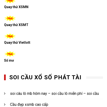
Quay thử XSMN
Quay thử XSMT
Quay thử Vietlott
Sổ mơ
SOI CẦU XỔ SỐ PHÁT TÀI
soi câu lô mb hôm nay – soi cầu lô miễn phí – soi cầu
Cầu đẹp xsmb cao cấp