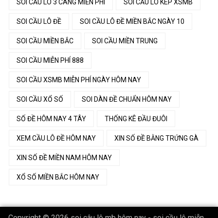
SOI CẦU LÔ 3 CÀNG MIỄN PHÍ
SOI CẦU LÔ KÉP XSMB
SOI CẦU LÔ ĐỀ
SOI CẦU LÔ ĐỀ MIỀN BẮC NGÀY 10
SOI CẦU MIỀN BẮC
SOI CẦU MIỀN TRUNG
SOI CẦU MIỄN PHÍ 888
SOI CẦU XSMB MIỄN PHÍ NGÀY HÔM NAY
SOI CẦU XỔ SỐ
SOI DÀN ĐỀ CHUẨN HÔM NAY
SỐ ĐỀ HÔM NAY 4 TÂY
THỐNG KÊ ĐẦU ĐUÔI
XEM CẦU LÔ ĐỀ HÔM NAY
XIN SỐ ĐỀ BẰNG TRỨNG GÀ
XIN SỐ ĐỀ MIỀN NAM HÔM NAY
XỔ SỐ MIỀN BẮC HÔM NAY
Copyright © 2026 soi câu lô mb hôm nay - soi cầu lô miễn