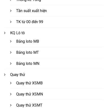
Tần suất xuất hiện
TK từ 00 đến 99
KQ Lô tô
Bảng loto MB
Bảng loto MT
Bảng loto MN
Quay thử
Quay thử XSMB
Quay thử XSMN
Quay thử XSMT