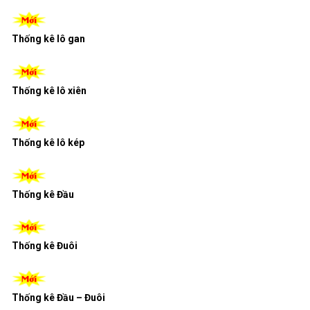
Thống kê lô gan
Thống kê lô xiên
Thống kê lô kép
Thống kê Đầu
Thống kê Đuôi
Thống kê Đầu – Đuôi