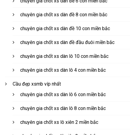
chuyên gia chốt xs dàn đề 6 con miền bắc
chuyên gia chốt xs dàn đề 8 con miền bắc
chuyên gia chốt xs dàn đề 10 con miền bắc
chuyên gia chốt xs dàn đề đầu đuôi miền bắc
chuyên gia chốt xs dàn lô 10 con miền bắc
chuyên gia chốt xs dàn lô 4 con miền bắc
Cầu đẹp xsmb víp nhất
chuyên gia chốt xs dàn lô 6 con miền bắc
chuyên gia chốt xs dàn lô 8 con miền bắc
chuyên gia chốt xs lô xiên 2 miền bắc