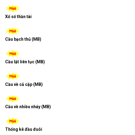
Xổ số thần tài
Cầu bạch thủ (MB)
Cầu lật liên tục (MB)
Cầu về cả cặp (MB)
Cầu về nhiều nháy (MB)
Thống kê đầu đuôi