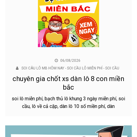
06/08/2026
SOI CÂU LÔ MB HÔM NAY - SOI CẦU LÔ MIỄN PHÍ - SOI CẦU
chuyên gia chốt xs dàn lô 8 con miền
bắc
soi lô miễn phí, bạch thủ lô khung 3 ngày miễn phí, soi
cầu, lô về cả cặp, dàn lô 10 số miền phí, dàn