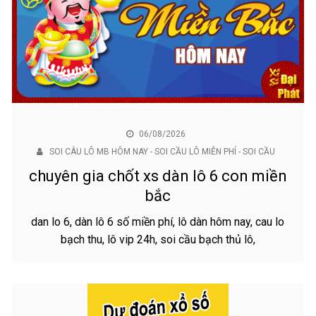
06/08/2026
SOI CÂU LÔ MB HÔM NAY - SOI CẦU LÔ MIỄN PHÍ - SOI CẦU
chuyên gia chốt xs dàn lô 6 con miền
bắc
dan lo 6, dàn lô 6 số miền phí, lô dàn hôm nay, cau lo
bạch thu, lô vip 24h, soi cầu bạch thủ lô,