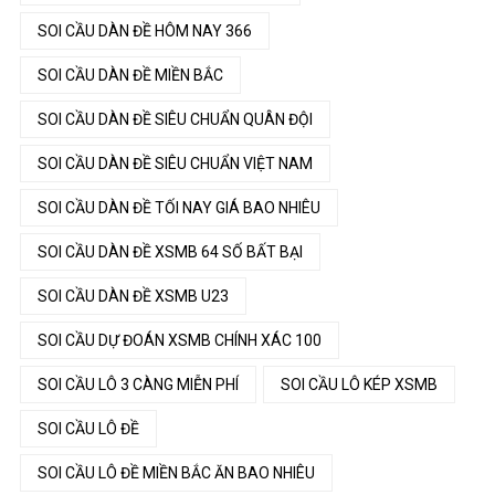
SOI CẦU DÀN ĐỀ HÔM NAY 366
SOI CẦU DÀN ĐỀ MIỀN BẮC
SOI CẦU DÀN ĐỀ SIÊU CHUẨN QUÂN ĐỘI
SOI CẦU DÀN ĐỀ SIÊU CHUẨN VIỆT NAM
SOI CẦU DÀN ĐỀ TỐI NAY GIÁ BAO NHIÊU
SOI CẦU DÀN ĐỀ XSMB 64 SỐ BẤT BẠI
SOI CẦU DÀN ĐỀ XSMB U23
SOI CẦU DỰ ĐOÁN XSMB CHÍNH XÁC 100
SOI CẦU LÔ 3 CÀNG MIỄN PHÍ
SOI CẦU LÔ KÉP XSMB
SOI CẦU LÔ ĐỀ
SOI CẦU LÔ ĐỀ MIỀN BẮC ĂN BAO NHIÊU