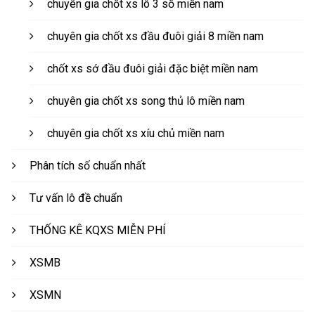
chuyên gia chốt xs lô 3 số miền nam
chuyên gia chốt xs đầu đuôi giải 8 miền nam
chốt xs sớ đầu đuôi giải đặc biệt miền nam
chuyên gia chốt xs song thủ lô miền nam
chuyên gia chốt xs xíu chủ miền nam
Phân tích số chuẩn nhất
Tư vấn lô đề chuẩn
THỐNG KÊ KQXS MIỄN PHÍ
XSMB
XSMN