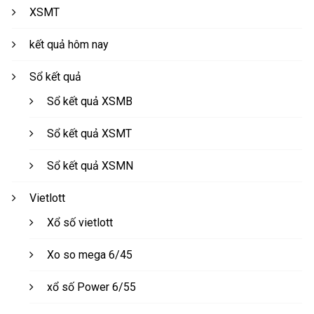
XSMT
kết quả hôm nay
Sổ kết quả
Sổ kết quả XSMB
Sổ kết quả XSMT
Sổ kết quả XSMN
Vietlott
Xổ số vietlott
Xo so mega 6/45
xổ số Power 6/55