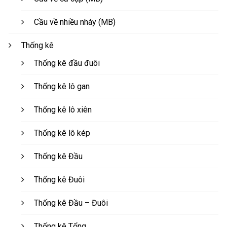
Cầu về nhiều nháy (MB)
Thống kê
Thống kê đầu đuôi
Thống kê lô gan
Thống kê lô xiên
Thống kê lô kép
Thống kê Đầu
Thống kê Đuôi
Thống kê Đầu – Đuôi
Thống kê Tổng