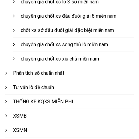
chuyên gia chốt xs lô 3 số miền nam
chuyên gia chốt xs đầu đuôi giải 8 miền nam
chốt xs sớ đầu đuôi giải đặc biệt miền nam
chuyên gia chốt xs song thủ lô miền nam
chuyên gia chốt xs xíu chủ miền nam
Phân tích số chuẩn nhất
Tư vấn lô đề chuẩn
THỐNG KÊ KQXS MIỄN PHÍ
XSMB
XSMN