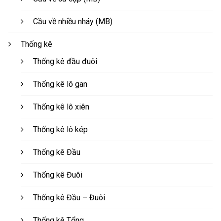
Cầu về nhiều nháy (MB)
Thống kê
Thống kê đầu đuôi
Thống kê lô gan
Thống kê lô xiên
Thống kê lô kép
Thống kê Đầu
Thống kê Đuôi
Thống kê Đầu – Đuôi
Thống kê Tổng