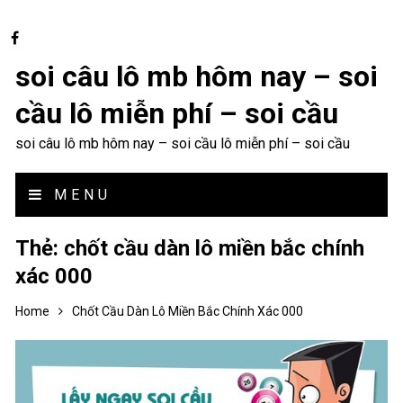
soi câu lô mb hôm nay – soi
cầu lô miễn phí – soi cầu
soi câu lô mb hôm nay – soi cầu lô miễn phí – soi cầu
MENU
Thẻ:
chốt cầu dàn lô miền bắc chính
xác 000
Home
Chốt Cầu Dàn Lô Miền Bắc Chính Xác 000