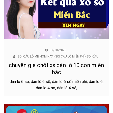
09/08/2026
SOI CÂU LÔ MB HÔM NAY - SOI CẦU LÔ MIỄN PHÍ - SOI CẦU
chuyên gia chốt xs dàn lô 10 con miền
bắc
dan lo 6 so, dàn lô 6 số, dàn lô 6 số miền phí, dan lo 6,
dan lo 4 so, dàn lô 4 số,