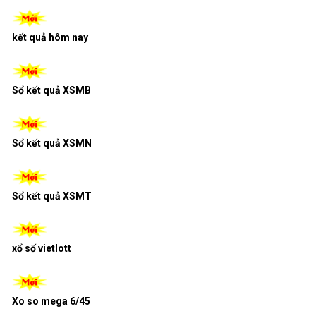
kết quả hôm nay
Sổ kết quả XSMB
Sổ kết quả XSMN
Sổ kết quả XSMT
xổ số vietlott
Xo so mega 6/45