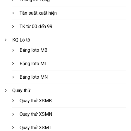
Tần suất xuất hiện
TK từ 00 đến 99
KQ Lô tô
Bảng loto MB
Bảng loto MT
Bảng loto MN
Quay thử
Quay thử XSMB
Quay thử XSMN
Quay thử XSMT