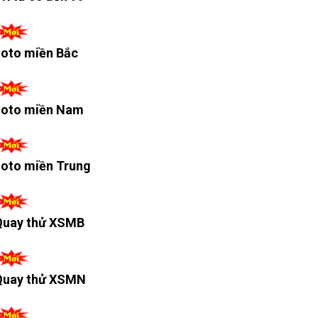
Loto miền Bắc
Loto miền Nam
Loto miền Trung
Quay thử XSMB
Quay thử XSMN