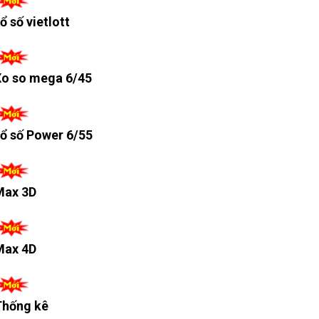
ổ số vietlott
Xo so mega 6/45
ổ số Power 6/55
Max 3D
Max 4D
Thống kê