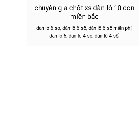
chuyên gia chốt xs dàn lô 10 con
miền bắc
dan lo 6 so, dàn lô 6 số, dàn lô 6 số miền phí,
dan lo 6, dan lo 4 so, dàn lô 4 số,