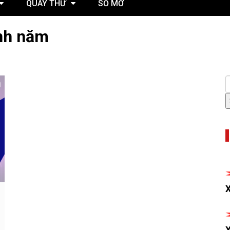
QUAY THỬ
SỔ MƠ
anh năm