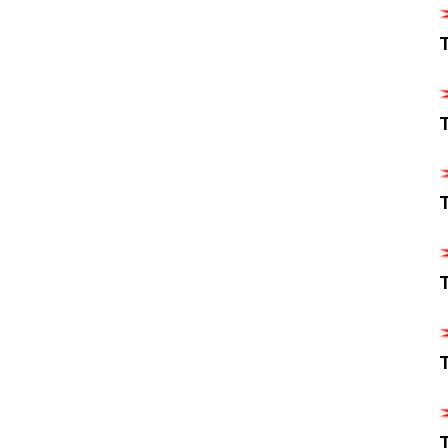
T
T
T