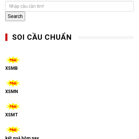
Search
SOI CẦU CHUẨN
XSMB
XSMN
XSMT
kết quả hôm nay