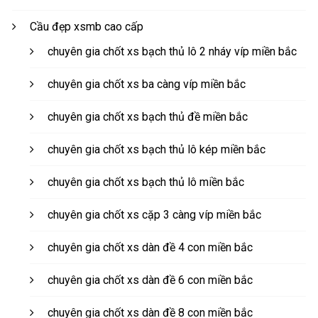
Cầu đẹp xsmb cao cấp
chuyên gia chốt xs bạch thủ lô 2 nháy víp miền bắc
chuyên gia chốt xs ba càng víp miền bắc
chuyên gia chốt xs bạch thủ đề miền bắc
chuyên gia chốt xs bạch thủ lô kép miền bắc
chuyên gia chốt xs bạch thủ lô miền bắc
chuyên gia chốt xs cặp 3 càng víp miền bắc
chuyên gia chốt xs dàn đề 4 con miền bắc
chuyên gia chốt xs dàn đề 6 con miền bắc
chuyên gia chốt xs dàn đề 8 con miền bắc