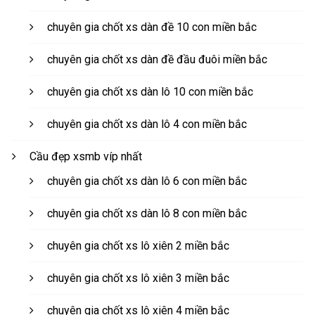
chuyên gia chốt xs dàn đề 10 con miền bắc
chuyên gia chốt xs dàn đề đầu đuôi miền bắc
chuyên gia chốt xs dàn lô 10 con miền bắc
chuyên gia chốt xs dàn lô 4 con miền bắc
Cầu đẹp xsmb víp nhất
chuyên gia chốt xs dàn lô 6 con miền bắc
chuyên gia chốt xs dàn lô 8 con miền bắc
chuyên gia chốt xs lô xiên 2 miền bắc
chuyên gia chốt xs lô xiên 3 miền bắc
chuyên gia chốt xs lô xiên 4 miền bắc