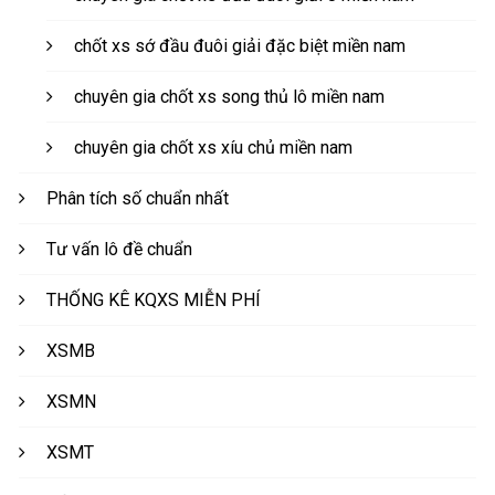
chốt xs sớ đầu đuôi giải đặc biệt miền nam
chuyên gia chốt xs song thủ lô miền nam
chuyên gia chốt xs xíu chủ miền nam
Phân tích số chuẩn nhất
Tư vấn lô đề chuẩn
THỐNG KÊ KQXS MIỄN PHÍ
XSMB
XSMN
XSMT