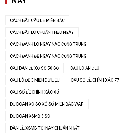
NAY
CÁCH BẮT CẦU DE MIỀN BẮC
CÁCH BẮT LÔ CHUẨN THEO NGÀY
CÁCH ĐÁNH LÔ NGÀY NÀO CŨNG TRÚNG
CÁCH ĐÁNH ĐỀ NGÀY NÀO CŨNG TRÚNG
CẦU DÀN ĐỀ XỔ SỐ 50 SỐ
CẦU LÔ ĂN ĐỀU
CẦU LÔ ĐỀ 3 MIỀN DỮ LIỆU
CẦU SỐ ĐỀ CHÍNH XÁC 77
CẦU SỐ ĐỀ CHÍNH XÁC XỔ
DU DOAN XO SO XỔ SỐ MIỀN BẮC WAP
DU DOAN XSMB 3 SO
DÀN ĐỀ XSMB TỐI NAY CHUẨN NHẤT