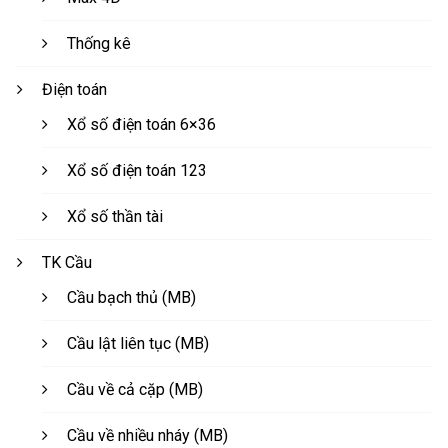
Thống kê
Điện toán
Xổ số điện toán 6×36
Xổ số điện toán 123
Xổ số thần tài
TK Cầu
Cầu bạch thủ (MB)
Cầu lật liên tục (MB)
Cầu về cả cặp (MB)
Cầu về nhiều nháy (MB)