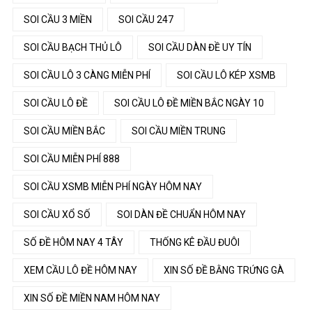
SOI CẦU 3 MIỀN
SOI CẦU 247
SOI CẦU BẠCH THỦ LÔ
SOI CẦU DÀN ĐỀ UY TÍN
SOI CẦU LÔ 3 CÀNG MIỄN PHÍ
SOI CẦU LÔ KÉP XSMB
SOI CẦU LÔ ĐỀ
SOI CẦU LÔ ĐỀ MIỀN BẮC NGÀY 10
SOI CẦU MIỀN BẮC
SOI CẦU MIỀN TRUNG
SOI CẦU MIỄN PHÍ 888
SOI CẦU XSMB MIỄN PHÍ NGÀY HÔM NAY
SOI CẦU XỔ SỐ
SOI DÀN ĐỀ CHUẨN HÔM NAY
SỐ ĐỀ HÔM NAY 4 TÂY
THỐNG KÊ ĐẦU ĐUÔI
XEM CẦU LÔ ĐỀ HÔM NAY
XIN SỐ ĐỀ BẰNG TRỨNG GÀ
XIN SỐ ĐỀ MIỀN NAM HÔM NAY