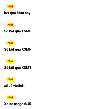
kết quả hôm nay
Sổ kết quả XSMB
Sổ kết quả XSMN
Sổ kết quả XSMT
xổ số vietlott
Xo so mega 6/45