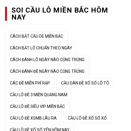
SOI CẦU LÔ MIỀN BẮC HÔM
NAY
CÁCH BẮT CẦU DE MIỀN BẮC
CÁCH BẮT LÔ CHUẨN THEO NGÀY
CÁCH ĐÁNH LÔ NGÀY NÀO CŨNG TRÚNG
CÁCH ĐÁNH ĐỀ NGÀY NÀO CŨNG TRÚNG
CÁC ĐỀ MIỄN PHÍ RẬP
CẦU DÀN ĐỀ XỔ SỐ LÔ TÔ
CẦU LÔ ĐỀ 3 MIỀN QUẢNG NAM
CẦU LÔ ĐỀ SIÊU VIP MIỀN BẮC
CẦU LÔ ĐỀ XSMB LÂU RA
CẦU LÔ ĐỀ XỔ SỐ XỔ
CẦU LÔ ĐỀ XỔ SỐ YÊN HÔM NAY