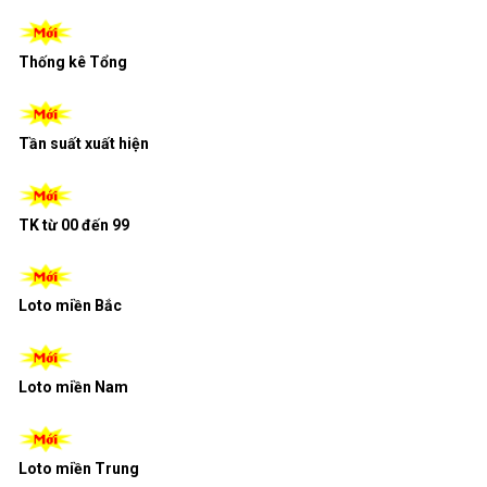
Thống kê Tổng
Tần suất xuất hiện
TK từ 00 đến 99
Loto miền Bắc
Loto miền Nam
Loto miền Trung