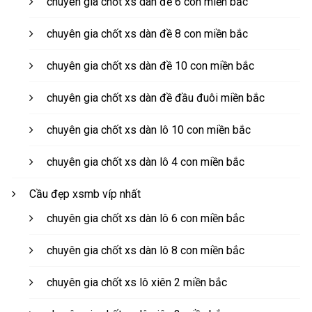
chuyên gia chốt xs dàn đề 6 con miền bắc
chuyên gia chốt xs dàn đề 8 con miền bắc
chuyên gia chốt xs dàn đề 10 con miền bắc
chuyên gia chốt xs dàn đề đầu đuôi miền bắc
chuyên gia chốt xs dàn lô 10 con miền bắc
chuyên gia chốt xs dàn lô 4 con miền bắc
Cầu đẹp xsmb víp nhất
chuyên gia chốt xs dàn lô 6 con miền bắc
chuyên gia chốt xs dàn lô 8 con miền bắc
chuyên gia chốt xs lô xiên 2 miền bắc