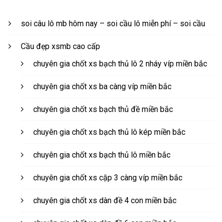
soi câu lô mb hôm nay – soi cầu lô miễn phí – soi cầu
Cầu đẹp xsmb cao cấp
chuyên gia chốt xs bạch thủ lô 2 nháy víp miền bắc
chuyên gia chốt xs ba càng víp miền bắc
chuyên gia chốt xs bạch thủ đề miền bắc
chuyên gia chốt xs bạch thủ lô kép miền bắc
chuyên gia chốt xs bạch thủ lô miền bắc
chuyên gia chốt xs cặp 3 càng víp miền bắc
chuyên gia chốt xs dàn đề 4 con miền bắc