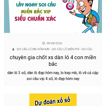
08/08/2026
SOI CÂU LÔ MB HÔM NAY - SOI CẦU LÔ MIỄN PHÍ - SOI CẦU
chuyên gia chốt xs dàn lô 4 con miền
bắc
dàn lô 3 số, dàn lô đẹp hôm nay, lo kep mb, lô về cả cặp
soi cầu vip 4 số, lô đẹp hôm nay