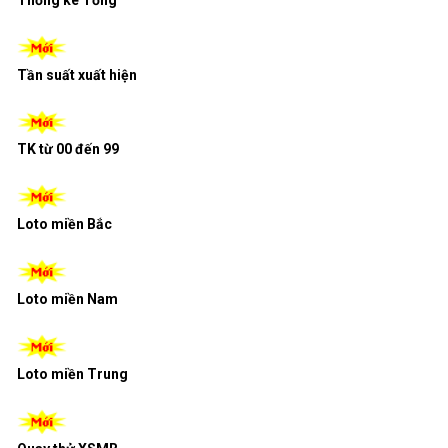
Tần suất xuất hiện
TK từ 00 đến 99
Loto miền Bắc
Loto miền Nam
Loto miền Trung