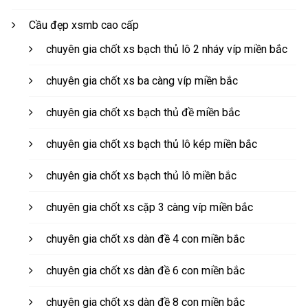
Cầu đẹp xsmb cao cấp
chuyên gia chốt xs bạch thủ lô 2 nháy víp miền bắc
chuyên gia chốt xs ba càng víp miền bắc
chuyên gia chốt xs bạch thủ đề miền bắc
chuyên gia chốt xs bạch thủ lô kép miền bắc
chuyên gia chốt xs bạch thủ lô miền bắc
chuyên gia chốt xs cặp 3 càng víp miền bắc
chuyên gia chốt xs dàn đề 4 con miền bắc
chuyên gia chốt xs dàn đề 6 con miền bắc
chuyên gia chốt xs dàn đề 8 con miền bắc