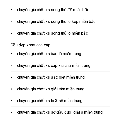
chuyên gia chốt xs song thủ đề miền bắc
chuyên gia chốt xs song thủ lô kép miền bắc
chuyên gia chốt xs song thủ lô miền bắc
Cầu đẹp xsmt cao cấp
chuyên gia chốt xs bao lô miền trung
chuyên gia chốt xs cặp xíu chủ miền trung
chuyên gia chốt xs đặc biệt miền trung
chuyên gia chốt xs giải tám miền trung
chuyên gia chốt xs lô 3 số miền trung
chuyên gia chốt xs sớ đầu đuôi giải 8 miền trung