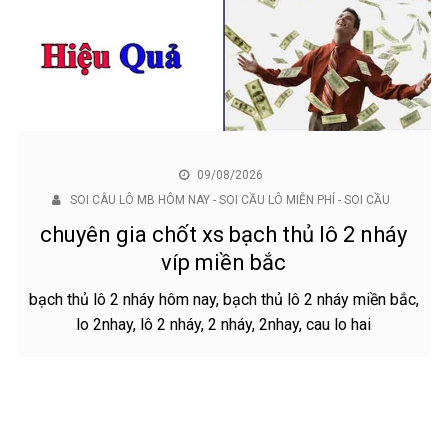
09/08/2026
SOI CÂU LÔ MB HÔM NAY - SOI CẦU LÔ MIỄN PHÍ - SOI CẦU
chuyên gia chốt xs bạch thủ lô 2 nháy
víp miền bắc
bạch thủ lô 2 nháy hôm nay, bạch thủ lô 2 nháy miền bắc,
lo 2nhay, lô 2 nháy, 2 nháy, 2nhay, cau lo hai