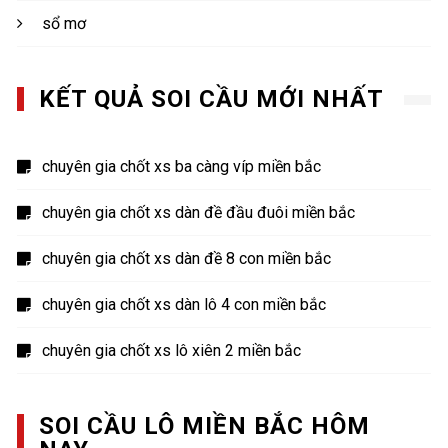
sổ mơ
KẾT QUẢ SOI CẦU MỚI NHẤT
chuyên gia chốt xs ba càng víp miền bắc
chuyên gia chốt xs dàn đề đầu đuôi miền bắc
chuyên gia chốt xs dàn đề 8 con miền bắc
chuyên gia chốt xs dàn lô 4 con miền bắc
chuyên gia chốt xs lô xiên 2 miền bắc
SOI CẦU LÔ MIỀN BẮC HÔM