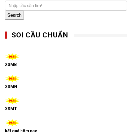
Search
SOI CẦU CHUẨN
XSMB
XSMN
XSMT
kết quả hôm nay