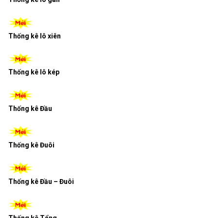
Thống kê lô xiên
Thống kê lô kép
Thống kê Đầu
Thống kê Đuôi
Thống kê Đầu – Đuôi
Thống kê Tổng