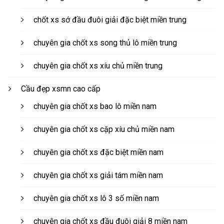
chốt xs sớ đầu đuôi giải đặc biệt miền trung
chuyên gia chốt xs song thủ lô miền trung
chuyên gia chốt xs xíu chủ miền trung
Cầu đẹp xsmn cao cấp
chuyên gia chốt xs bao lô miền nam
chuyên gia chốt xs cặp xíu chủ miền nam
chuyên gia chốt xs đặc biệt miền nam
chuyên gia chốt xs giải tám miền nam
chuyên gia chốt xs lô 3 số miền nam
chuyên gia chốt xs đầu đuôi giải 8 miền nam