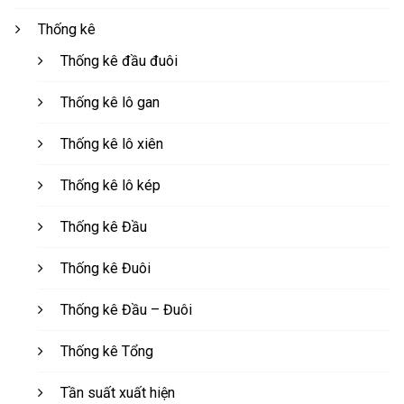
Thống kê
Thống kê đầu đuôi
Thống kê lô gan
Thống kê lô xiên
Thống kê lô kép
Thống kê Đầu
Thống kê Đuôi
Thống kê Đầu – Đuôi
Thống kê Tổng
Tần suất xuất hiện