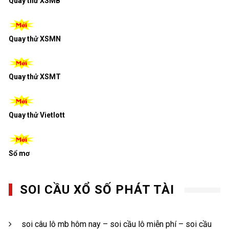
Quay thử XSMB
Quay thử XSMN
Quay thử XSMT
Quay thử Vietlott
Sổ mơ
SOI CẦU XỔ SỐ PHÁT TÀI
soi câu lô mb hôm nay – soi cầu lô miễn phí – soi cầu