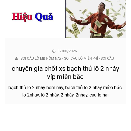
07/08/2026
SOI CÂU LÔ MB HÔM NAY - SOI CẦU LÔ MIỄN PHÍ - SOI CẦU
chuyên gia chốt xs bạch thủ lô 2 nháy
víp miền bắc
bạch thủ lô 2 nháy hôm nay, bạch thủ lô 2 nháy miền bắc,
lo 2nhay, lô 2 nháy, 2 nháy, 2nhay, cau lo hai