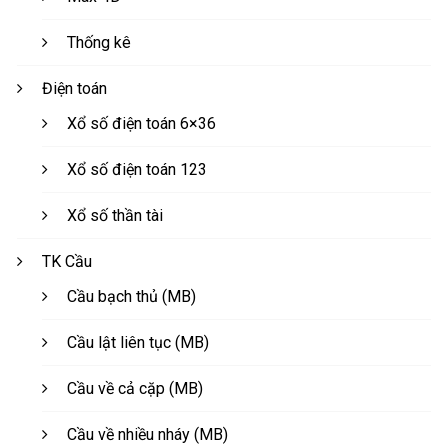
Thống kê
Điện toán
Xổ số điện toán 6×36
Xổ số điện toán 123
Xổ số thần tài
TK Cầu
Cầu bạch thủ (MB)
Cầu lật liên tục (MB)
Cầu về cả cặp (MB)
Cầu về nhiều nháy (MB)