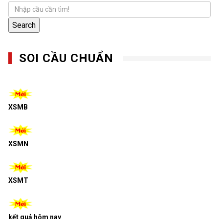
Search
SOI CẦU CHUẨN
XSMB
XSMN
XSMT
kết quả hôm nay