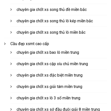
chuyên gia chốt xs song thủ đề miền bắc
chuyên gia chốt xs song thủ lô kép miền bắc
chuyên gia chốt xs song thủ lô miền bắc
Cầu đẹp xsmt cao cấp
chuyên gia chốt xs bao lô miền trung
chuyên gia chốt xs cặp xíu chủ miền trung
chuyên gia chốt xs đặc biệt miền trung
chuyên gia chốt xs giải tám miền trung
chuyên gia chốt xs lô 3 số miền trung
chuyên gia chốt xs sớ đầu đuôi giải 8 miền trung