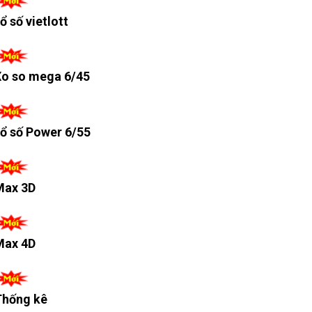
ổ số vietlott
Xo so mega 6/45
ổ số Power 6/55
Max 3D
Max 4D
Thống kê