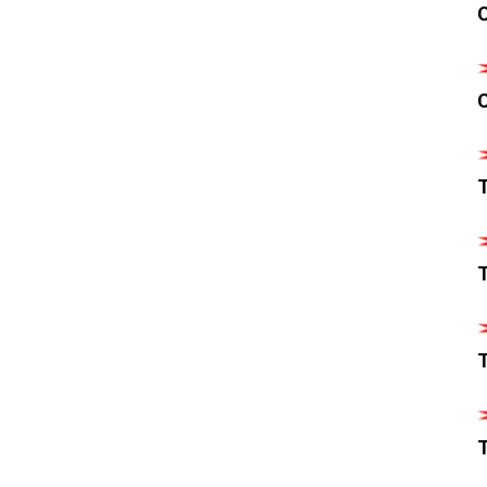
C
C
T
T
T
T