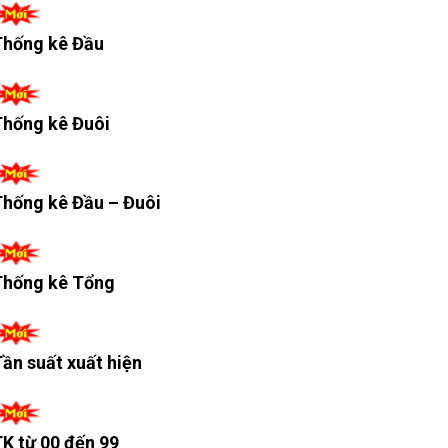
Thống kê Đầu
Thống kê Đuôi
hống kê Đầu – Đuôi
Thống kê Tổng
ần suất xuất hiện
K từ 00 đến 99