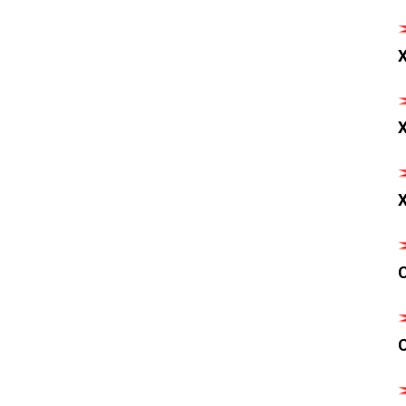
X
X
X
C
C