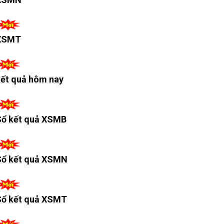
XSMT
kết quả hôm nay
Sổ kết quả XSMB
Sổ kết quả XSMN
Sổ kết quả XSMT