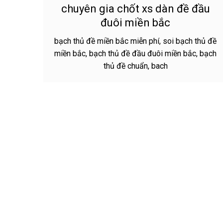
chuyên gia chốt xs dàn đề đầu
đuôi miền bắc
bạch thủ đề miền bắc miễn phí, soi bạch thủ đề
miền bắc, bạch thủ đề đầu đuôi miền bắc, bạch
thủ đề chuẩn, bach