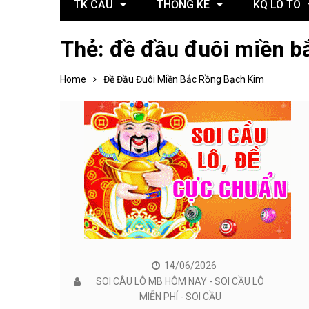
TK CẦU
THỐNG KÊ
KQ LÔ TÔ
Thẻ:
đề đầu đuôi miền b
Home
Đề Đầu Đuôi Miền Bắc Rồng Bạch Kim
14/06/2026
SOI CÂU LÔ MB HÔM NAY - SOI CẦU LÔ
MIỄN PHÍ - SOI CẦU