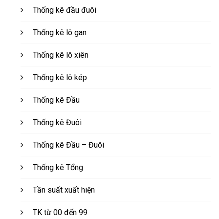
Thống kê đầu đuôi
Thống kê lô gan
Thống kê lô xiên
Thống kê lô kép
Thống kê Đầu
Thống kê Đuôi
Thống kê Đầu – Đuôi
Thống kê Tổng
Tần suất xuất hiện
TK từ 00 đến 99