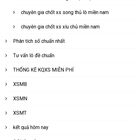
chuyên gia chốt xs song thủ lô miền nam
chuyên gia chốt xs xíu chủ miền nam
Phân tích số chuẩn nhất
Tư vấn lô đề chuẩn
THỐNG KÊ KQXS MIỄN PHÍ
XSMB
XSMN
XSMT
kết quả hôm nay