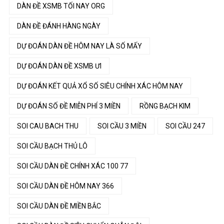
DÀN ĐỀ XSMB TỐI NAY ORG
DÀN ĐỀ ĐÁNH HÀNG NGÀY
DỰ ĐOÁN DÀN ĐỀ HÔM NAY LÀ SỐ MẤY
DỰ ĐOÁN DÀN ĐỀ XSMB ƯI
DỰ ĐOÁN KẾT QUẢ XỔ SỐ SIÊU CHÍNH XÁC HÔM NAY
DỰ ĐOÁN SỐ ĐỀ MIỄN PHÍ 3 MIỀN
RỒNG BẠCH KIM
SOI CAU BACH THU
SOI CẦU 3 MIỀN
SOI CẦU 247
SOI CẦU BẠCH THỦ LÔ
SOI CẦU DÀN ĐỀ CHÍNH XÁC 100 77
SOI CẦU DÀN ĐỀ HÔM NAY 366
SOI CẦU DÀN ĐỀ MIỀN BẮC