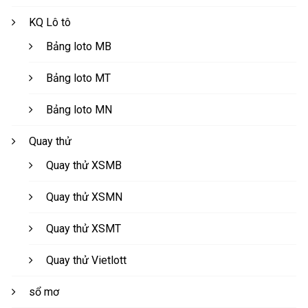
KQ Lô tô
Bảng loto MB
Bảng loto MT
Bảng loto MN
Quay thử
Quay thử XSMB
Quay thử XSMN
Quay thử XSMT
Quay thử Vietlott
sổ mơ