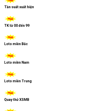
Tần suất xuất hiện
TK từ 00 đến 99
Loto miền Bắc
Loto miền Nam
Loto miền Trung
Quay thử XSMB