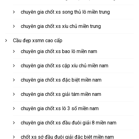
chuyên gia chốt xs song thủ lô miền trung
chuyên gia chốt xs xíu chủ miền trung
Cầu đẹp xsmn cao cấp
chuyên gia chốt xs bao lô miền nam
chuyên gia chốt xs cặp xíu chủ miền nam
chuyên gia chốt xs đặc biệt miền nam
chuyên gia chốt xs giải tám miền nam
chuyên gia chốt xs lô 3 số miền nam
chuyên gia chốt xs đầu đuôi giải 8 miền nam
chốt xs sớ đầu đuôi giải đặc biệt miền nam