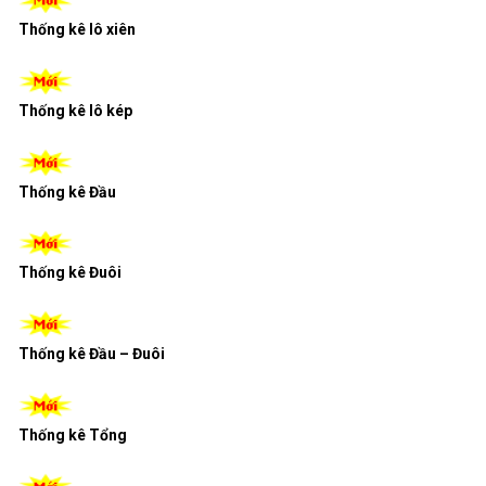
Thống kê lô xiên
Thống kê lô kép
Thống kê Đầu
Thống kê Đuôi
Thống kê Đầu – Đuôi
Thống kê Tổng