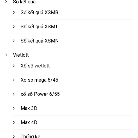
Sổ kết quả
Sổ kết quả XSMB
Sổ kết quả XSMT
Sổ kết quả XSMN
Vietlott
Xổ số vietlott
Xo so mega 6/45
xổ số Power 6/55
Max 3D
Max 4D
Thống kê