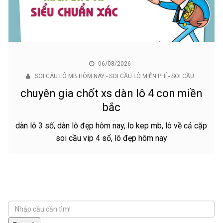
06/08/2026
SOI CÂU LÔ MB HÔM NAY - SOI CẦU LÔ MIỄN PHÍ - SOI CẦU
chuyên gia chốt xs dàn lô 4 con miền
bắc
dàn lô 3 số, dàn lô đẹp hôm nay, lo kep mb, lô về cả cặp
soi cầu vip 4 số, lô đẹp hôm nay