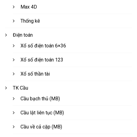
Max 4D
Thống kê
Điện toán
Xổ số điện toán 6×36
Xổ số điện toán 123
Xổ số thần tài
TK Cầu
Cầu bạch thủ (MB)
Cầu lật liên tục (MB)
Cầu về cả cặp (MB)