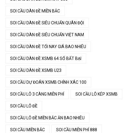
SOI CẦU DÀN ĐỀ MIỀN BẮC
SOI CẦU DÀN ĐỀ SIÊU CHUẨN QUÂN ĐỘI
SOI CẦU DÀN ĐỀ SIÊU CHUẨN VIỆT NAM
SOI CẦU DÀN ĐỀ TỐI NAY GIÁ BAO NHIÊU
SOI CẦU DÀN ĐỀ XSMB 64 SỐ BẤT BẠI
SOI CẦU DÀN ĐỀ XSMB U23
SOI CẦU DỰ ĐOÁN XSMB CHÍNH XÁC 100
SOI CẦU LÔ 3 CÀNG MIỄN PHÍ
SOI CẦU LÔ KÉP XSMB
SOI CẦU LÔ ĐỀ
SOI CẦU LÔ ĐỀ MIỀN BẮC ĂN BAO NHIÊU
SOI CẦU MIỀN BẮC
SOI CẦU MIỄN PHÍ 888