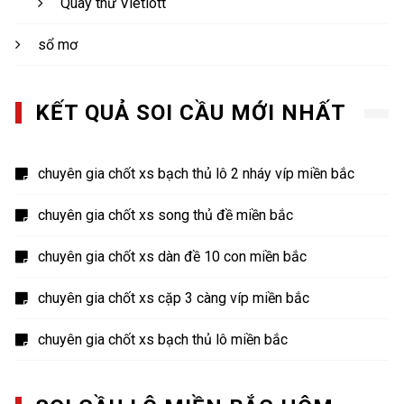
Quay thử Vietlott
sổ mơ
KẾT QUẢ SOI CẦU MỚI NHẤT
chuyên gia chốt xs bạch thủ lô 2 nháy víp miền bắc
chuyên gia chốt xs song thủ đề miền bắc
chuyên gia chốt xs dàn đề 10 con miền bắc
chuyên gia chốt xs cặp 3 càng víp miền bắc
chuyên gia chốt xs bạch thủ lô miền bắc