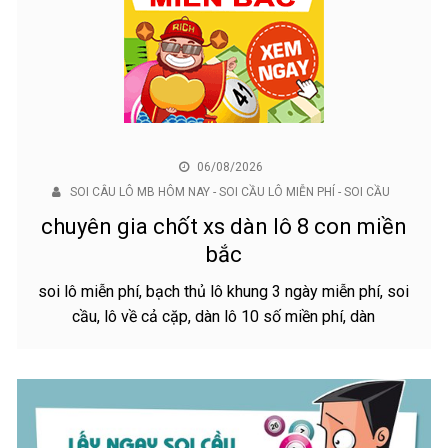
06/08/2026
SOI CÂU LÔ MB HÔM NAY - SOI CẦU LÔ MIỄN PHÍ - SOI CẦU
chuyên gia chốt xs dàn lô 8 con miền
bắc
soi lô miễn phí, bạch thủ lô khung 3 ngày miễn phí, soi
cầu, lô về cả cặp, dàn lô 10 số miền phí, dàn