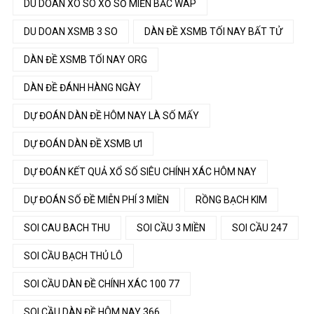
DU DOAN XO SO XỔ SỐ MIỀN BẮC WAP
DU DOAN XSMB 3 SO
DÀN ĐỀ XSMB TỐI NAY BẤT TỬ
DÀN ĐỀ XSMB TỐI NAY ORG
DÀN ĐỀ ĐÁNH HÀNG NGÀY
DỰ ĐOÁN DÀN ĐỀ HÔM NAY LÀ SỐ MẤY
DỰ ĐOÁN DÀN ĐỀ XSMB ƯI
DỰ ĐOÁN KẾT QUẢ XỔ SỐ SIÊU CHÍNH XÁC HÔM NAY
DỰ ĐOÁN SỐ ĐỀ MIỄN PHÍ 3 MIỀN
RỒNG BẠCH KIM
SOI CAU BACH THU
SOI CẦU 3 MIỀN
SOI CẦU 247
SOI CẦU BẠCH THỦ LÔ
SOI CẦU DÀN ĐỀ CHÍNH XÁC 100 77
SOI CẦU DÀN ĐỀ HÔM NAY 366