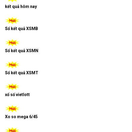
kết quả hôm nay
Sổ kết quả XSMB
Sổ kết quả XSMN
Sổ kết quả XSMT
xổ số vietlott
Xo so mega 6/45