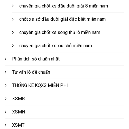
chuyên gia chốt xs đầu đuôi giải 8 miền nam
chốt xs sớ đầu đuôi giải đặc biệt miền nam
chuyên gia chốt xs song thủ lô miền nam
chuyên gia chốt xs xíu chủ miền nam
Phân tích số chuẩn nhất
Tư vấn lô đề chuẩn
THỐNG KÊ KQXS MIỄN PHÍ
XSMB
XSMN
XSMT